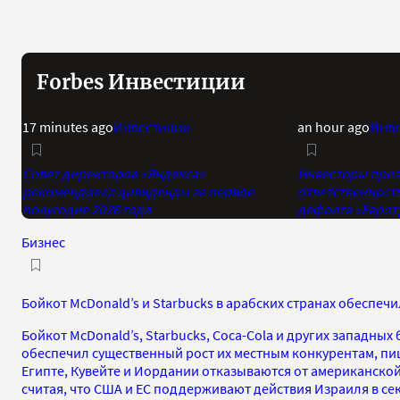
Forbes Инвестиции
17 minutes ago
Инвестиции
an hour ago
Инв
Совет директоров «Яндекса»
Инвесторы приз
рекомендовал дивиденды за первое
ответственност
полугодие 2026 года
дефолта «Еврот
Бизнес
Бойкот McDonald’s и Starbucks в арабских странах обеспеч
Бойкот McDonald’s, Starbucks, Coca-Cola и других западных
обеспечил существенный рост их местным конкурентам, пи
Египте, Кувейте и Иордании отказываются от американско
считая, что США и ЕС поддерживают действия Израиля в сек