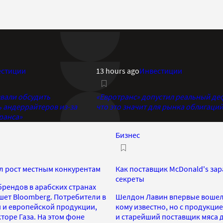
естиции
13 hours ago
Инвестиции
вали обсудить
«Евротранс» допустил реальный де
ь андеррайтеров из-за
что это значит для рынка облигаци
ранса»
Бизнес
ил рост местным конкурентам
Как поставщик McDonald's за
секреты
 брендов в арабских странах
шет Bloomberg. Потребители в
Шелдон Лавин впервые вошел в
й и европейской продукции,
кому известно, но с продукци
торе Газа. На этом фоне
и старейший поставщик мяса д