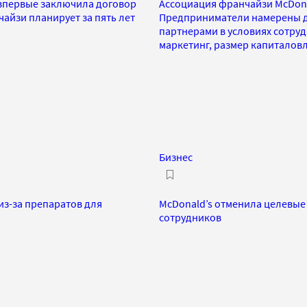
, впервые заключила договор
Ассоциация франчайзи McDonal
айзи планирует за пять лет
Предприниматели намерены до
партнерами в условиях сотруд
маркетинг, размер капиталов
Бизнес
з-за препаратов для
McDonald’s отменила целевые
сотрудников