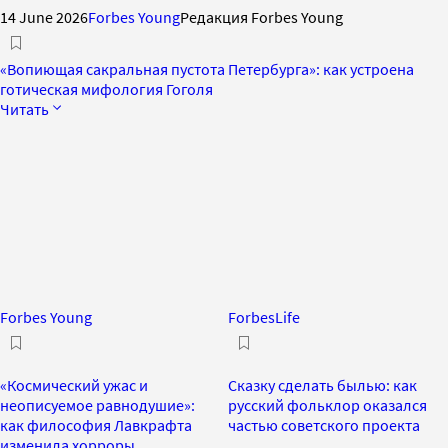
14 June 2026
Forbes Young
Редакция Forbes Young
«Вопиющая сакральная пустота Петербурга»: как устроена
готическая мифология Гоголя
Читать
Forbes Young
ForbesLife
«Космический ужас и
Сказку сделать былью: как
неописуемое равнодушие»:
русский фольклор оказался
как философия Лавкрафта
частью советского проекта
изменила хорроры