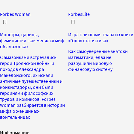
Forbes Woman
ForbesLife
Монстры, царицы,
Игра с числами: глава из книги
феминистки: как менялся миф
«Голая статистика»
об амазонках
Как самоуверенные знатоки
С амазонками встречались
математики, едва не
герои Троянской войны и
разрушили мировую
походов Александра
финансовую систему
Македонского, их искали
античные путешественники и
конкистадоры, они были
героинями философских
трудов и комиксов. Forbes
Woman разбирается в истории
мифа о женщинах-
воительницах
Информация: