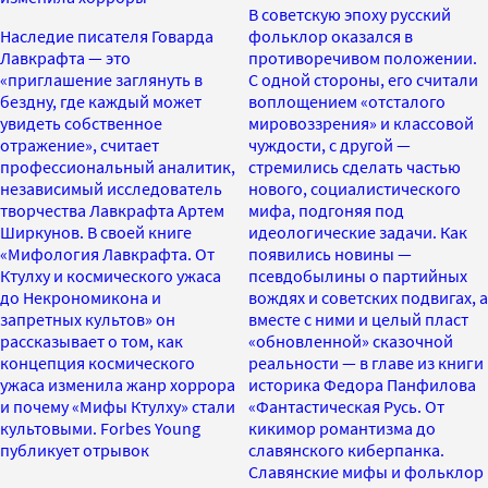
В советскую эпоху русский
Наследие писателя Говарда
фольклор оказался в
Лавкрафта — это
противоречивом положении.
«приглашение заглянуть в
С одной стороны, его считали
бездну, где каждый может
воплощением «отсталого
увидеть собственное
мировоззрения» и классовой
отражение», считает
чуждости, с другой —
профессиональный аналитик,
стремились сделать частью
независимый исследователь
нового, социалистического
творчества Лавкрафта Артем
мифа, подгоняя под
Ширкунов. В своей книге
идеологические задачи. Как
«Мифология Лавкрафта. От
появились новины —
Ктулху и космического ужаса
псевдобылины о партийных
до Некрономикона и
вождях и советских подвигах, а
запретных культов» он
вместе с ними и целый пласт
рассказывает о том, как
«обновленной» сказочной
концепция космического
реальности — в главе из книги
ужаса изменила жанр хоррора
историка Федора Панфилова
и почему «Мифы Ктулху» стали
«Фантастическая Русь. От
культовыми. Forbes Young
кикимор романтизма до
публикует отрывок
славянского киберпанка.
Славянские мифы и фольклор