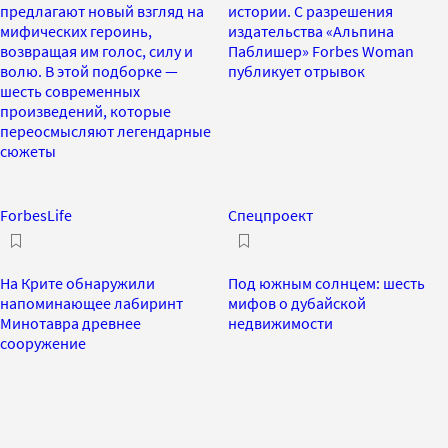
предлагают новый взгляд на
истории. С разрешения
мифических героинь,
издательства «Альпина
возвращая им голос, силу и
Паблишер» Forbes Woman
волю. В этой подборке —
публикует отрывок
шесть современных
произведений, которые
переосмысляют легендарные
сюжеты
ForbesLife
Спецпроект
На Крите обнаружили
Под южным солнцем: шесть
напоминающее лабиринт
мифов о дубайской
Минотавра древнее
недвижимости
сооружение