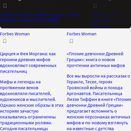
Цены на золото подскочили на слабых
Индикатор Bank of 
данных по занятости в США
максимальный опти
2021 года
Forbes Woman
Forbes Woman
Цирцея и Фея Моргана: как
«Плохие девчонки Древней
героини древних мифов
Греции»: книга о новом
вдохновляют современных
прочтении античных мифов
писательниц
Все мы выросли на рассказах о
Мифы и легенды на
Геракле, Тесее, героях
протяжении веков
Троянской войны и похода
вдохновляли писателей,
Аргонавтов. Писательница
художников и мыслителей.
Лиззи Тиффин в книге «Плохие
Однако женские образы в этих
девчонки Древней Греции»
историях зачастую
предлагает вспомнить о
оказывались ограниченны
женских персонажах античных
традиционными ролями.
мифов и по-новому взглянуть
Сегодня писательницы
на известные с детства