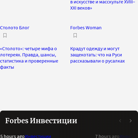
в искусстве и масскульте XVIII–
XXI веков»
Столото Блог
Forbes Woman
«Столото»: четыре мифа о
Крадут одежду и могут
лотереях. Правда, шансы,
защекотать: что на Руси
статистика и проверенные
рассказывали о русалках
факты
Forbes Инвестиции
5 hours ago
Инвестиции
7 hours ago
Инвест