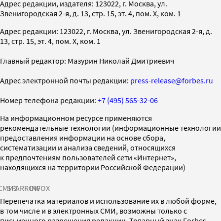
Адрес редакции, издателя: 123022, г. Москва, ул.
Звенигородская 2-я, д. 13, стр. 15, эт. 4, пом. X, ком. 1
Адрес редакции: 123022, г. Москва, ул. Звенигородская 2-я, д.
13, стр. 15, эт. 4, пом. X, ком. 1
Главный редактор: Мазурин Николай Дмитриевич
Адрес электронной почты редакции:
press-release@forbes.ru
Номер телефона редакции:
+7 (495) 565-32-06
На информационном ресурсе применяются
рекомендательные технологии (информационные технологии
предоставления информации на основе сбора,
систематизации и анализа сведений, относящихся
к предпочтениям пользователей сети «Интернет»,
находящихся на территории Российской Федерации)
СМИ2
SPARROW
INFOX
Перепечатка материалов и использование их в любой форме,
в том числе и в электронных СМИ, возможны только с
письменного разрешения редакции. Товарный знак Forbes