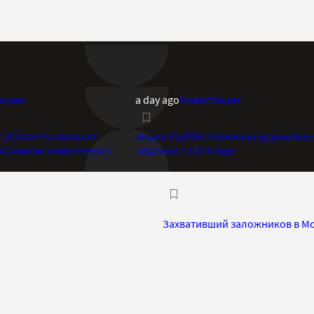
иции
a day ago
Инвестиции
of America показал
Акции Fujifilm пережили крупнейше
птимизм инвесторов с
падение с 1974 года
Захвативший заложников в Мо