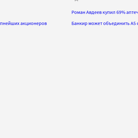
Роман Авдеев купил 69% аптеч
рупнейших акционеров
Банкир может объединить А5 с