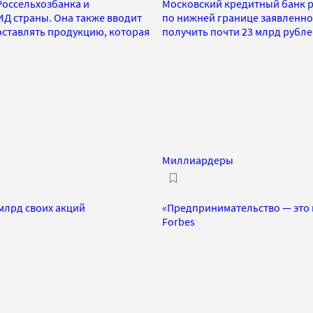
Россельхозбанка и
Московский кредитный банк р
ИД страны. Она также вводит
по нижней границе заявленног
оставлять продукцию, которая
получить почти 23 млрд рубл
Миллиардеры
млрд своих акций
«Предпринимательство — это 
Forbes