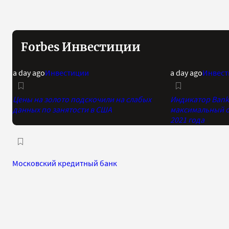
Forbes Инвестиции
a day ago
Инвестиции
a day ago
Инвест
Цены на золото подскочили на слабых
Индикатор Bank 
данных по занятости в США
максимальный о
2021 года
Московский кредитный банк