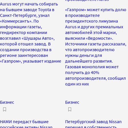
Aurus могут начать собирать
на бывшем заводе Toyota в
«Газпром» может купить долю
Санкт-Петербурге, узнал
в производителе
«Коммерсантъ». По
президентского лимузина
информации газеты,
Aurus и других премиальных
гендиректор компании
автомобилей этой марки,
возглавил «Шушары Авто»,
выяснили «Ведомости».
которой отошел завод. В
Источники газеты рассказали,
создании производства в
что автопроизводителю
регионе заинтересован
нужны деньги для
«Газпром», указывает издание
дальнейшего развития.
Газовая монополия может
получить до 40%
автопроизводителя, сообщил
один из них
Бизнес
Бизнес
НАМИ передаст бывшие
Петербургский завод Nissan
российские активы Nissan
перешел в собственность