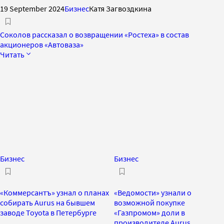
19 September 2024
Бизнес
Катя Загвоздкина
Соколов рассказал о возвращении «Ростеха» в состав
акционеров «Автоваза»
Читать
Бизнес
Бизнес
«Коммерсантъ» узнал о планах
«Ведомости» узнали о
собирать Aurus на бывшем
возможной покупке
заводе Toyota в Петербурге
«Газпромом» доли в
производителе Aurus