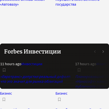
«Автовазу»
государства
Forbes Инвестиции
11 hours ago
Инвестиции
17 hours ago
Инвест
«Евротранс» допустил реальный дефолт:
Планировавший IPO
что это значит для рынка облигаций
«Нанософт» намере
публичного статуса
Бизнес
Бизнес