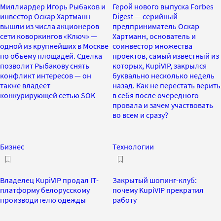
Миллиардер Игорь Рыбаков и
Герой нового выпуска Forbes
инвестор Оскар Хартманн
Digest — серийный
вышли из числа акционеров
предприниматель Оскар
сети коворкингов «Ключ» —
Хартманн, основатель и
одной из крупнейших в Москве
соинвестор множества
по объему площадей. Сделка
проектов, самый известный из
позволит Рыбакову снять
которых, KupiVIP, закрылся
конфликт интересов — он
буквально несколько недель
также владеет
назад. Как не перестать верить
конкурирующей сетью SOK
в себя после очередного
провала и зачем участвовать
во всем и сразу?
Бизнес
Технологии
Владелец KupiVIP продал IT-
Закрытый шопинг-клуб:
платформу белорусскому
почему KupiVIP прекратил
производителю одежды
работу