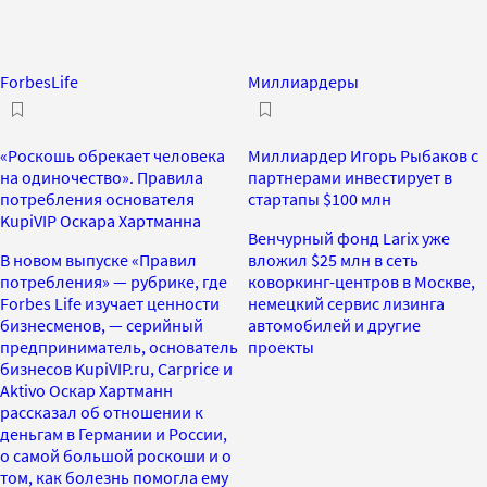
ForbesLife
Миллиардеры
«Роскошь обрекает человека
Миллиардер Игорь Рыбаков с
на одиночество». Правила
партнерами инвестирует в
потребления основателя
стартапы $100 млн
KupiVIP Оскара Хартманна
Венчурный фонд Larix уже
В новом выпуске «Правил
вложил $25 млн в сеть
потребления» — рубрике, где
коворкинг-центров в Москве,
Forbes Life изучает ценности
немецкий сервис лизинга
бизнесменов, — серийный
автомобилей и другие
предприниматель, основатель
проекты
бизнесов KupiVIP.ru, Carprice и
Aktivo Оскар Хартманн
рассказал об отношении к
деньгам в Германии и России,
о самой большой роскоши и о
том, как болезнь помогла ему