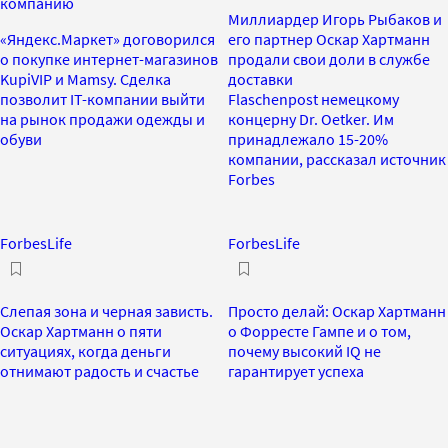
компанию
Миллиардер Игорь Рыбаков и
«Яндекс.Маркет» договорился
его партнер Оскар Хартманн
о покупке интернет-магазинов
продали свои доли в службе
KupiVIP и Mamsy. Сделка
доставки
позволит IT-компании выйти
Flaschenpost немецкому
на рынок продажи одежды и
концерну Dr. Oetker. Им
обуви
принадлежало 15-20%
компании, рассказал источник
Forbes
ForbesLife
ForbesLife
Слепая зона и черная зависть.
Просто делай: Оскар Хартманн
Оскар Хартманн о пяти
о Форресте Гампе и о том,
ситуациях, когда деньги
почему высокий IQ не
отнимают радость и счастье
гарантирует успеха