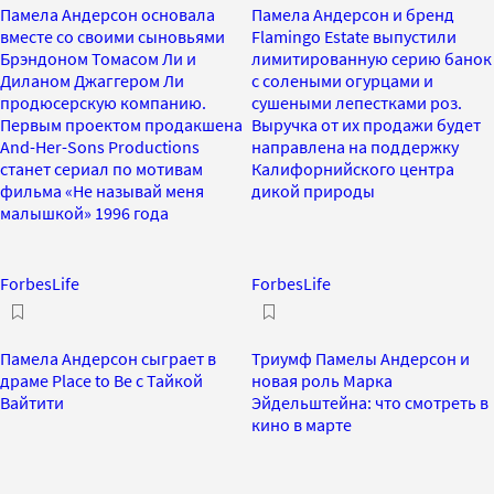
Памела Андерсон основала
Памела Андерсон и бренд
вместе со своими сыновьями
Flamingo Estate выпустили
Брэндоном Томасом Ли и
лимитированную серию банок
Диланом Джаггером Ли
с солеными огурцами и
продюсерскую компанию.
сушеными лепестками роз.
Первым проектом продакшена
Выручка от их продажи будет
And-Her-Sons Productions
направлена на поддержку
станет сериал по мотивам
Калифорнийского центра
фильма «Не называй меня
дикой природы
малышкой» 1996 года
ForbesLife
ForbesLife
Памела Андерсон сыграет в
Триумф Памелы Андерсон и
драме Place to Be с Тайкой
новая роль Марка
Вайтити
Эйдельштейна: что смотреть в
кино в марте