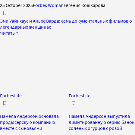
25 October 2025
Forbes Woman
Евгения Кошкарова
Эми Уайнхаус и Аньес Варда: семь документальных фильмов о
легендарных женщинах
Читать
ForbesLife
ForbesLife
Памела Андерсон основала
Памела Андерсон выпустила
продюсерскую компанию
лимитированную серию банок
вместе с сыновьями
соленых огурцов с розой