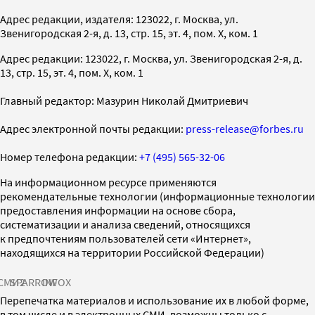
Адрес редакции, издателя: 123022, г. Москва, ул.
Звенигородская 2-я, д. 13, стр. 15, эт. 4, пом. X, ком. 1
Адрес редакции: 123022, г. Москва, ул. Звенигородская 2-я, д.
13, стр. 15, эт. 4, пом. X, ком. 1
Главный редактор: Мазурин Николай Дмитриевич
Адрес электронной почты редакции:
press-release@forbes.ru
Номер телефона редакции:
+7 (495) 565-32-06
На информационном ресурсе применяются
рекомендательные технологии (информационные технологии
предоставления информации на основе сбора,
систематизации и анализа сведений, относящихся
к предпочтениям пользователей сети «Интернет»,
находящихся на территории Российской Федерации)
СМИ2
SPARROW
INFOX
Перепечатка материалов и использование их в любой форме,
в том числе и в электронных СМИ, возможны только с