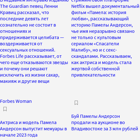
The Guardian певец Ленни
Netflix вышел документальный
Кравиц рассказал, что
фильм «Памела: история
последние девять лет
любви», рассказывающий
сознательно не состоит в
историю Памелы Андерсон,
отношениях и
чье имя неразрывно связано
придерживается целибата —
не только с культовым
воздерживается от
сериалом «Спасатели
сексуальных отношений.
Малибу», но и с секс-
Forbes Life рассказывает, от
скандалами. Рассказываем,
чего еще отказываются звезды
как актриса и модель стала
и почему они решают
жертвой собственной
исключить из жизни сахар,
привлекательности
макияж и другие вещи
Forbes Woman
Буй Памелы Андерсон
Актриса и модель Памела
продали на аукционе во
Андерсон выпустит мемуары в
Владивостоке за 3 млн рублей
начале 2023 года