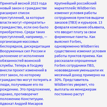
Принятый весной 2023 года
Крупнейший российский
новый закон о гражданстве
маркетплейс Wildberries
расширил список
изменил условия работы
преступлений, за которые
сотрудников пунктов выдачи
власти могут «прекратить»
заказов (ПВЗ) и курьеров. 13
гражданство, если оно было
февраля компания объявила,
приобретено. Среди таких
что вводит плату за свои
преступлений, например, —
фирменные пакеты. Как
организация массовых
выяснил Forbes,
беспорядков, дискредитация
одновременно Wildberries
Вооруженных сил России и
существенно изменил условия
уклонение от исполнения
работы пунктов приема. Как
обязанностей воинской
рассказали опрошенные
службы. Теперь в Госдуму
Forbes сотрудники ПВЗ,
внесли проект изменений в
нововведения уменьшили их
этот закон, по которому
месячный доход примерно на
гражданство могут потерять и
30%. Представитель
люди, получившие его по
Wildberries уверяет, что
рождению. Это предложение,
выплаты их менеджерам
однако, противоречит
постоянно растут
положению Конституции.
Адвокат Андрей Мисаров