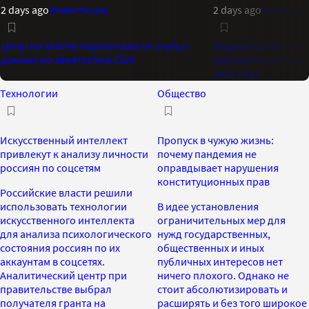
2 days ago
Инвестиции
2 days ago
Инвестиц
Цены на золото подскочили на слабых
Индикатор Bank of 
данных по занятости в США
максимальный опти
2021 года
Технологии
Общество
Искусственный интеллект
Пропуск в чужую жизнь:
привлекут к анализу личности
почему пандемия не
россиян по соцсетям
оправдывает нарушения
конституционных прав
Российские власти решили
использовать технологии
В идее установления
искусственного интеллекта
ограничительных мер для
для анализа психологического
нужд государственных,
состояния россиян по их
общественных и иных
аккаунтам в соцсетях.
публичных интересов нет
Аналитический центр при
ничего плохого. Однако не
правительстве выбрал
стоит абсолютизировать и
получателя гранта на
расширять и без того широкое