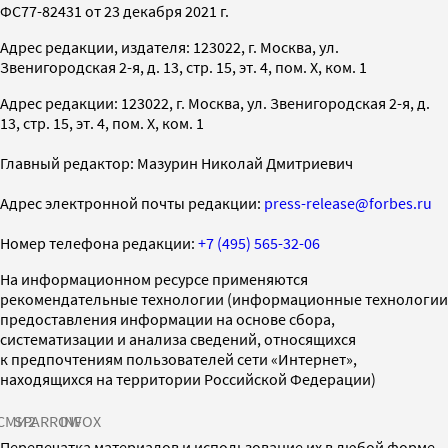
ФС77-82431 от 23 декабря 2021 г.
Адрес редакции, издателя: 123022, г. Москва, ул.
Звенигородская 2-я, д. 13, стр. 15, эт. 4, пом. X, ком. 1
Адрес редакции: 123022, г. Москва, ул. Звенигородская 2-я, д.
13, стр. 15, эт. 4, пом. X, ком. 1
Главный редактор: Мазурин Николай Дмитриевич
Адрес электронной почты редакции:
press-release@forbes.ru
Номер телефона редакции:
+7 (495) 565-32-06
На информационном ресурсе применяются
рекомендательные технологии (информационные технологии
предоставления информации на основе сбора,
систематизации и анализа сведений, относящихся
к предпочтениям пользователей сети «Интернет»,
находящихся на территории Российской Федерации)
СМИ2
SPARROW
INFOX
Перепечатка материалов и использование их в любой форме,