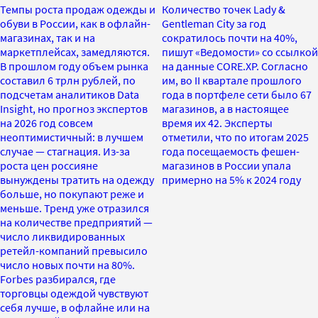
Темпы роста продаж одежды и
Количество точек Lady &
обуви в России, как в офлайн-
Gentleman City за год
магазинах, так и на
сократилось почти на 40%,
маркетплейсах, замедляются.
пишут «Ведомости» со ссылкой
В прошлом году объем рынка
на данные CORE.XP. Согласно
составил 6 трлн рублей, по
им, во II квартале прошлого
подсчетам аналитиков Data
года в портфеле сети было 67
Insight, но прогноз экспертов
магазинов, а в настоящее
на 2026 год совсем
время их 42. Эксперты
неоптимистичный: в лучшем
отметили, что по итогам 2025
случае — стагнация. Из-за
года посещаемость фешен-
роста цен россияне
магазинов в России упала
вынуждены тратить на одежду
примерно на 5% к 2024 году
больше, но покупают реже и
меньше. Тренд уже отразился
на количестве предприятий —
число ликвидированных
ретейл-компаний превысило
число новых почти на 80%.
Forbes разбирался, где
торговцы одеждой чувствуют
себя лучше, в офлайне или на