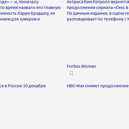
оде» — и, поначалу
Актриса Ким Кэтролл вернется
то время назвало его главную
продолжения сериала «Секс в 
ренность Кэрри Брэдшоу, ее
По данным издания, в сцене г
нием для зумеров и
разговаривает по телефону с
Forbes Woman
я в России 10 декабря
HBO Max снимет продолжение 