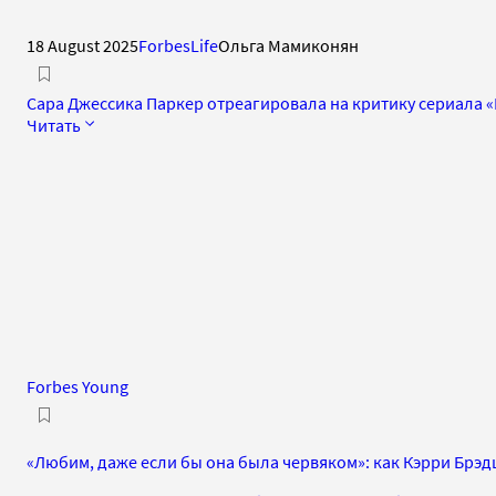
18 August 2025
ForbesLife
Ольга Мамиконян
Сара Джессика Паркер отреагировала на критику сериала «
Читать
Forbes Young
«Любим, даже если бы она была червяком»: как Кэрри Брэ