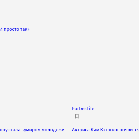
И просто так»
ForbesLife
дшоу стала кумиром молодежи
Актриса Ким Кэтролл появитс