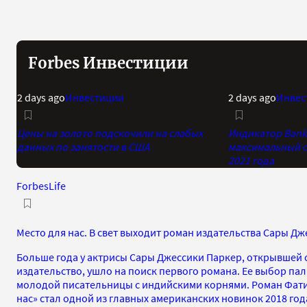
Forbes Инвестиции
2 days ago
Инвестиции
2 days ago
Инвес
Цены на золото подскочили на слабых
Индикатор Bank 
данных по занятости в США
максимальный о
2021 года
ForbesLife
Место для нас. В свет выходит роман издательства Сары Д
Больше года у актрисы Сары Джессики Паркер, открывшей
издательство, ушло на поиск первого романа. Ее выбор пал
молодой писательницы с индийскими корнями. Роман Фат
нас» стал одной из главных американских новинок 2018 года