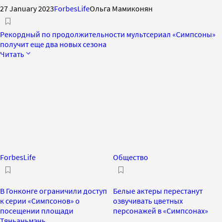
27 January 2023
ForbesLife
Ольга Мамиконян
Рекордный по продолжительности мультсериал «Симпсоны»
получит еще два новых сезона
Читать
ForbesLife
Общество
В Гонконге ограничили доступ
Белые актеры перестанут
к серии «Симпсонов» о
озвучивать цветных
посещении площади
персонажей в «Симпсонах»
Тяньаньмэнь