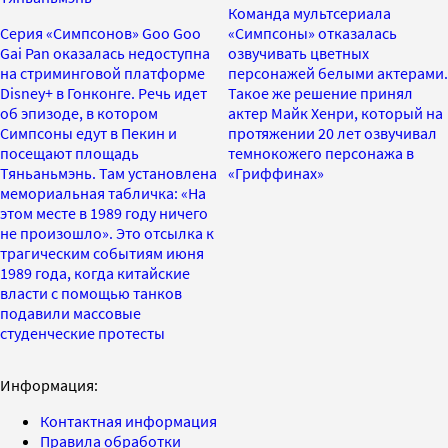
Команда мультсериала
Серия «Симпсонов» Goo Goo
«Симпсоны» отказалась
Gai Pan оказалась недоступна
озвучивать цветных
на стриминговой платформе
персонажей белыми актерами.
Disney+ в Гонконге. Речь идет
Такое же решение принял
об эпизоде, в котором
актер Майк Хенри, который на
Симпсоны едут в Пекин и
протяжении 20 лет озвучивал
посещают площадь
темнокожего персонажа в
Тяньаньмэнь. Там установлена
«Гриффинах»
мемориальная табличка: «На
этом месте в 1989 году ничего
не произошло». Это отсылка к
трагическим событиям июня
1989 года, когда китайские
власти с помощью танков
подавили массовые
студенческие протесты
Информация:
Контактная информация
Правила обработки