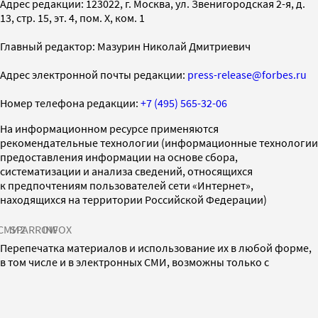
Адрес редакции: 123022, г. Москва, ул. Звенигородская 2-я, д.
13, стр. 15, эт. 4, пом. X, ком. 1
Главный редактор: Мазурин Николай Дмитриевич
Адрес электронной почты редакции:
press-release@forbes.ru
Номер телефона редакции:
+7 (495) 565-32-06
На информационном ресурсе применяются
рекомендательные технологии (информационные технологии
предоставления информации на основе сбора,
систематизации и анализа сведений, относящихся
к предпочтениям пользователей сети «Интернет»,
находящихся на территории Российской Федерации)
СМИ2
SPARROW
INFOX
Перепечатка материалов и использование их в любой форме,
в том числе и в электронных СМИ, возможны только с
письменного разрешения редакции. Товарный знак Forbes
является исключительной собственностью Forbes Media Asia
Pte. Limited. Все права защищены.