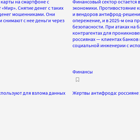
карты на смартфоне с
Финансовый сектор остается 
«Мир». Снятие денег с таких
экономики. Противостояние к
 денег мошенниками. Они
и вендоров антифрод-решений
и снимают с нее деньги через
опережение, и в 2025-м она 
безопасности. При атаках на 
контрагентах для проникнове
россиянах — клиентах банко
социальной инженерии с исп
Финансы
спользуют для взлома данных
Жертвы антифрода: россияне ж