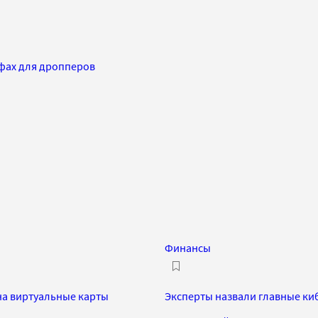
афах для дропперов
Финансы
на виртуальные карты
Эксперты назвали главные киб