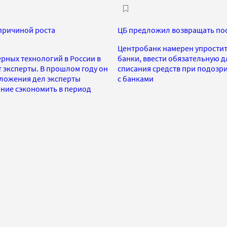
причиной роста
ЦБ предложил возвращать пос
Центробанк намерен упростить
рных технологий в России в
банки, ввести обязательную д
т эксперты. В прошлом году он
списания средств при подозр
оложения дел эксперты
с банками
ние сэкономить в период