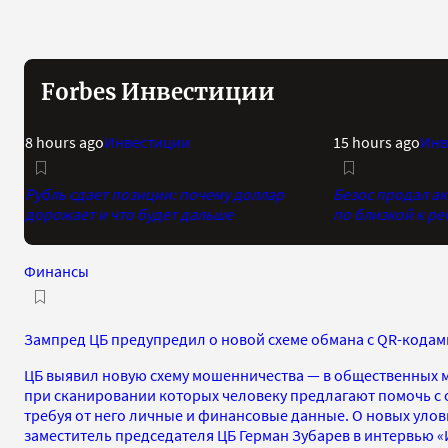
Forbes Инвестиции
8 hours ago
Инвестиции
15 hours ago
Инв
Рубль сдает позиции: почему доллар
Безос продал а
дорожает и что будет дальше
по близкой к р
Финансы
Зампред ЦБ предупредил о новой схеме обмана с QR-кода
ЦБ выявил новую схему мошенничества — в общественных 
при сканировании которых человеку предлагают помочь 
требуя от него личные и финансовые данные. О новых уло
заместитель председателя ЦБ Герман Зубарев в интервью 