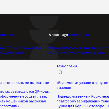
естиции
18 hours ago
Инвестиции
кции Amazon на $350 млн
Мосбиржа начала готовиться к запу
екордной цене
собственного криптодепозитария
Технологии
ми и социальными выплатами
«Ведомости» узнали о запус
вызовов
местах размещаются QR-коды,
с оформлением соцвыплаты,
Подведомственный Роскомнад
вках мошенников рассказал
платформу верификации теле
«Известиям»
нужна для борьбы с телефонн