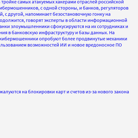
в тройке самых атакуемых хакерами отраслей российской
ибермошенников, с одной стороны, и банков, регуляторов
, с другой, напоминает безостановочную гонку на
продолжится, говорят эксперты в области информационной
банки злоумышленники сфокусируются на их сотрудниках и
ния в банковскую инфраструктуру и базы данных. На
в кибермошенники опробуют более продвинутые механики
ользованием возможностей ИИ и новое вредоносное ПО
алуются на блокировки карт и счетов из-за нового закона