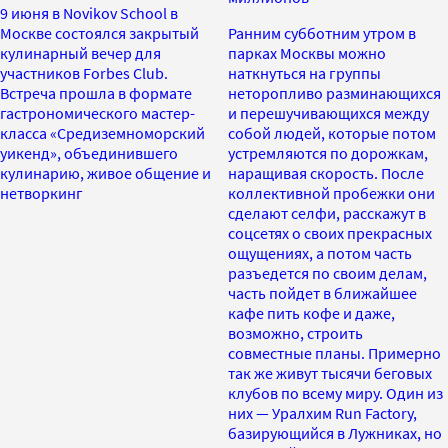
9 июня в Novikov School в
Москве состоялся закрытый
Ранним субботним утром в
кулинарный вечер для
парках Москвы можно
участников Forbes Club.
наткнуться на группы
Встреча прошла в формате
неторопливо разминающихся
гастрономического мастер-
и перешучивающихся между
класса «Средиземноморский
собой людей, которые потом
уикенд», объединившего
устремляются по дорожкам,
кулинарию, живое общение и
наращивая скорость. После
нетворкинг
коллективной пробежки они
сделают селфи, расскажут в
соцсетях о своих прекрасных
ощущениях, а потом часть
разъедется по своим делам,
часть пойдет в ближайшее
кафе пить кофе и даже,
возможно, строить
совместные планы. Примерно
так же живут тысячи беговых
клубов по всему миру. Один из
них — Уралхим Run Factory,
базирующийся в Лужниках, но