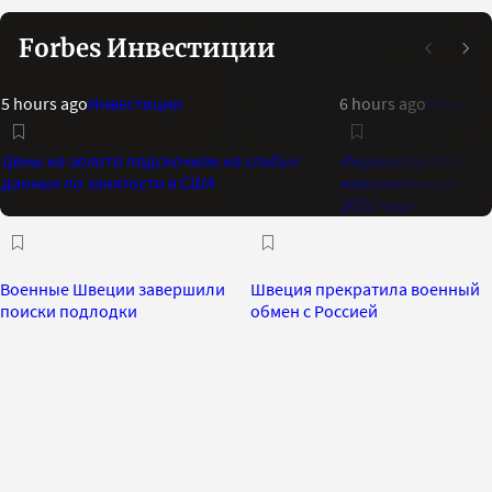
Forbes Инвестиции
5 hours ago
Инвестиции
6 hours ago
Инвест
Цены на золото подскочили на слабых
Индикатор Bank of 
данных по занятости в США
максимальный опти
2021 года
Военные Швеции завершили
Швеция прекратила военный
поиски подлодки
обмен с Россией