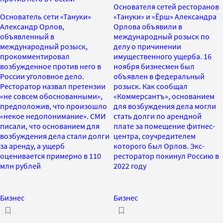
Основателя сетей ресторанов
Основатель сети «Тануки»
«Тануки» и «Ёрш» Александра
Александр Орлов,
Орлова объявили в
объявленный в
международный розыск по
международный розыск,
делу о причинении
прокомментировал
имущественного ущерба. 16
возбужденное против него в
ноября бизнесмен был
России уголовное дело.
объявлен в федеральный
Ресторатор назвал претензии
розыск. Как сообщал
«не совсем обоснованными»,
«Коммерсантъ», основанием
предположив, что произошло
для возбуждения дела могли
«некое недопонимание». СМИ
стать долги по арендной
писали, что основанием для
плате за помещение фитнес-
возбуждения дела стали долги
центра, соучредителем
за аренду, а ущерб
которого был Орлов. Экс-
оценивается примерно в 110
ресторатор покинул Россию в
млн рублей
2022 году
Бизнес
Бизнес