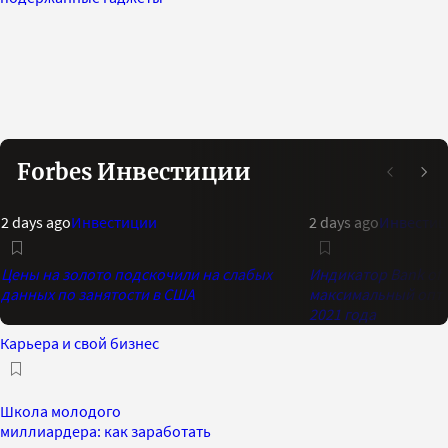
Forbes Инвестиции
2 days ago
Инвестиции
2 days ago
Инвестиц
Цены на золото подскочили на слабых
Индикатор Bank of 
данных по занятости в США
максимальный опти
2021 года
Карьера и свой бизнес
Школа молодого
миллиардера: как заработать