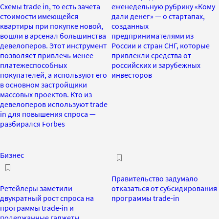
Схемы trade in, то есть зачета
еженедельную рубрику «Кому
стоимости имеющейся
дали денег» — о стартапах,
квартиры при покупке новой,
созданных
вошли в арсенал большинства
предпринимателями из
девелоперов. Этот инструмент
России и стран СНГ, которые
позволяет привлечь менее
привлекли средства от
платежеспособных
российских и зарубежных
покупателей, а используют его
инвесторов
в основном застройщики
массовых проектов. Кто из
девелоперов используют trade
in для повышения спроса —
разбирался Forbes
Бизнес
Правительство задумало
Ретейлеры заметили
отказаться от субсидирования
двукратный рост спроса на
программы trade-in
программы trade-in и
подержанные гаджеты