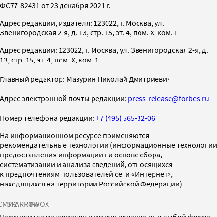
ФС77-82431 от 23 декабря 2021 г.
Адрес редакции, издателя: 123022, г. Москва, ул.
Звенигородская 2-я, д. 13, стр. 15, эт. 4, пом. X, ком. 1
Адрес редакции: 123022, г. Москва, ул. Звенигородская 2-я, д.
13, стр. 15, эт. 4, пом. X, ком. 1
Главный редактор: Мазурин Николай Дмитриевич
Адрес электронной почты редакции:
press-release@forbes.ru
Номер телефона редакции:
+7 (495) 565-32-06
На информационном ресурсе применяются
рекомендательные технологии (информационные технологии
предоставления информации на основе сбора,
систематизации и анализа сведений, относящихся
к предпочтениям пользователей сети «Интернет»,
находящихся на территории Российской Федерации)
СМИ2
SPARROW
INFOX
Перепечатка материалов и использование их в любой форме,