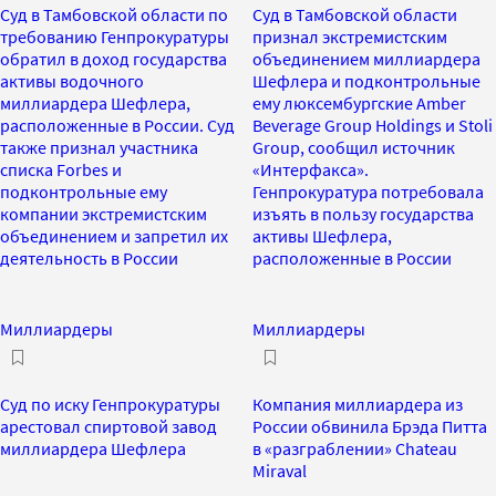
Суд в Тамбовской области по
Суд в Тамбовской области
требованию Генпрокуратуры
признал экстремистским
обратил в доход государства
объединением миллиардера
активы водочного
Шефлера и подконтрольные
миллиардера Шефлера,
ему люксембургские Amber
расположенные в России. Суд
Beverage Group Holdings и Stoli
также признал участника
Group, сообщил источник
списка Forbes и
«Интерфакса».
подконтрольные ему
Генпрокуратура потребовала
компании экстремистским
изъять в пользу государства
объединением и запретил их
активы Шефлера,
деятельность в России
расположенные в России
Миллиардеры
Миллиардеры
Суд по иску Генпрокуратуры
Компания миллиардера из
арестовал спиртовой завод
России обвинила Брэда Питта
миллиардера Шефлера
в «разграблении» Chateau
Miraval