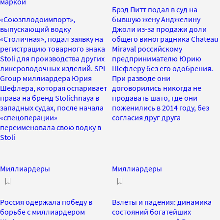
маркой
Брэд Питт подал в суд на
«Союзплодоимпорт»,
бывшую жену Анджелину
выпускающий водку
Джоли из-за продажи доли
«Столичная», подал заявку на
общего виноградника Chateau
регистрацию товарного знака
Miraval российскому
Stoli для производства других
предпринимателю Юрию
ликероводочных изделий. SPI
Шефлеру без его одобрения.
Group миллиардера Юрия
При разводе они
Шефлера, которая оспаривает
договорились никогда не
права на бренд Stolichnaya в
продавать шато, где они
западных судах, после начала
поженились в 2014 году, без
«спецоперации»
согласия друг друга
переименовала свою водку в
Stoli
Миллиардеры
Миллиардеры
Россия одержала победу в
Взлеты и падения: динамика
борьбе с миллиардером
состояний богатейших