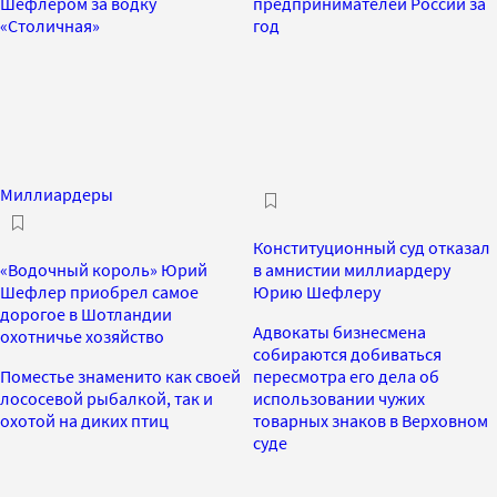
Шефлером за водку
предпринимателей России за
«Столичная»
год
Миллиардеры
Конституционный суд отказал
«Водочный король» Юрий
в амнистии миллиардеру
Шефлер приобрел самое
Юрию Шефлеру
дорогое в Шотландии
Адвокаты бизнесмена
охотничье хозяйство
собираются добиваться
Поместье знаменито как своей
пересмотра его дела об
лососевой рыбалкой, так и
использовании чужих
охотой на диких птиц
товарных знаков в Верховном
суде