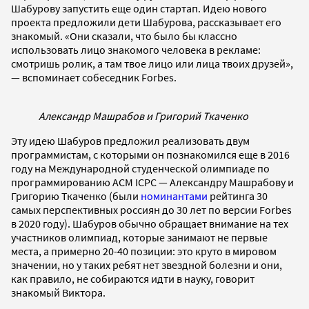
Шабурову запустить еще один стартап.
Идею нового
проекта предложили дети Шабурова, рассказывает его
знакомый. «Они сказали, что было бы классно
использовать лицо знакомого человека в рекламе:
смотришь ролик, а там твое лицо или лица твоих друзей»,
— вспоминает собеседник Forbes.
Александр Машрабов и Григорий Ткаченко
Эту идею Шабуров предложил реализовать двум
программистам, с которыми он познакомился еще в 2016
году на Международной студенческой олимпиаде по
программированию ACM ICPC — Александру Машрабову и
Григорию Ткаченко (были
номинантами
рейтинга 30
самых перспективных россиян до 30 лет по версии Forbes
в 2020 году). Шабуров обычно обращает внимание на тех
участников олимпиад, которые занимают не первые
места, а примерно 20-40 позиции: это круто в мировом
значении, но у таких ребят нет звездной болезни и они,
как правило, не собираются идти в науку, говорит
знакомый Виктора.