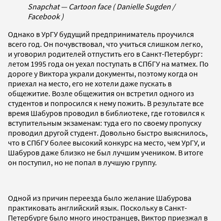
Snapchat — Cartoon face ( Danielle Sugden /
Facebook )
Однако в УрГУ будущий предприниматель проучился
всего год. Он
почувствовал, что учиться слишком легко,
и
уговорил родителей отпустить его в Санкт-Петербург:
летом 1995 года он уехал поступать в СПбГУ на матмех. По
дороге у Виктора украли документы, поэтому когда он
приехал на место, его не хотели даже пускать в
общежитие. Возле общежития он встретил одного из
студентов и попросился к нему пожить. В результате все
время Шабуров проводил в библиотеке, где готовился к
вступительным экзаменам: туда его по своему пропуску
проводил другой студент
. Довольно быстро выяснилось,
что в СПбГУ более высокий конкурс на место, чем УрГУ, и
Шабуров даже близко не был лучшим учеником. В итоге
он поступил, но не попал в лучшую группу.
Одной из причин переезда было желание Шабурова
практиковать английский язык. Поскольку в Санкт-
Петербурге было много иностранцев, Виктор приезжал в