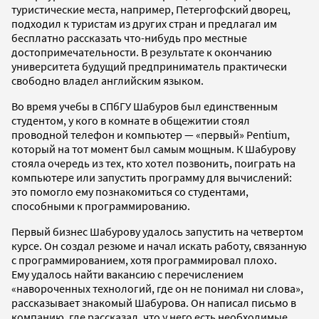
туристические места, например, Петергофский дворец,
подходил к туристам из других стран и предлагал им
бесплатно рассказать что-нибудь про местные
достопримечательности. В результате к окончанию
университета будущий предприниматель практически
свободно владел английским языком.
Во время учебы в СПбГУ Шабуров был единственным
студентом, у кого в комнате в общежитии стоял
проводной телефон и компьютер — «первый» Pentium,
который на тот момент был самым мощным. К Шабурову
стояла очередь из тех, кто хотел позвонить, поиграть на
компьютере или запустить программу для вычислений:
это помогло ему познакомиться со студентами,
способными к программированию.
Первый бизнес Шабурову удалось запустить на четвертом
курсе. Он создал резюме и начал искать работу, связанную
с программированием, хотя программировал плохо.
Ему удалось найти вакансию с перечислением
«навороченных технологий, где он не понимал ни слова»,
рассказывает знакомый Шабурова. Он написал письмо в
компанию, где рассказал, что у него есть необходимые