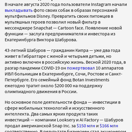
В начале августа 2020 года пользователи Instagram начали
выкладывать
фото своих собак в образах персонажей
мультфильмов Disney. Превратить своих питомцев в
мультяшных героев позволил новый фильтр в
мессенджере Snapchat — Cartoon face. Появление новой
функции — заслуга предпринимателя и инвестора из
Екатеринбурга Виктора Шабурова.
43-летний
Шабуров — гражданин Кипра — уже два года
живет в Гибралтаре с женой и четырьмя детьми, но
активно включен в российскую жизнь. Весной 2020 года, в
разгар пандемии COVID-19 он
пожертвовал
10 аппаратов
ИВЛ больницам в Екатеринбурге, Сочи, Ростове и Санкт-
Петербурге. Его семейный фонд Botan Investments
ежегодно тратит около $200 000 на поддержку
олимпиадного движения в России.
Но основное поле деятельности фонда — инвестиции в
сфере мобильных технологий и искусственного
интеллекта.
Два самых ярких продукта таких
инвестиций — компании Looksery и AI Factory
—
Шабуров
продал американской Snap Inc. за
$150 млн
и
$166 млн
соответственно. В результате бизнесмен стал акционером