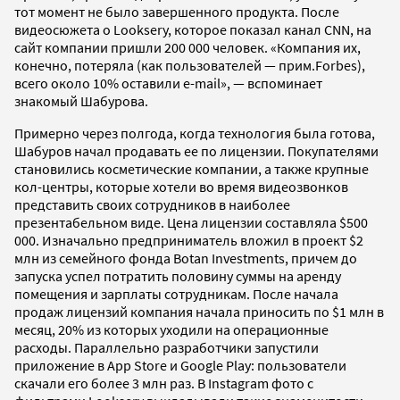
тот момент не было завершенного продукта. После
видеосюжета о Looksery, которое показал канал CNN, на
сайт компании пришли 200 000 человек. «Компания их,
конечно, потеряла (как пользователей — прим.Forbes),
всего около 10% оставили e-mail», — вспоминает
знакомый Шабурова.
Примерно через полгода, когда технология была готова,
Шабуров начал продавать ее по лицензии. Покупателями
становились косметические компании, а также крупные
кол-центры, которые хотели во время видеозвонков
представить своих сотрудников в наиболее
презентабельном виде.
Цена лицензии составляла $500
000. Изначально предприниматель вложил в проект $2
млн из семейного фонда Botan Investments, причем до
запуска успел потратить половину суммы на аренду
помещения и зарплаты сотрудникам. После начала
продаж лицензий компания начала приносить по $1 млн в
месяц, 20% из которых уходили на операционные
расходы. Параллельно разработчики запустили
приложение в App Store и Google Play: пользователи
скачали его более 3 млн раз. В Instagram фото с