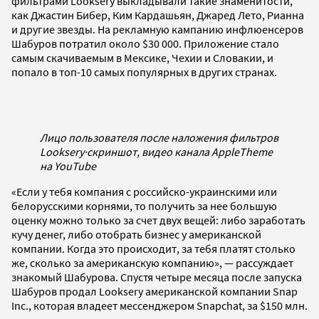
фильтрами Looksery выкладывали такие знаменитости,
как Джастин Бибер, Ким Кардашьян, Джаред Лето, Рианна
и другие звезды. На рекламную кампанию инфлюенсеров
Шабуров потратил около $30 000. Приложение стало
самым скачиваемым в Мексике, Чехии и Словакии, и
попало в топ-10 самых популярных в других странах.
Лицо пользователя после наложения фильтров
Looksery
·
скриншот, видео канала AppleTheme
на YouTube
«Если у тебя компания с российско-украинскими или
белорусскими корнями, то получить за нее большую
оценку можно только за счет двух вещей: либо заработать
кучу денег, либо отобрать бизнес у американской
компании. Когда это происходит, за тебя платят столько
же, сколько за американскую компанию», — рассуждает
знакомый Шабурова. Спустя четыре месяца после запуска
Шабуров продал Looksery американской компании Snap
Inc., которая владеет мессенджером Snapchat, за $150 млн.