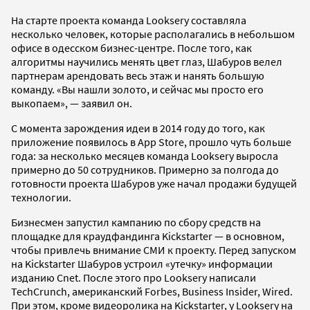
На старте проекта команда Looksery составляла
несколько человек, которые располагались в небольшом
офисе в одесском бизнес-центре. После того, как
алгоритмы научились менять цвет глаз, Шабуров велел
партнерам арендовать весь этаж и нанять большую
команду. «Вы нашли золото, и сейчас мы просто его
выкопаем», — заявил он.
С момента зарождения идеи в 2014 году до того, как
приложение появилось в App Store, прошло чуть больше
года: за несколько месяцев команда Looksery выросла
примерно до 50 сотрудников.
Примерно за полгода до
готовности проекта Шабуров уже начал продажи будущей
технологии
.
Бизнесмен запустил кампанию по сбору средств на
площадке для краудфандинга Kickstarter
— в основном,
чтобы привлечь внимание СМИ к проекту.
Перед запуском
на Kickstarter Шабуров устроил «утечку» информации
изданию Cnet. После этого про Looksery написали
TechCrunch, американский Forbes, Business Insider, Wired.
При этом, кроме видеоролика на Kickstarter, у Looksery на