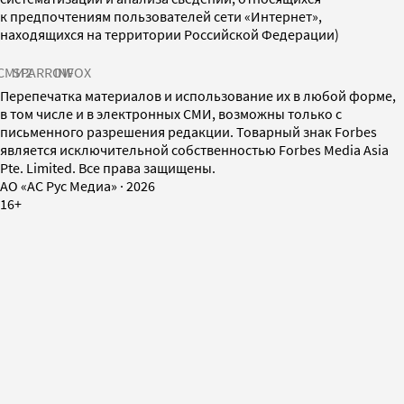
к предпочтениям пользователей сети «Интернет»,
находящихся на территории Российской Федерации)
СМИ2
SPARROW
INFOX
Перепечатка материалов и использование их в любой форме,
в том числе и в электронных СМИ, возможны только с
письменного разрешения редакции. Товарный знак Forbes
является исключительной собственностью Forbes Media Asia
Pte. Limited. Все права защищены.
AO «АС Рус Медиа»
·
2026
16+