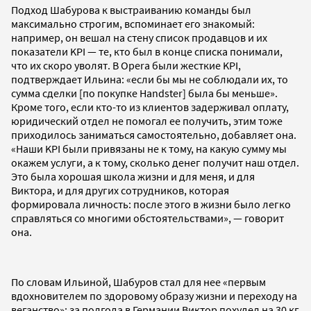
Подход Шабурова к выстраиванию команды был
максимально строгим
, вспоминает его знакомый:
например, он вешал на стену список продавцов и их
показатели KPI — те, кто был в конце списка понимали,
что их скоро уволят.
В Opera были жесткие KPI,
подтверждает Ильина: «если бы мы не соблюдали их, то
сумма сделки [по покупке Handster] была бы меньше».
Кроме того, если кто-то из клиентов задерживал оплату,
юридический отдел не помогал ее получить, этим тоже
приходилось заниматься самостоятельно, добавляет она.
«Наши KPI были привязаны не к тому, на какую сумму мы
окажем услуги, а к тому, сколько денег получит наш отдел.
Это была хорошая школа жизни и для меня, и для
Виктора, и для других сотрудников, которая
формировала личность: после этого в жизни было легко
справляться со многими обстоятельствами», — говорит
она.
По словам Ильиной, Шабуров стал для нее «первым
вдохновителем по здоровому образу жизни и переходу на
веганство»: за полгода в Германии Виктор похудел на 30 кг