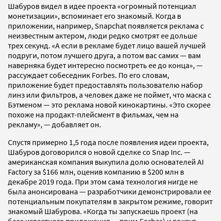
Шабуров видел в идее проекта «огромный потенциал
монетизации», вспоминает его знакомый. Когда в
приложении, например, Snapchat появляется реклама с
неизвестным актером, люди редко смотрят ее дольше
трех секунд. «А если в рекламе будет лицо вашей лучшей
подруги, потом лучшего друга, а потом вас самих — вам
наверняка будет интересно посмотреть ее до конца», —
рассуждает собеседник Forbes. По его словам,
приложение будет предоставлять пользователю набор
линз или фильтров, а человек даже не поймет, что маска с
Бэтменом — это реклама новой кинокартины. «Это скорее
похоже на продакт-плейсмент в фильмах, чем на
рекламу», — добавляет он.
Спустя примерно 1,5 года после появления идеи проекта,
Шабуров договорился о новой сделке со Snap Inc. —
американская компания выкупила долю основателей AI
Factory за $166 млн, оценив компанию в $200 млн в
декабре 2019 года. При этом сама технология нигде не
была анонсирована — разработчики демонстрировали ее
потенциальным покупателям в закрытом режиме, говорит
знакомый Шабурова. «Когда ты запускаешь проект (на
базе известного приложения — прим.Forbes) и вокруг