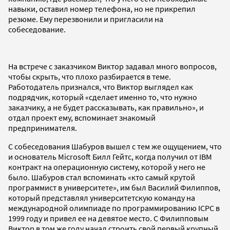
навыки, оставил номер телефона, но не прикрепил
резюме. Ему перезвонили и пригласили на
собеседование.
На встрече с заказчиком Виктор задавал много вопросов,
чтобы скрыть, что плохо разбирается в теме.
Работодатель признался, что Виктор выглядел как
подрядчик, который «сделает именно то, что нужно
заказчику, а не будет рассказывать, как правильно», и
отдал проект ему, вспоминает знакомый
предпринимателя.
С собеседования Шабуров вышел с тем же ощущением, что
и основатель Microsoft Билл Гейтс, когда получил от IBM
контракт на операционную систему, которой у него не
было. Шабуров стал вспоминать «кто самый крутой
программист в университете», им был Василий Филиппов,
который представлял университетскую команду на
международной олимпиаде по программированию ICPC в
1999 году и привел ее на девятое место. С Филипповым
Виктор в том же году начал строить свой первый крупный