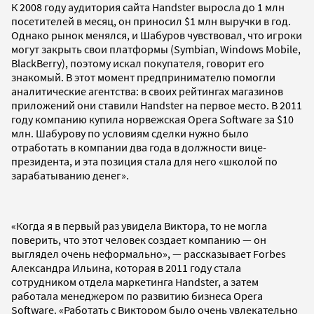
К 2008 году аудитория сайта
Handster выросла до 1 млн
посетителей в месяц, он приносил $1 млн выручки в год.
Однако рынок менялся, и Шабуров чувствовал, что игроки
могут закрыть свои платформы (Symbian, Windows Mobile,
BlackBerry), поэтому искал покупателя, говорит его
знакомый. В этот момент предпринимателю помогли
аналитические агентства: в своих рейтингах магазинов
приложений они ставили Handster на первое место.
В 2011
году компанию купила норвежская Opera Software за $10
млн. Шабурову по условиям сделки нужно было
отработать в компании два года в должности вице-
президента, и эта позиция стала для него «школой по
зарабатыванию денег».
«Когда я в первый раз увидела Виктора, то не могла
поверить, что этот человек создает компанию — он
выглядел очень неформально», — рассказывает Forbes
Александра Ильина, которая в 2011 году стала
сотрудником отдела маркетинга Handster, а затем
работала менеджером по развитию бизнеса Opera
Software. «Работать с Виктором было очень увлекательно