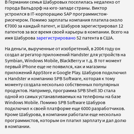
В Германии семья Шабуровых поселилась недалеко от
города Вальдорф на юго-западе страны. Виктор
устроился в IT-корпорацию SAP программистом-
рисечером. Помимо зарплаты компания платила около
€7000 за каждый патент, и Шабуров зарегистрировал 12
патентов за все время своей карьеры в компании. Всего на
имя Шабурова
зарегистрировано
52 патента в США.
На деньги, вырученные от изобретений, в 2004 году он
создал агрегатор приложений Handster для устройств на
Symbian, Windows Mobile, BlackBerry и т.д. В тот момент
первый iPhone еще не появился, как и магазины
приложений AppStore и Google Play. Шабуров подключил
к Handster и компанию SPB Software, которая к тому
моменту создала несколько собственных популярных
продуктов. Например, программа SPB Shell 3D стала
одной из самых устанавливаемых на телефоны на базе
Windows Mobile. Помимо SPB Software Шабуров
подключил к своей платформе еще 6000 разработчиков.
Кроме Шабурова, в компании работали еще несколько
программистов, которым он платил зарплату и дал долю
в компании.