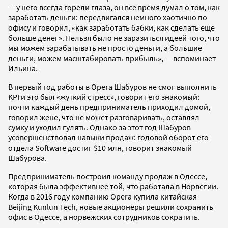
— у него всегда горели глаза, он все время думал о том, как
заработать деньги: передвигался немного хаотично по
офису и говорил, «как заработать бабки, как сделать еще
больше денег». Нельзя было не заразиться идеей того, что
мы можем зарабатывать не просто деньги, а большие
деньги, можем масштабировать прибыль», — вспоминает
Ильина.
В первый год работы в Opera Шабуров не смог выполнить
KPI и это был «жуткий стресс», говорит его знакомый:
почти каждый день предприниматель приходил домой,
говорил жене, что не может разговаривать, оставлял
сумку и уходил гулять. Однако за этот год Шабуров
усовершенствовал навыки продаж:
годовой оборот его
отдела Software достиг $10 млн,
говорит знакомый
Шабурова.
Предприниматель построил команду продаж в Одессе,
которая была эффективнее той, что работала в Норвегии.
Когда в 2016 году компанию Opera купила китайская
Beijing Kunlun Tech, новые акционеры решили сохранить
офис в Одессе, а норвежских сотрудников сократить.