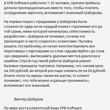
в
SPB Software работали 7-10 человек, причем прибыль
делили пропорционально вместо того, чтобы платить
сотрудникам зарплату, вспоминает знакомый Шабурова.
На первых порах с продажами у Шабурова были
сложности: едва ли не каждый клиент «прожимал его до
той грани, ниже которой начиналась себестоимость
разработки». Шабуров не понимал, почему это
происходит и часто ссорился с клиентами. Пытаясь
решить эту проблему, он начал конспектировать все
переговоры с партнерами со слов «здравствуйте» до слов
«до свидания», выписывать удачные места в диалогах и
ошибки. Спустя год такой работы Шабуров усвоил
базовые принципы торговли. Например, что снизив цену
на 100 рублей, во второй раз надо снизить ее на 50 рублей.
Иначе «если ты идешь таким же шагом, то клиент
понимает, что тебя можно и дальше прожимать»,
вспоминает его знакомый.
Виктор Шабуров
По мере роста клиентской базы SPB Software