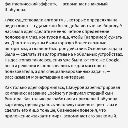
фантастический эффект», — вспоминает знакомый
Шабурова.
«Уже существовали алгоритмы, которые определяли на
видео лицо — туда можно было добавлять очки, бороду. У
нас была идея сделать именно четкое определение
положения глаз, контуров лица, чтобы [например] сужать
их. Для этого нужны были гораздо более сложные
алгоритмы, а главное быстрое действие. Основная задача
была — сделать эти алгоритмы на мобильных устройствах.
На десктопах такие решения уже были, от того же Google,
но эти решения использовались не для массового
пользователя, а для специализированных задач», —
рассказывал Монастыршин в интервью.
Как только идея оформилась, Шабуров зарегистрировал
компанию: название Looksery придумал старший сын
Виктора. Как только разработчики прислали Шабурову
картинку, где им удалось человеку поменять цвет глаз и
сделать его лицо тоньше, бизнесмен поверил, что
приложение «захватит мир», вспоминает его знакомый.