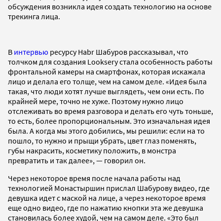
обсуждения возникла идея создать технологию на основе
трекинга лица.
В
интервью
ресурсу Habr Шабуров рассказывал, что
толчком для создания Looksery стала особенность работы
фронтальной камеры на смартфонах, которая искажала
лицо и делала его толще, чем на самом деле. «Идея была
такая, что люди хотят лучше выглядеть, чем они есть. По
крайней мере, точно не хуже. Поэтому нужно лицо
отслеживать во время разговора и делать его чуть тоньше,
то есть, более пропорциональным. Это изначальная идея
была. А когда мы этого добились, мы решили: если на то
пошло, то нужно и прыщи убрать, цвет глаз поменять,
губы накрасить, косметику положить, в монстра
превратить и так далее», — говорил он.
Через некоторое время после начала работы над
технологией Монастыршин прислал Шабурову видео, где
девушка идет с маской на лице, а через некоторое время
еще одно видео, где по нажатию кнопки эта же девушка
становилась более худой, чем на самом деле. «Это был