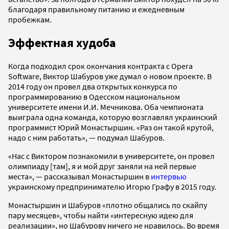
благодаря правильному питанию и ежедневным
пробежкам.
Эффектная худоба
Когда подходил срок окончания контракта с Opera
Software, Виктор Шабуров уже думал о новом проекте. В
2014 году он провел два открытых конкурса по
программированию в Одесском национальном
университете имени И.И. Мечникова. Оба чемпионата
выиграла одна команда, которую возглавлял украинский
программист Юрий Монастыршин. «Раз он такой крутой,
надо с ним работать», — подумал Шабуров.
«Нас с Виктором познакомили в университете, он провел
олимпиаду [там], я и мой друг заняли на ней первые
места», — рассказывал Монастыршин в
интервью
украинскому предпринимателю Игорю Графу в 2015 году.
Монастыршин и Шабуров «плотно общались по скайпу
пару месяцев», чтобы найти «интересную идею для
реализации», но Шабурову ничего не нравилось. Во время