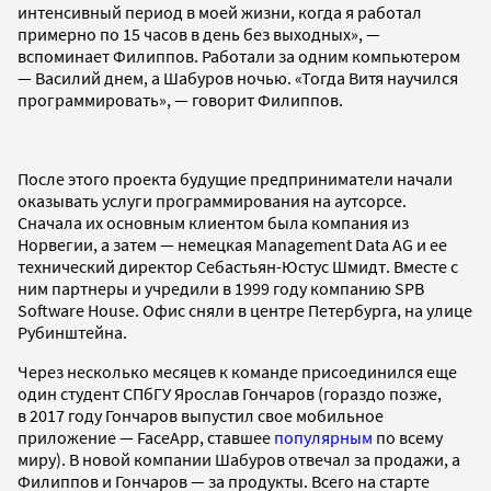
интенсивный период в моей жизни, когда я работал
примерно по 15 часов в день без выходных», —
вспоминает Филиппов. Работали за одним компьютером
— Василий днем, а Шабуров ночью. «Тогда Витя научился
программировать», — говорит Филиппов.
После этого проекта будущие предприниматели начали
оказывать услуги программирования на аутсорсе.
Сначала их основным клиентом была компания из
Норвегии, а затем — немецкая Management Data AG и ее
технический директор Себастьян-Юстус Шмидт. Вместе с
ним партнеры и учредили в 1999 году компанию SPB
Software House. Офис сняли в центре Петербурга, на улице
Рубинштейна.
Через несколько месяцев к команде присоединился еще
один студент СПбГУ Ярослав Гончаров (гораздо позже,
в 2017 году Гончаров выпустил свое мобильное
приложение — FaceApp, ставшее
популярным
по всему
миру). В новой компании
Шабуров отвечал за продажи, а
Филиппов и Гончаров — за продукты. Всего на старте