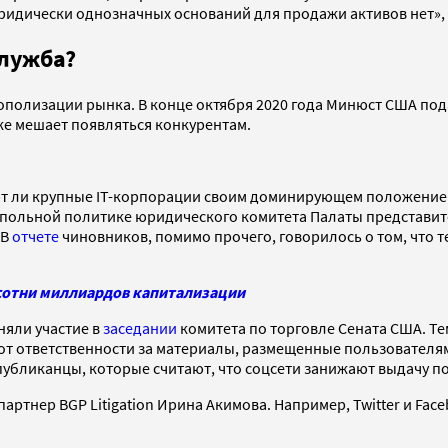
юридически однозначных оснований для продажи активов нет»,
служба?
полизации рынка. В конце октября 2020 года Минюст США пода
е мешает появляться конкурентам.
ют ли крупные IT-корпорации своим доминирующем положением. 
монопольной политике юридического комитета Палаты представ
 В
отчете
чиновников, помимо прочего, говорилось о том, что
ь сотни миллиардов капитализации
иняли участие в
заседании
комитета по торговле Сената США. Те
от ответственности за материалы, размещенные пользователя
спубликанцы, которые считают, что соцсети занижают выдачу 
партнер BGP Litigation Ирина Акимова. Например, Twitter и Fac