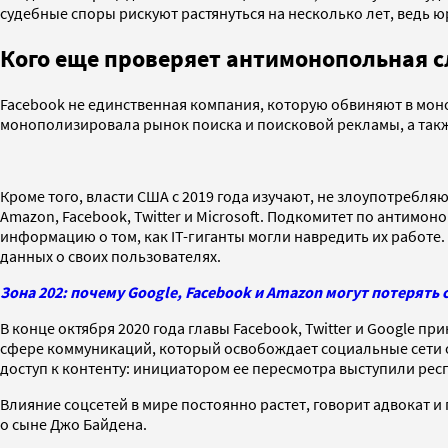
судебные споры рискуют растянуться на несколько лет, ведь 
Кого еще проверяет антимонопольная 
Facebook не единственная компания, которую обвиняют в моно
монополизировала рынок поиска и поисковой рекламы, а такж
Кроме того, власти США с 2019 года изучают, не злоупотребля
Amazon, Facebook, Twitter и Microsoft. Подкомитет по анти
информацию о том, как IT-гиганты могли навредить их работе.
данных о своих пользователях.
Зона 202: почему Google, Facebook и Amazon могут потерят
В конце октября 2020 года главы Facebook, Twitter и Google пр
сфере коммуникаций, который освобождает социальные сети 
доступ к контенту: инициатором ее пересмотра выступили ре
Влияние соцсетей в мире постоянно растет, говорит адвокат и 
о сыне Джо Байдена.