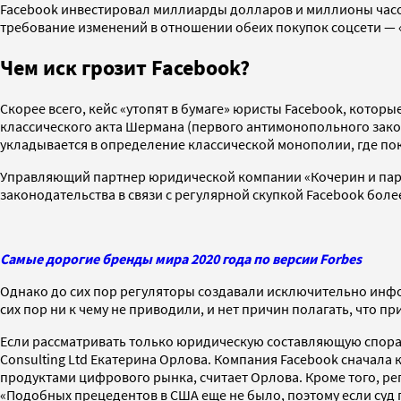
Facebook инвестировал миллиарды долларов и миллионы часов
требование изменений в отношении обеих покупок соцсети — 
Чем иск грозит Facebook?
Скорее всего, кейс «утопят в бумаге» юристы Facebook, которые
классического акта Шермана (первого антимонопольного закон
укладывается в определение классической монополии, где пок
Управляющий партнер юридической компании «Кочерин и парт
законодательства в связи с регулярной скупкой Facebook боле
Самые дорогие бренды мира 2020 года по версии Forbes
Однако до сих пор регуляторы создавали исключительно инфо
сих пор ни к чему не приводили, и нет причин полагать, что при
Если рассматривать только юридическую составляющую спора
Consulting Ltd Екатерина Орлова. Компания Facebook сначала
продуктами цифрового рынка, считает Орлова. Кроме того, ре
«Подобных прецедентов в США еще не было, поэтому если суд