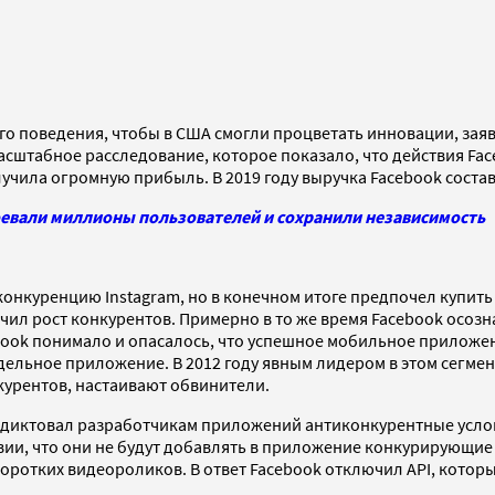
ого поведения, чтобы в США смогли процветать инновации, зая
масштабное расследование, которое показало, что действия F
учила огромную прибыль. В 2019 году выручка Facebook состав
оевали миллионы пользователей и сохранили независимость
 конкуренцию Instagram, но в конечном итоге предпочел купить
чил рост конкурентов. Примерно в то же время Facebook осозн
ebook понимало и опасалось, что успешное мобильное прилож
дельное приложение. В 2012 году явным лидером в этом сегмен
курентов, настаивают обвинители.
ook диктовал разработчикам приложений антиконкурентные усл
ии, что они не будут добавлять в приложение конкурирующие ф
коротких видеороликов. В ответ Facebook отключил API, котор