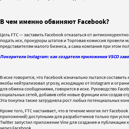
В чем именно обвиняют Facebook?
Цель FTC — заставить Facebook отказаться от антиконкурентн
подать иск, прокуроры штатов и Торговая комиссия провели 
представителям малого бизнеса, а сама компания при этом пол
Покорители Instagram: как создатели приложения VSCO зав
В иске говорится, что Facebook изначально пытался составить
якобы нейтрализовал угрозу, исходящую от Instagram
и ограни
для обмена сообщениями, говорится в иске. Руководство Fac
социальных сетей, добавив себе новые функции или создав от
Эта покупка также затрудняла рост любых потенциальных кон
Кроме того, FTC настаивает, что в течение многих лет Faceb
приложений
) доступными для разработчиков только при услов
Twitter запустил приложение Vine для создания и публикации 
через Facebook.