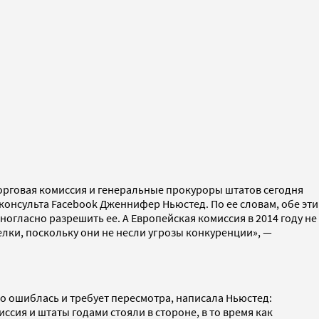
торговая комиссия и генеральные прокуроры штатов сегодня
консульта Facebook Дженнифер Ньюстед. По ее словам, обе эти
огласно разрешить ее. А Европейская комиссия в 2014 году не
лки, поскольку они не несли угрозы конкуренции», —
то ошиблась и требует пересмотра, написала Ньюстед:
сия и штаты годами стояли в стороне, в то время как