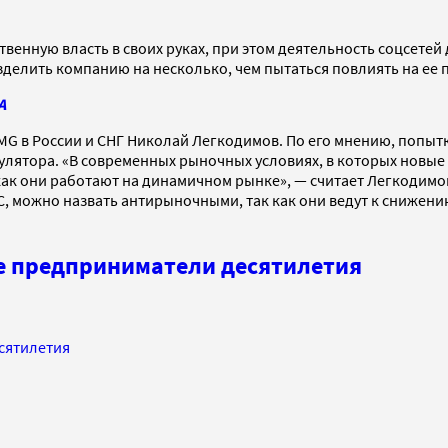
ственную власть в своих руках, при этом деятельность соцсете
азделить компанию на несколько, чем пытаться повлиять на ее 
А
MG в России и СНГ Николай Легкодимов. По его мнению, попыт
улятора. «В современных рыночных условиях, в которых новы
ак они работают на динамичном рынке», — считает Легкодимов.
C, можно назвать антирыночными, так как они ведут к снижен
ые предприниматели десятилетия
сятилетия