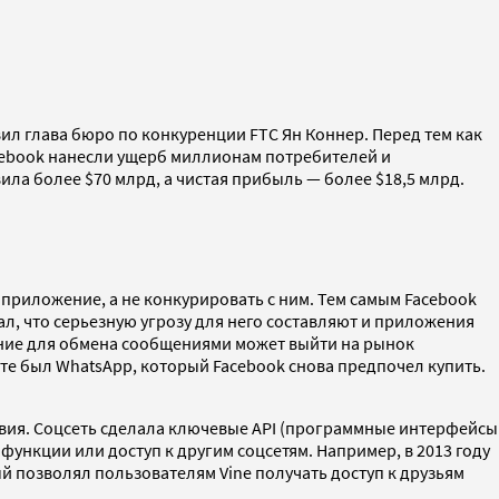
вил глава бюро по конкуренции FTC Ян Коннер. Перед тем как
acebook нанесли ущерб миллионам потребителей и
ила более $70 млрд, а чистая прибыль — более $18,5 млрд.
 приложение, а не конкурировать с ним. Тем самым Facebook
ал, что серьезную угрозу для него составляют и приложения
ение для обмена сообщениями может выйти на рынок
те был WhatsApp, который Facebook снова предпочел купить.
овия. Соцсеть сделала ключевые API (программные интерфейсы
ункции или доступ к другим соцсетям. Например, в 2013 году
ый позволял пользователям Vine получать доступ к друзьям