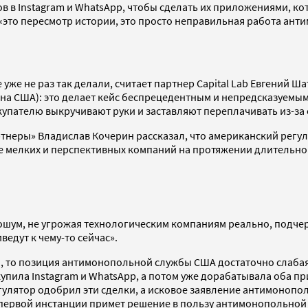
 в Instagram и WhatsApp, чтобы сделать их приложениями, ко
«это пересмотр истории, это просто неправильная работа ант
 уже не раз так делали, считает партнер Capital Lab Евгений Ша
а США): это делает кейс беспрецедентным и непредсказуемым,
упателю выкручивают руки и заставляют переплачивать из-за 
неры» Владислав Кочерин рассказал, что американский регу
е мелких и перспективных компаний на протяжении длительного 
шум, не угрожая технологическим компаниям реально, подчер
ведут к чему-то сейчас».
, то позиция антимонопольной службы США достаточно слабая
 купила Instagram и WhatsApp, а потом уже дорабатывала оба 
гулятор одобрил эти сделки, а исковое заявление антимонопо
 первой инстанции примет решение в пользу антимонопольной 