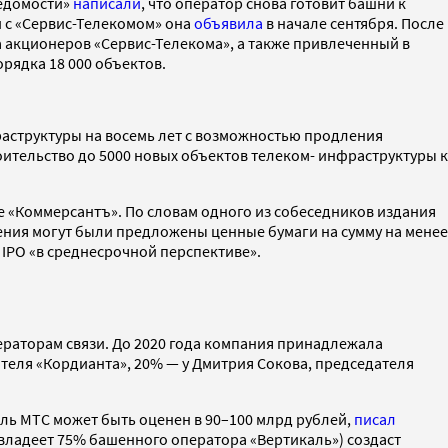
Ведомости»
написали
, что оператор снова готовит башни к
и с «Сервис-Телекомом» она
объявила
в начале сентября. После
а акционеров «Сервис-Телекома», а также привлеченный в
рядка 18 000 объектов.
аструктуры на восемь лет с возможностью продления
оительство до 5000 новых объектов телеком- инфраструктуры к
е «Коммерсантъ». По словам одного из собеседников издания
ения могут были предложены ценные бумаги на сумму на менее
 IPO «в среднесрочной перспективе».
ператорам связи. До 2020 года компания принадлежала
ателя «Кордианта», 20% — у Дмитрия Сокова, председателя
ль МТС может быть оценен в 90–100 млрд рублей,
писал
а (владеет 75% башенного оператора «Вертикаль») создаст