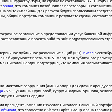
нной инфраструктуры, но сделка не состоялась. В 2016 году «
es
узнал
, что компания возобновила переговоры. О соглашени
 на сайте «Билайна». Для расчета будут использованы средств
ым, общий портфель компании в результате сделки составит по
госрочное соглашение о предоставлении услуг башенной инфр
ает реализацию проекта build-to-suit, подразумевающего стр
 первичное публичное размещение акций (IPO),
писал
в сентябр
е на биржу может превысить $1 млрд. Для публичного размещ
кома» Николай Бердин подтвердил, что компания рассматривает
енно-мачтовые сооружения (АМС) и опоры для сдачи в аренду о
да
75% — у Галины Гуриновой, супруги Вадима Гуринова, основ
супруги Николая Бердина.
рил президент компании Вячеслав Николаев. Башенный портфе
е
объявил
, что совместно с Kismet Capital Group Ивана Таврин