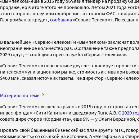
«Вымпелком» еще в 2015 году объявил тендер на продажу баше
продаже, но в итоге этого не произошло. Летом 2021 года Forb
этого стороны получили одобрение со стороны ФАС, говорится
Газпромбанке кредит,
сообщала
«Сервис-Телеком». По ее данн
В дальнейшем «Сервис-Телеком» и «Вымпелком» заключат дол
неограниченное количество раз. «Соглашение также предполаг
2029 году», — сообщила пресс-служба «Сервис-Телекома».
«Сервис-Телеком» в перспективе двух лет планирует провести
на телекоммуникационном рынке, стоимость актива при выход
$400 млн, сказал источник газеты. Гендиректор «Сервис-Теле
Материал по теме
«Сервис-Телеком» вышел на рынок в 2015 году, он строит ант
инвестфондам «Сити Капитал» и шведскому Ruric A.B.
С 2020 го
совета директоров «Кордианта», еще 5% — у Ольги Бердиной, 
Продать свой башенный бизнес сейчас планирует и МТС, гово
«Коммерсантъ» со ссылкой на источник. А «Мегафон» в октябр