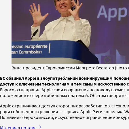
Вице-президент Еврокомиссии Маргрете Вестагер (Фото Oli
ЕС обвинил Apple в злоупотреблении доминирующим положен
доступ к ключевым технологиям и тем самым искусственно 
Евросоюз направил Apple свои возражения по поводу возмож
положением в сфере мобильных платежей. Об этом говорится
Apple ограничивает доступ сторонних разработчиков к техно
ради собственного решения — сервиса Apple Pay и кошелька W
По мнению Еврокомиссии, искусственное ограничение конкуре
Материал по теме