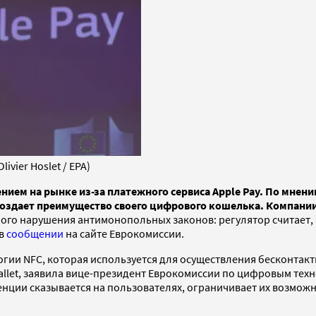
vier Hoslet / EPA)
ием на рынке из-за платежного сервиса Apple Pay. По мнен
создает преимущество своего цифрового кошелька. Компани
ного нарушения антимонопольных законов: регулятор считает
 в
сообщении
на сайте Еврокомиссии.
логии NFC, которая используется для осуществления бесконта
allet, заявила вице-президент Еврокомиссии по цифровым техн
нции сказывается на пользователях, ограничивает их возмож