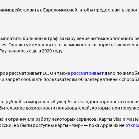
взаимодействовать с Еврокомиссией, чтобы предоставить евро
я выплатить большой штраф за нарушение антимонопольного р
imes. Однако у компании есть возможность оспорить заключения
ay началось еще в 2020 году.
рое рассматривает ЕС. Он также
рассматривает
дело по жалобе
re и запрет сообщать пользователям об альтернативных способ
н рублей за «моральный ущерб» из-за одностороннего отключен
бительские возможности пользователей, которые при покупке
ю и ограничила работу некоторых сервисов. Карты Visa и Maste
оссии, но были доступны карты «Мир» — пока Apple их не
отклю