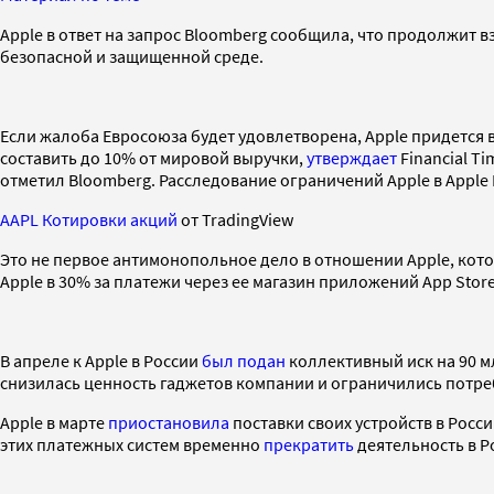
Apple в ответ на запрос Bloomberg сообщила, что продолжит 
безопасной и защищенной среде.
Если жалоба Евросоюза будет удовлетворена, Apple придетс
составить до 10% от мировой выручки,
утверждает
Financial T
отметил Bloomberg. Расследование ограничений Apple в Apple P
AAPL Котировки акций
от TradingView
Это не первое антимонопольное дело в отношении Apple, кото
Apple в 30% за платежи через ее магазин приложений App Sto
В апреле к Apple в России
был подан
коллективный иск на 90 мл
снизилась ценность гаджетов компании и ограничились потре
Apple в марте
приостановила
поставки своих устройств в Росси
этих платежных систем временно
прекратить
деятельность в Р