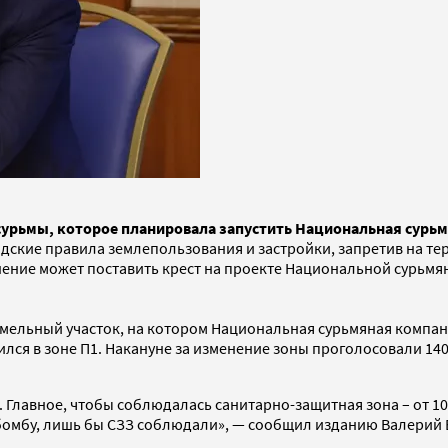
сурьмы, которое планировала запустить Национальная сур
одские правила землепользования и застройки, запретив на т
ение может поставить крест на проекте Национальной сурьмя
емельный участок, на котором Национальная сурьмяная компани
дился в зоне П1. Накануне за изменение зоны проголосовали 14
авное, чтобы соблюдалась санитарно-защитная зона – от 100 до
ю бомбу, лишь бы СЗЗ соблюдали», — сообщил изданию Валерий