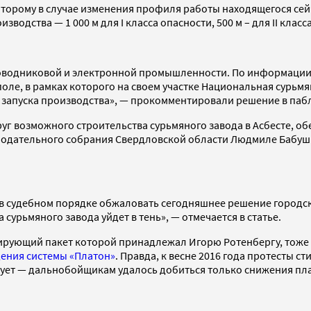
торому в случае изменения профиля работы находящегося сейч
водства — 1 000 м для I класса опасности, 500 м – для II класса
роводниковой и электронной промышленности. По информации 
ле, в рамках которого на своем участке Национальная сурьмя
 запуска производства», — прокомментировали решение в пабл
уг возможного строительства сурьмяного завода в Асбесте, о
нодательного собрания Свердловской области Людмиле Бабуш
в судебном порядке обжаловать сегодняшнее решение городск
 сурьмяного завода уйдет в тень», — отмечается в статье.
ирующий пакет которой принадлежал Игорю Ротенбергу, тоже 
дения системы «Платон»
. Правда, к весне 2016 года протесты 
вует — дальнобойщикам удалось добиться только снижения пл