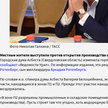
Фото Николая Галкина / ТАСС
Местные жители выступили против открытия производства 
Городская дума Асбеста (Свердловская область) изменила гор
сообщают
«Ведомости Урал». По информации издания, это реш
Ротенберг
, сын миллиардера
Аркадия Ротенберга
.
По словам и.о. спикера думы Асбеста Валерия Белошейкина, з
части, находящиеся в зонах П1 и П2. Прежде этот участок нахо
воздержались.
«В зоне П2 разрешены промышленные и складские помещения. Гл
производства). Пусть строят там что угодно, хоть водородну