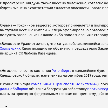
В проект решения думы также внесено положение, согласно ко
будет изменена в соответствии с классом опасности нового произ
Сурьма — токсичное вещество, которое применяется в полуп
выступали местные жители. «Теперь сформировано правовое по
получить разрешение на какие-либо поползновения в сторону
«Ведомости Урал» отмечают, что ситуацией, сложившейся вокр
Холманских
. Свою позицию он обозначил председателю Зако
пиарщик НСК Любовь Казанцева.
«Не исключено, что компания
Ротенберга
в дальнейшем будет 
Свердловской области, намеченных на сентябрь 2017 года, тема
В конце 2015 года
компания «РТ-Транспортные системы»
, блок
дальнобойщики
объявили бессрочную забастовку
против вве
платы за проезд по федеральным трассам по-прежнему дейст