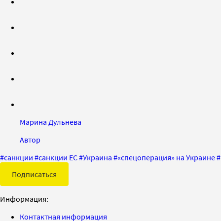
Марина Дульнева
Автор
#
санкции
#
санкции ЕС
#
Украина
#
«спецоперация» на Украине
#
Подписаться
Информация:
Контактная информация