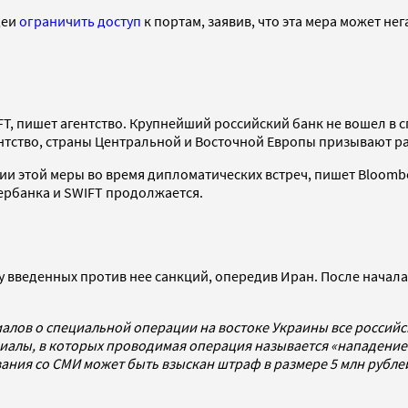
деи
ограничить доступ
к портам, заявив, что эта мера может не
T, пишет агентство. Крупнейший российский банк не вошел в
нтство, страны Центральной и Восточной Европы призывают ра
 этой меры во время дипломатических встреч, пишет Bloomber
ербанка и SWIFT продолжается.
 введенных против нее санкций, опередив Иран. После начала
алов о специальной операции на востоке Украины все россий
алы, в которых проводимая операция называется «нападением
ования со СМИ может быть взыскан штраф в размере 5 млн рубл