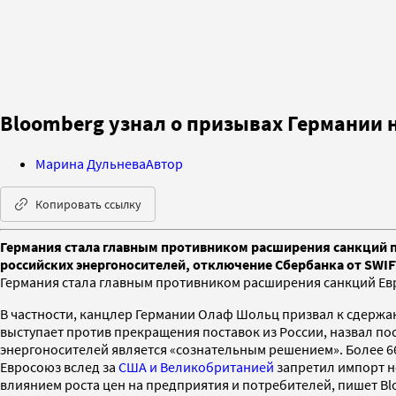
Bloomberg узнал о призывах Германии н
Марина Дульнева
Автор
Копировать ссылку
Германия стала главным противником расширения санкций п
российских энергоносителей, отключение Сбербанка от SWIF
Германия стала главным противником расширения санкций Ев
В частности, канцлер Германии Олаф Шольц призвал к сдержанн
выступает против прекращения поставок из России, назвал п
энергоносителей является «сознательным решением». Более 66%
Евросоюз вслед за
США и Великобританией
запретил импорт не
влиянием роста цен на предприятия и потребителей, пишет Bl