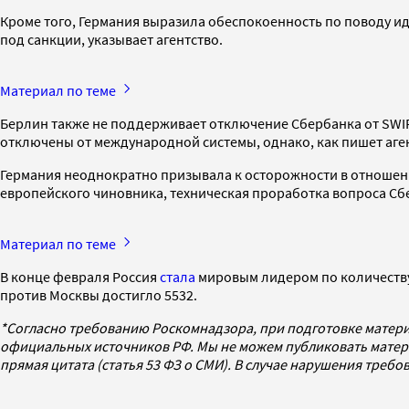
Кроме того, Германия выразила обеспокоенность по поводу и
под санкции, указывает агентство.
Материал по теме
Берлин также не поддерживает отключение Сбербанка от SWIF
отключены от международной системы, однако, как пишет аге
Германия неоднократно призывала к осторожности в отношении
европейского чиновника, техническая проработка вопроса Сб
Материал по теме
В конце февраля Россия
стала
мировым лидером по количеству
против Москвы достигло 5532.
*Согласно требованию Роскомнадзора, при подготовке матери
официальных источников РФ. Мы не можем публиковать матери
прямая цитата (статья 53 ФЗ о СМИ). В случае нарушения треб