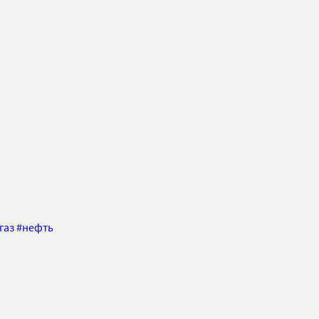
газ
#
нефть