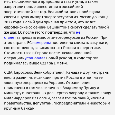
нефти, сжиженного природного газа и угля, а также
запретили новые инвестиции в российский
энергетический сектор. Великобритания пообещала
свести к нулю импорт энергоресурсов из России до конца
2022 года. Белый дом признал при этом, что не все
европейские союзники Вашингтона смогут сделать такой
же шаг. ЕС после этого подтвердил, что
не
станет
запрещать импорт энергоресурсов из России. При
этом страны ЕС
намерены
постепенно снижать закупки и,
соответственно, зависимость от России в энергетике.
Стоимость газа в Европе после начала «военной
операции»
установила
новый рекорд, в ходе торгов
поднималась выше €227 за 1 Мвт•ч.
США, Евросоюз, Великобритания, Канада и другие страны
ввели различные санкции против России в ответ на ее
«военную операцию» на Украине. Ограничения
применены в том числе лично к Владимиру Путину и
министру иностранных дел Сергею Лаврову, а также к ряду
миллиардеров из России, главам госкомпаний, членам
правительства, депутатам, госпредприятиям и некоторым
крупным банкам.