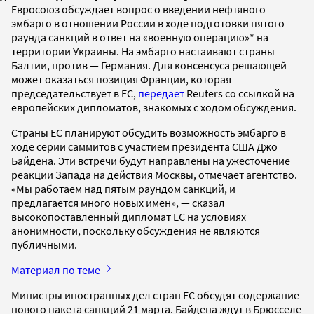
Евросоюз обсуждает вопрос о введении нефтяного
эмбарго в отношении России в ходе подготовки пятого
раунда санкций в ответ на «военную операцию»* на
территории Украины. На эмбарго настаивают страны
Балтии, против — Германия. Для консенсуса решающей
может оказаться позиция Франции, которая
председательствует в ЕС,
передает
Reuters со ссылкой на
европейских дипломатов, знакомых с ходом обсуждения.
Страны ЕС планируют обсудить возможность эмбарго в
ходе серии саммитов с участием президента США Джо
Байдена. Эти встречи будут направлены на ужесточение
реакции Запада на действия Москвы, отмечает агентство.
«Мы работаем над пятым раундом санкций, и
предлагается много новых имен», — сказал
высокопоставленный дипломат ЕС на условиях
анонимности, поскольку обсуждения не являются
публичными.
Материал по теме
Министры иностранных дел стран ЕС обсудят содержание
нового пакета санкций 21 марта. Байдена ждут в Брюсселе