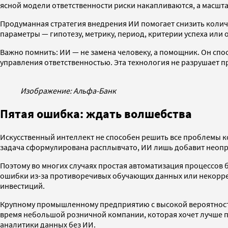
ясной модели ответственности риски накапливаются, а масшт
Продуманная стратегия внедрения ИИ помогает снизить колич
параметры — гипотезу, метрику, период, критерии успеха или о
Важно помнить: ИИ — не замена человеку, а помощник. Он спо
управления ответственностью. Эта технология не разрушает п
Изображение: Альфа-Банк
Пятая ошибка: ждать волшебства
Искусственный интеллект не способен решить все проблемы ко
задача сформулирована расплывчато, ИИ лишь добавит неоп
Поэтому во многих случаях простая автоматизация процессо
ошибки из-за противоречивых обучающих данных или некоррект
инвестиций.
Крупному промышленному предприятию с высокой вероятность
время небольшой розничной компании, которая хочет лучше 
аналитики данных без ИИ.