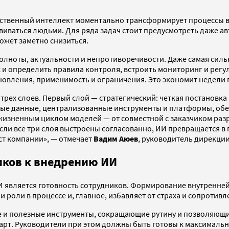
сственный интеллект моментально трансформирует процессы в 
виваться людьми. Для ряда задач стоит предусмотреть даже а
ожет заметно снизиться.
олноты, актуальности и непротиворечивости. Даже самая силь
 и определить правила контроля, встроить мониторинг и рег
овления, применимость и ограничения. Это экономит недели п
трех слоев. Первый слой — стратегический: четкая постановка
нные данные, централизованные инструменты и платформы, об
изненным циклом моделей — от совместной с заказчиком разр
 Если все три слоя выстроены согласованно, ИИ превращаетс
т компании», — отмечает
Вадим Аюев
, руководитель дирекци
иков к внедрению ИИ
вляется готовность сотрудников. Формирование внутренней к
роли в процессе и, главное, избавляет от страха и сопротивл
е и полезные инструменты, сокращающие рутину и позволяющи
т. Руководители при этом должны быть готовы к максимально