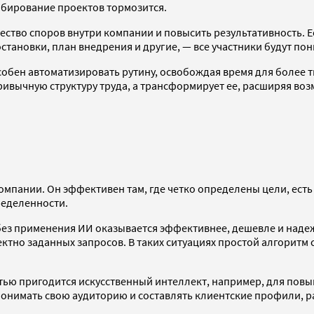
абирование проектов тормозится.
ество споров внутри компании и повысить результативность. 
становки, план внедрения и другие, — все участники будут пон
собен автоматизировать рутину, освобождая время для более 
ривычную структуру труда, а трансформирует ее, расширяя во
мпании. Он эффективен там, где четко определены цели, есть
ределенности.
в без применения ИИ оказывается эффективнее, дешевле и на
но заданных запросов. В таких ситуациях простой алгоритм с
ю пригодится искусственный интеллект, например, для повыш
понимать свою аудиторию и составлять клиентские профили, 