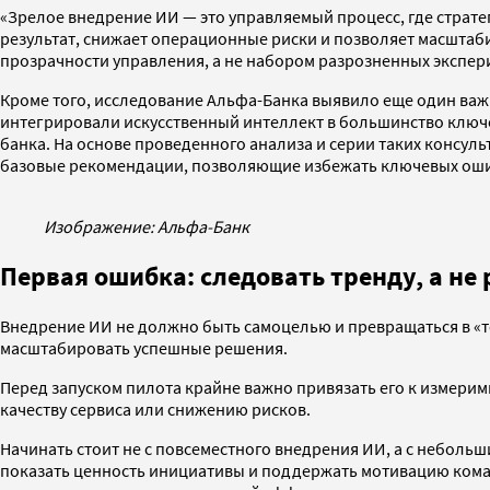
«Зрелое внедрение ИИ — это управляемый процесс, где стратег
результат, снижает операционные риски и позволяет масшта
прозрачности управления, а не набором разрозненных экспе
Кроме того, исследование Альфа-Банка выявило еще один важ
интегрировали искусственный интеллект в большинство ключ
банка. На основе проведенного анализа и серии таких консул
базовые рекомендации, позволяющие избежать ключевых ош
Изображение: Альфа-Банк
Первая ошибка: следовать тренду, а н
Внедрение ИИ не должно быть самоцелью и превращаться в «т
масштабировать успешные решения.
Перед запуском пилота крайне важно привязать его к измерим
качеству сервиса или снижению рисков.
Начинать стоит не с повсеместного внедрения ИИ, а с неболь
показать ценность инициативы и поддержать мотивацию команд