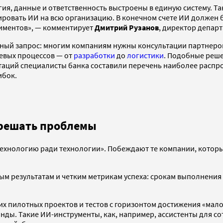
ия, данные и ответственность выстроены в единую систему. Та
бировать ИИ на всю организацию. В конечном счете ИИ долже
риментов», — комментирует
Дмитрий Рузанов
, директор депар
ный запрос: многим компаниям нужны консультации партнеров
евых процессов — от
разработки
до
логистики
. Подобные реш
ьтаций специалисты банка составили перечень наиболее распро
ибок.
е решать проблемы
ехнологию ради технологии». Побеждают те компании, которы
ым результатам и четким метрикам успеха: срокам выполнения 
ших пилотных проектов и тестов с горизонтом достижения «мал
ы. Такие ИИ-инструменты, как, например, ассистенты для сот