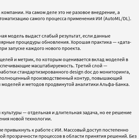
компании. На самом деле это не разовое внедрение, а
втоматизацию самого процесса применения ИИ (AutoML/DL).
ная модель выдаст слабый результат, если данные
улярные процедуры обновления. Хорошая практика — «дата-
ри запуске каждого нового проекта.
 целей и метрик, по которым оценивается вклад моделей в
еспечивающие масштабируемость. Третий слой —
аботки стандартизированного design doc до мониторинга,
я в полноценный производственный контур, повышающий
и моделей и методов продвинутой аналитики Альфа-Банка.
ультуры — отдельная и длительная задача, но ее решение
ения новой технологии.
е привыкнуть к работе с ИИ. Массовый доступ постепенно
й прозрачности процессов в области принятия решений. Без