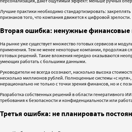
персонализация, дают ощутимый эффект: меньше ручных опер
Лучшие практики необходимо стандартизировать: закреплять
признаков того, что компания движется к цифровой зрелости.
Вторая ошибка: ненужные финансовые
На рынке уже существует множество готовых сервисов и моду
применения. Тем не менее некоторые компании, продолжая сл
готовых решений. Такие вложения нередко оказываются неоп
умеющих работать с большими данными.
Руководители не всегда осознают, насколько высока стоимос
несколько миллионов рублей. Полноценные системы «с нуля»,
нерационально не только с точки зрения финансов, но и с по
Разработка собственных решений в области генеративного 
требования к безопасности и конфиденциальности или работа
Третья ошибка: не планировать постоя