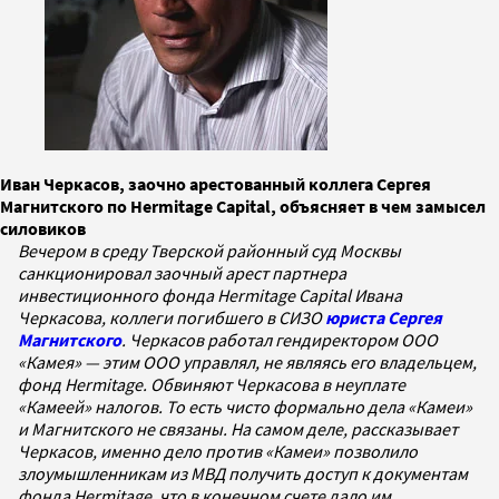
Иван Черкасов, заочно арестованный коллега Сергея
Магнитского по Hermitage Capital, объясняет в чем замысел
силовиков
Вечером в среду Тверской районный суд Москвы
санкционировал заочный арест партнера
инвестиционного фонда Hermitage Capital Ивана
Черкасова, коллеги погибшего в СИЗО
юриста Сергея
Магнитского
. Черкасов работал гендиректором ООО
«Камея» — этим ООО
управлял, не являясь его владельцем,
фонд Hermitage. Обвиняют Черкасова в неуплате
«Камеей» налогов. То есть чисто формально дела «Камеи»
и Магнитского не связаны. На самом деле, рассказывает
Черкасов, именно дело против «Камеи» позволило
злоумышленникам из МВД получить доступ к документам
фонда Hermitage, что в конечном счете дало им