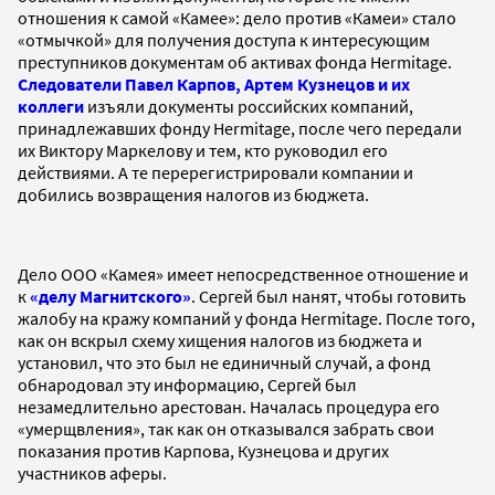
отношения к самой «Камее»: дело против «Камеи» стало
«отмычкой» для получения доступа к интересующим
преступников документам об активах фонда Hermitage.
Следователи Павел Карпов, Артем Кузнецов и их
коллеги
изъяли документы российских компаний,
принадлежавших фонду Hermitage, после чего передали
их Виктору Маркелову и тем, кто руководил его
действиями. А те перерегистрировали компании и
добились возвращения налогов из бюджета.
Дело ООО «Камея» имеет непосредственное отношение и
к
«делу Магнитского»
. Сергей был нанят, чтобы готовить
жалобу на кражу компаний у фонда Hermitage. После того,
как он вскрыл схему хищения налогов из бюджета и
установил, что это был не единичный случай, а фонд
обнародовал эту информацию, Сергей был
незамедлительно арестован. Началась процедура его
«умерщвления», так как он отказывался забрать свои
показания против Карпова, Кузнецова и других
участников аферы.