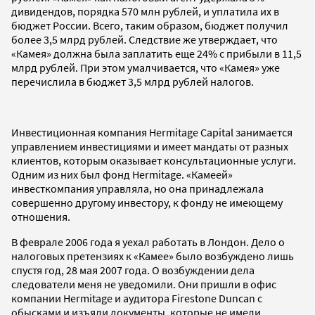
дивидендов, порядка 570 млн рублей, и уплатила их в
бюджет России. Всего, таким образом, бюджет получил
более 3,5 млрд рублей. Следствие же утверждает, что
«Камея» должна была заплатить еще 24% с прибыли в 11,5
млрд рублей. При этом умалчивается, что «Камея» уже
перечислила в бюджет 3,5 млрд рублей налогов.
Инвестиционная компания Hermitage Capital занимается
управлением инвестициями и имеет мандаты от разных
клиентов, которым оказывает консультационные услуги.
Одним из них был фонд Hermitage. «Камеей»
инвесткомпания управляла, но она принадлежала
совершенно другому инвестору, к фонду не имеющему
отношения.
В феврале 2006 года я уехал работать в Лондон. Дело о
налоговых претензиях к «Камее» было возбуждено лишь
спустя год, 28 мая 2007 года. О возбуждении дела
следователи меня не уведомили. Они пришли в офис
компании Hermitage и аудитора Firestone Duncan с
обысками и изъяли документы, которые не имели