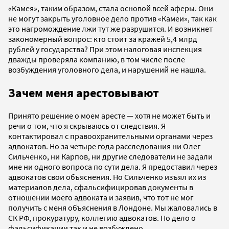
«Камея», таким образом, стала основой всей аферы. Они
не могут закрыть уголовное дело против «Камеи», так как
это нагромождение лжи тут же разрушится. И возникнет
закономерный вопрос: кто стоит за кражей 5,4 млрд
рублей у государства? При этом налоговая инспекция
дважды проверяла компанию, в том числе после
возбуждения уголовного дела, и нарушений не нашла.
Зачем меня арестовывают
Принято решение о моем аресте — хотя не может быть и
речи о том, что я скрываюсь от следствия. Я
контактировал с правоохранительными органами через
адвокатов. Но за четыре года расследования ни Олег
Сильченко, ни Карпов, ни другие следователи не задали
мне ни одного вопроса по сути дела. Я предоставил через
адвокатов свои объяснения. Но Сильченко изъял их из
материалов дела, сфальсифицировав документы в
отношении моего адвоката и заявив, что тот не мог
получить с меня объяснения в Лондоне. Мы жаловались в
СК РФ, прокуратуру, коллегию адвокатов. Но дело о
фальсификации так и не возбуждено.