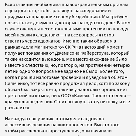
Вся эта акция необходима правоохранительным органам
еще и для того, чтобы растянуть расследование и
придумать оправдание своему бездействию. Мы требуем
показать все документы, которые находятся в деле. В этом
случае окажутся несостоятельными претензии по поводу
моей неявки к следствию — на все вопросы я готов
ответить через адвокатов. Именно таким образом в
рамках «дела Магнитского» СК РФ в настоящий момент
получает показания от Джемисона Файерстоуна, который
также находится в Лондоне. Мое местонахождение было
известно следствию, но, повторю, на протяжении четырех
лет ни одного вопроса мне задано не было. Более того,
когда прошли налоговые проверки и я уведомил об этом
Сильченко, тот все равно продолжил дело, хотя по закону
обязан был закрыть его, так как у налоговых органов нет
претензий ни ко мне, ни к ООО «Камея». Просто это дело —
краеугольное для них. Стоит потянуть за эту ниточку, и все
развалится.
На каждую нашу акцию в этом деле следовала
агрессивная реакция наших оппонентов. Вместо того
чтобы расследовать преступления, они начинали