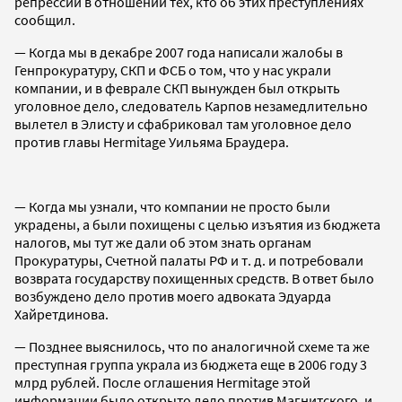
репрессии в отношении тех, кто об этих преступлениях
сообщил.
— Когда мы в декабре 2007 года написали жалобы в
Генпрокуратуру, СКП и ФСБ о том, что у нас украли
компании, и в феврале СКП вынужден был открыть
уголовное дело, следователь Карпов незамедлительно
вылетел в Элисту и сфабриковал там уголовное дело
против главы Hermitage Уильяма Браудера.
— Когда мы узнали, что компании не просто были
украдены, а были похищены с целью изъятия из бюджета
налогов, мы тут же дали об этом знать органам
Прокуратуры, Счетной палаты РФ и т. д. и потребовали
возврата государству похищенных средств. В ответ было
возбуждено дело против моего адвоката Эдуарда
Хайретдинова.
— Позднее выяснилось, что по аналогичной схеме та же
преступная группа украла из бюджета еще в 2006 году 3
млрд рублей. После оглашения Hermitage этой
информации было открыто дело против Магнитского, и