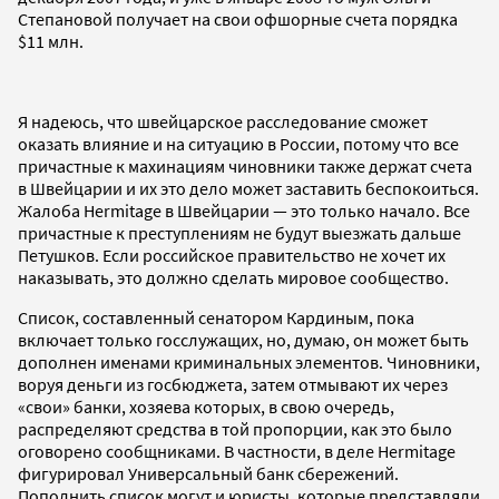
Степановой получает на свои офшорные счета порядка
$11 млн.
Я надеюсь, что швейцарское расследование сможет
оказать влияние и на ситуацию в России, потому что все
причастные к махинациям чиновники также держат счета
в Швейцарии и их это дело может заставить беспокоиться.
Жалоба Hermitage в Швейцарии — это только начало. Все
причастные к преступлениям не будут выезжать дальше
Петушков. Если российское правительство не хочет их
наказывать, это должно сделать мировое сообщество.
Список, составленный сенатором Кардиным, пока
включает только госслужащих, но, думаю, он может быть
дополнен именами криминальных элементов. Чиновники,
воруя деньги из госбюджета, затем отмывают их через
«свои» банки, хозяева которых, в свою очередь,
распределяют средства в той пропорции, как это было
оговорено сообщниками. В частности, в деле Hermitage
фигурировал Универсальный банк сбережений.
Пополнить список могут и юристы, которые представляли