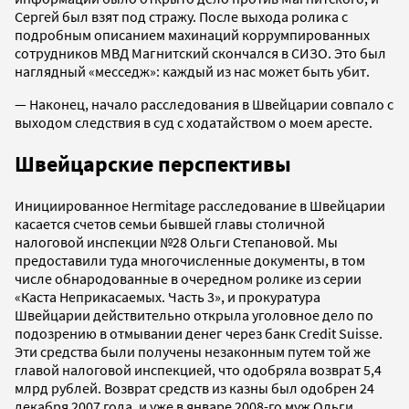
Сергей был взят под стражу. После выхода ролика с
подробным описанием махинаций коррумпированных
сотрудников МВД Магнитский скончался в СИЗО. Это был
наглядный «месседж»: каждый из нас может быть убит.
— Наконец, начало расследования в Швейцарии совпало с
выходом следствия в суд с ходатайством о моем аресте.
Швейцарские перспективы
Инициированное Hermitage расследование в Швейцарии
касается счетов семьи бывшей главы столичной
налоговой инспекции №28 Ольги Степановой. Мы
предоставили туда многочисленные документы, в том
числе обнародованные в очередном ролике из серии
«Каста Неприкасаемых. Часть 3», и прокуратура
Швейцарии действительно открыла уголовное дело по
подозрению в отмывании денег через банк Credit Suisse.
Эти средства были получены незаконным путем той же
главой налоговой инспекцией, что одобряла возврат 5,4
млрд рублей. Возврат средств из казны был одобрен 24
декабря 2007 года, и уже в январе 2008-го муж Ольги