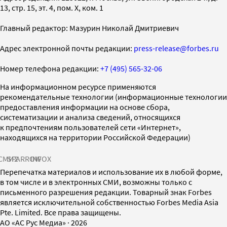
13, стр. 15, эт. 4, пом. X, ком. 1
Главный редактор: Мазурин Николай Дмитриевич
Адрес электронной почты редакции:
press-release@forbes.ru
Номер телефона редакции:
+7 (495) 565-32-06
На информационном ресурсе применяются
рекомендательные технологии (информационные технологии
предоставления информации на основе сбора,
систематизации и анализа сведений, относящихся
к предпочтениям пользователей сети «Интернет»,
находящихся на территории Российской Федерации)
СМИ2
SPARROW
INFOX
Перепечатка материалов и использование их в любой форме,
в том числе и в электронных СМИ, возможны только с
письменного разрешения редакции. Товарный знак Forbes
является исключительной собственностью Forbes Media Asia
Pte. Limited. Все права защищены.
AO «АС Рус Медиа»
·
2026