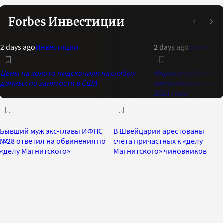
Forbes Инвестиции
2 days ago
Инвестиции
2 days ago
Инвестиц
Цены на золото подскочили на слабых
Индикатор Bank of 
данных по занятости в США
максимальный опти
2021 года
Бывший муж экс-главы ИФНС
В Швейцарии арестованы
№28 ответил на обвинения по
счета причастных к «делу
«делу Магнитского»
Магнитского» чиновников