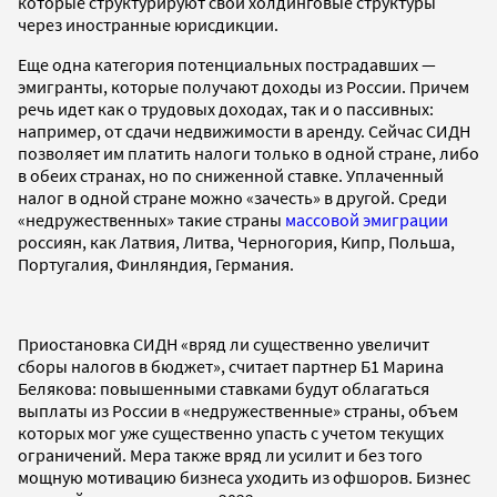
которые структурируют свои холдинговые структуры
через иностранные юрисдикции.
Еще одна категория потенциальных пострадавших —
эмигранты, которые получают доходы из России. Причем
речь идет как о трудовых доходах, так и о пассивных:
например, от сдачи недвижимости в аренду. Сейчас СИДН
позволяет им платить налоги только в одной стране, либо
в обеих странах, но по сниженной ставке. Уплаченный
налог в одной стране можно «зачесть» в другой. Среди
«недружественных» такие страны
массовой эмиграции
россиян, как Латвия, Литва, Черногория, Кипр, Польша,
Португалия, Финляндия, Германия.
Приостановка СИДН «вряд ли существенно увеличит
сборы налогов в бюджет», считает партнер Б1 Марина
Белякова: повышенными ставками будут облагаться
выплаты из России в «недружественные» страны, объем
которых мог уже существенно упасть с учетом текущих
ограничений. Мера также вряд ли усилит и без того
мощную мотивацию бизнеса уходить из офшоров. Бизнес