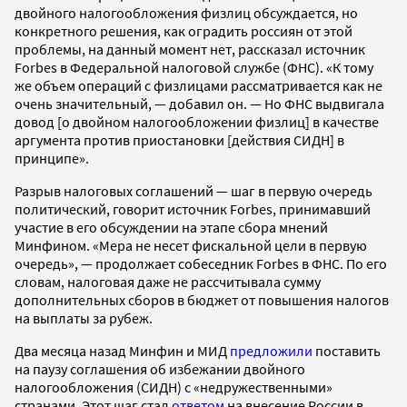
двойного налогообложения физлиц обсуждается, но
конкретного решения, как оградить россиян от этой
проблемы, на данный момент нет, рассказал источник
Forbes в Федеральной налоговой службе (ФНС). «К тому
же объем операций с физлицами рассматривается как не
очень значительный, — добавил он. — Но ФНС выдвигала
довод [о двойном налогообложении физлиц] в качестве
аргумента против приостановки [действия СИДН] в
принципе».
Разрыв налоговых соглашений — шаг в первую очередь
политический, говорит источник Forbes, принимавший
участие в его обсуждении на этапе сбора мнений
Минфином. «Мера не несет фискальной цели в первую
очередь», — продолжает собеседник Forbes в ФНС. По его
словам, налоговая даже не рассчитывала сумму
дополнительных сборов в бюджет от повышения налогов
на выплаты за рубеж.
Два месяца назад Минфин и МИД
предложили
поставить
на паузу соглашения об избежании двойного
налогообложения (СИДН) с «недружественными»
странами. Этот шаг стал
ответом
на внесение России в