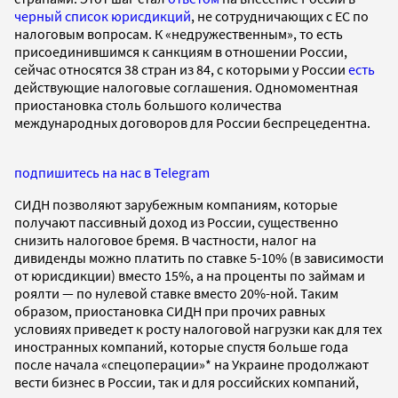
черный список юрисдикций
, не сотрудничающих с ЕС по
налоговым вопросам. К «недружественным», то есть
присоединившимся к санкциям в отношении России,
сейчас относятся 38 стран из 84, с которыми у России
есть
действующие налоговые соглашения. Одномоментная
приостановка столь большого количества
международных договоров для России беспрецедентна.
подпишитесь на нас в Telegram
СИДН позволяют зарубежным компаниям, которые
получают пассивный доход из России, существенно
снизить налоговое бремя. В частности, налог на
дивиденды можно платить по ставке 5-10% (в зависимости
от юрисдикции) вместо 15%, а на проценты по займам и
роялти — по нулевой ставке вместо 20%-ной. Таким
образом, приостановка СИДН при прочих равных
условиях приведет к росту налоговой нагрузки как для тех
иностранных компаний, которые спустя больше года
после начала «спецоперации»* на Украине продолжают
вести бизнес в России, так и для российских компаний,