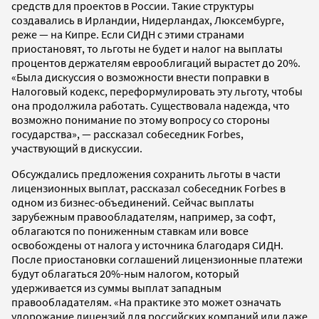
средств для проектов в России. Такие структуры
создавались в Ирландии, Нидерландах, Люксембурге,
реже — на Кипре. Если СИДН с этими странами
приостановят, то льготы не будет и налог на выплаты
процентов держателям еврооблигаций вырастет до 20%.
«Была дискуссия о возможности внести поправки в
Налоговый кодекс, переформулировать эту льготу, чтобы
она продолжила работать. Существовала надежда, что
возможно понимание по этому вопросу со стороны
государства», — рассказал собеседник Forbes,
участвующий в дискуссии.
Обсуждались предложения сохранить льготы в части
лицензионных выплат, рассказал собеседник Forbes в
одном из бизнес-объединений. Сейчас выплаты
зарубежным правообладателям, например, за софт,
облагаются по пониженным ставкам или вовсе
освобождены от налога у источника благодаря СИДН.
После приостановки соглашений лицензионные платежи
будут облагаться 20%-ным налогом, который
удерживается из суммы выплат западным
правообладателям. «На практике это может означать
удорожание лицензий для российских компаний или даже