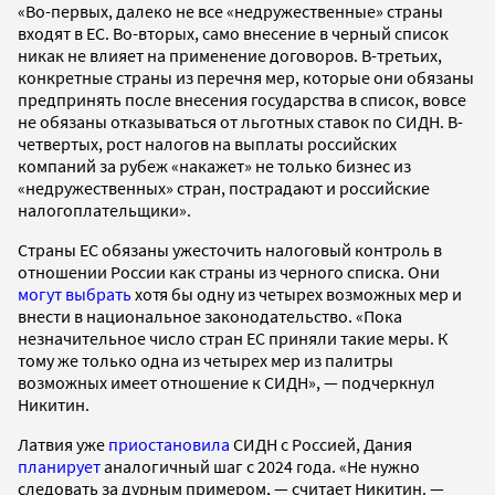
«Во-первых, далеко не все «недружественные» страны
входят в ЕС. Во-вторых, само внесение в черный список
никак не влияет на применение договоров. В-третьих,
конкретные страны из перечня мер, которые они обязаны
предпринять после внесения государства в список, вовсе
не обязаны отказываться от льготных ставок по СИДН. В-
четвертых, рост налогов на выплаты российских
компаний за рубеж «накажет» не только бизнес из
«недружественных» стран, пострадают и российские
налогоплательщики».
Страны ЕС обязаны ужесточить налоговый контроль в
отношении России как страны из черного списка. Они
могут выбрать
хотя бы одну из четырех возможных мер и
внести в национальное законодательство. «Пока
незначительное число стран ЕС приняли такие меры. К
тому же только одна из четырех мер из палитры
возможных имеет отношение к СИДН», — подчеркнул
Никитин.
Латвия уже
приостановила
СИДН с Россией, Дания
планирует
аналогичный шаг с 2024 года. «Не нужно
следовать за дурным примером, — считает Никитин. —