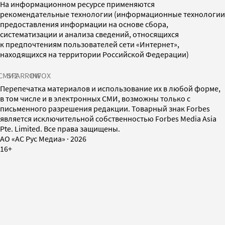
На информационном ресурсе применяются
рекомендательные технологии (информационные технологии
предоставления информации на основе сбора,
систематизации и анализа сведений, относящихся
к предпочтениям пользователей сети «Интернет»,
находящихся на территории Российской Федерации)
СМИ2
SPARROW
INFOX
Перепечатка материалов и использование их в любой форме,
в том числе и в электронных СМИ, возможны только с
письменного разрешения редакции. Товарный знак Forbes
является исключительной собственностью Forbes Media Asia
Pte. Limited. Все права защищены.
AO «АС Рус Медиа»
·
2026
16+