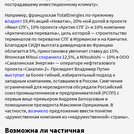
пострадавшему инвестиционному климату».
Например, французская TotalEnergies по-прежнему
владеет
19,4% акций «Новатэк», 20%-ной долей в проекте
«Ямал СПГ», 10% проекта «Арктик СПГ 2» и 10% компании
«Арктическая перевалка», цель которой — строительство
терминалов по перевалке СПГ в Мурманске и на Камчатке.
Благодаря СИДН выплата дивидендов во Францию
облагается 5%, приостановка увеличит ставку до 15%.
Японская Mitsui
сохранила
12,5%, а Mitsubishi — 10% в ООО
«Сахалинская Энергия» — операторе нефтегазового
проекта «Сахалин-2». Президент Владимир Путин
выступал
за более гибкий, избирательный подход к
западным компаниям, оставшимся в России. Смягчения
ограничений для нерезидентов обсуждали Российский
союз промышленников и предпринимателей (РСПП) с
первым вице-премьером Андреем Белоусовым и
помощником президента Максимом Орешкиным. В
частности,
возникло
предложение ввести понятие
«дружественная компания из «недружественной» страны».
Возможна ли частичная