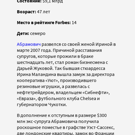
Состояние:
$9,1 млрд
Возраст:
47 лет
Место в рейтинге Forbes:
14
Дети:
cемеро
Абрамович
развелся со своей женой Ириной в
марте 2007 года. Причиной расставания
супругов, которые прожили в браке
шестнадцать лет, стал роман бизнесмена с
Дарьей Жуковой. Так бывшая стюардесса
Ирина Маландина вышла замуж за директора
кооператива «Уют», производившего
резиновые игрушки, а развелась с
нефтетрейдером, владельцем «Сибнефти»,
«Евраза», футбольного клуба Chelsea и
губернатором Чукотки.
В дополнение к отступным в размере $300
млн экс-супруга Абрамовича получила
роскошное поместье в графстве Уэст-Сассекс,
две лондонские квартиры, замок во Франции