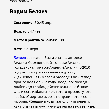
РИА Новости
Вадим Беляев
Состояние:
$ 0,45 млрд
Возраст:
47 лет
Место в рейтинге Forbes:
190
Дети:
четверо
Беляев
разведен. Был женат на актрисе
Амалии Мордвиновой – она же Амалия
Гольданская, она же Амалия&Амалия. В 2010
году актриса рассказывала журналу
«Единственная» о своем разводе так: «Развод
произошел больше года назад, все позади.
Любви «до гроба» действительно не бывает.
Она и есть избавление от этого пресловутого
гроба. «Смертию смерть поправ» – это и есть
любовь. Женщины хотят заполучить рецепт,
как привязать мужчину и детей на веки вечные.