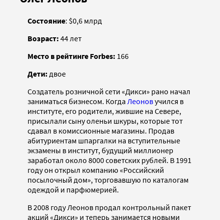
Состояние
: $0,6 млрд
Возраст:
44 лет
Место в рейтинге Forbes:
166
Дети:
двое
Создатель розничной сети «Дикси» рано начал
заниматься бизнесом. Когда
Леонов
учился в
институте, его родители, жившие на Севере,
присылали сыну оленьи шкуры, которые тот
сдавал в комиссионные магазины. Продав
абитуриентам шпаргалки на вступительные
экзамены в институт, будущий миллионер
заработал около 8000 советских рублей. В 1991
году он открыл компанию «Российский
посылочный дом», торговавшую по каталогам
одеждой и парфюмерией.
В 2008 году Леонов продал контрольный пакет
акций «Дикси» и теперь занимается новыми