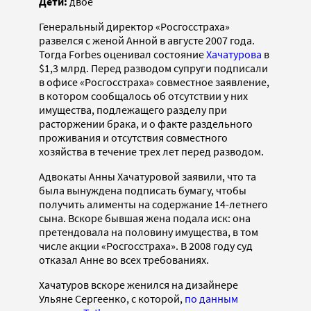
Дети:
двое
Генеральный директор «Росгосстраха»
развелся с женой Анной в августе 2007 года.
Тогда Forbes оценивал состояние
Хачатурова
в
$1,3 млрд. Перед разводом супруги подписали
в офисе «Росгосстраха» совместное заявление,
в котором сообщалось об отсутствии у них
имущества, подлежащего разделу при
расторжении брака, и о факте раздельного
проживания и отсутствия совместного
хозяйства в течение трех лет перед разводом.
Адвокаты Анны Хачатуровой заявили, что та
была вынуждена подписать бумагу, чтобы
получить алименты на содержание 14-летнего
сына. Вскоре бывшая жена подала иск: она
претендовала на половину имущества, в том
числе акции «Росгосстраха». В 2008 году суд
отказал Анне во всех требованиях.
Хачатуров вскоре женился на дизайнере
Ульяне Сергеенко, с которой,
по данным