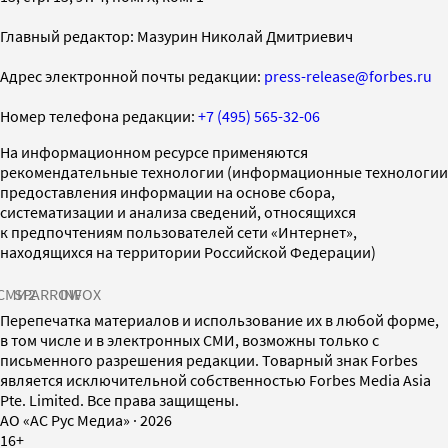
Главный редактор: Мазурин Николай Дмитриевич
Адрес электронной почты редакции:
press-release@forbes.ru
Номер телефона редакции:
+7 (495) 565-32-06
На информационном ресурсе применяются
рекомендательные технологии (информационные технологии
предоставления информации на основе сбора,
систематизации и анализа сведений, относящихся
к предпочтениям пользователей сети «Интернет»,
находящихся на территории Российской Федерации)
СМИ2
SPARROW
INFOX
Перепечатка материалов и использование их в любой форме,
в том числе и в электронных СМИ, возможны только с
письменного разрешения редакции. Товарный знак Forbes
является исключительной собственностью Forbes Media Asia
Pte. Limited. Все права защищены.
AO «АС Рус Медиа»
·
2026
16+