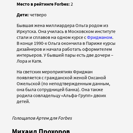
Место в рейтинге Forbes:
2
Дети:
четверо
Бывшая жена миллиардера Ольга родом из
Иркутска. Она училась в Московском институте
стали и сплавов на одном курсе с
Фридманом
.
В конце 1990-х Ольга окончила в Париже курсы
дизайнеров и начала работать оформителем
интерьеров. У бывшей пары есть две дочери –
Лора и Катя.
На светских мероприятиях Фридман
появляется с гражданской женой Оксаной
Ожельской (по неподтвержденным данным,
она была сотрудницей банка). Она также
родила совладельцу «Альфа-Групп» двоих
детей.
Голощапов Артем для Forbes
Михаил Прохоров