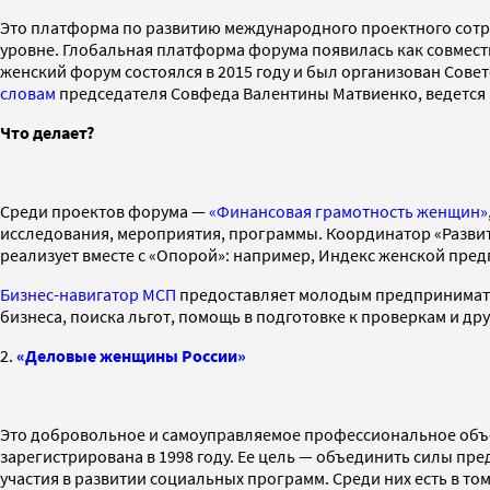
Это платформа по развитию международного проектного сотру
уровне. Глобальная платформа форума появилась как совмес
женский форум состоялся в 2015 году и был организован Сове
словам
председателя Совфеда Валентины Матвиенко, ведется 
Что делает?
Среди проектов форума —
«Финансовая грамотность женщин»
исследования, мероприятия, программы. Координатор «Разви
реализует вместе с «Опорой»: например, Индекс женской пр
Бизнес-навигатор МСП
предоставляет молодым предпринимате
бизнеса, поиска льгот, помощь в подготовке к проверкам и др
2.
«Деловые женщины России»
Это добровольное и самоуправляемое профессиональное объе
зарегистрирована в 1998 году. Ее цель — объединить силы п
участия в развитии социальных программ. Среди них есть в т