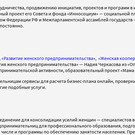
дничества, продвижению инициатив, проектов и программ в и
тный проект его Совета и фонда «Инносоциум» — социальной 
том Федерации РФ и Межпарламентской ассамблей государств — 
постоянно.
,
«Развитие женского предпринимательства
»,
«Женская коопер
тия женского предпринимательства» — Надия Черкасова из «О
едпринимательской активности, образовательный проект «Мам
льницам сервисы для расчета бизнес-плана онлайн, проверки
угие подобные услуги.
динение для консолидации усилий женщин — специалистов в о
редпринимательниц для профессионального образования, подг
ом числе и программы по обеспечению занятости населения. Пр