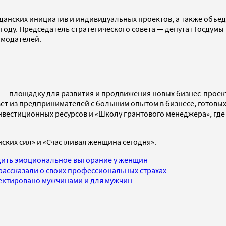
анских инициатив и индивидуальных проектов, а также объед
 году. Председатель стратегического совета — депутат Госдум
амодателей.
— площадку для развития и продвижения новых бизнес-проект
овет из предпринимателей с большим опытом в бизнесе, готов
нвестиционных ресурсов и «Школу грантового менеджера», где
ких сил» и «Счастливая женщина сегодня».
едить эмоциональное выгорание у женщин
рассказали о своих профессиональных страхах
оектировано мужчинами и для мужчин