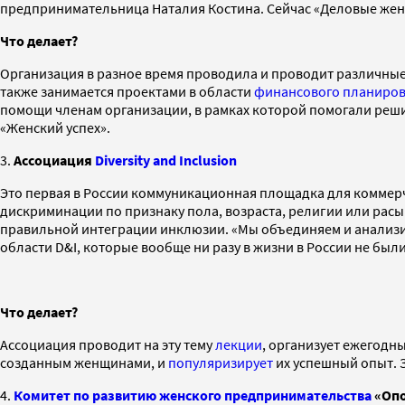
предпринимательница Наталия Костина. Сейчас «Деловые женщ
Что делает?
Организация в разное время проводила и проводит различны
также занимается проектами в области
финансового планиров
помощи членам организации, в рамках которой помогали реш
«Женский успех».
3.
Ассоциация
Diversity and Inclusion
Это первая в России коммуникационная площадка для коммер
дискриминации по признаку пола, возраста, религии или рас
правильной интеграции инклюзии. «Мы объединяем и анализи
области D&I, которые вообще ни разу в жизни в России не был
Что делает?
Ассоциация проводит на эту тему
лекции
, организует ежегодн
созданным женщинами, и
популяризирует
их успешный опыт. З
4.
Комитет по развитию женского предпринимательства
«Опо