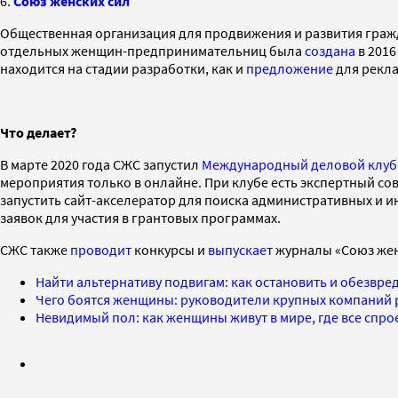
6.
Союз женских сил
Общественная организация для продвижения и развития гражд
отдельных женщин-предпринимательниц была
создана
в 2016
находится на стадии разработки, как и
предложение
для рекл
Что делает?
В марте 2020 года СЖС запустил
Международный деловой клуб
мероприятия только в онлайне. При клубе есть экспертный с
запустить сайт-акселератор для поиска административных и и
заявок для участия в грантовых программах.
СЖС также
проводит
конкурсы и
выпускает
журналы «Союз женс
Найти альтернативу подвигам: как остановить и обезвр
Чего боятся женщины: руководители крупных компаний 
Невидимый пол: как женщины живут в мире, где все спр