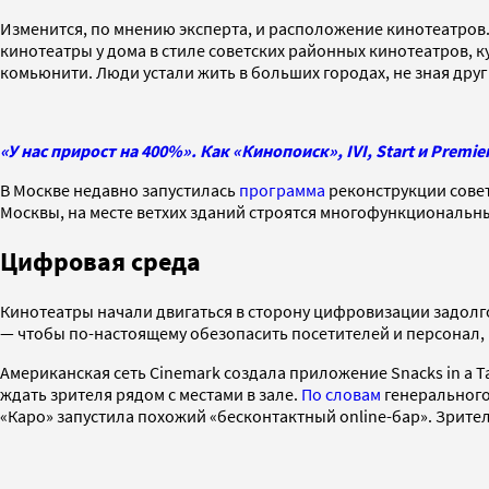
Изменится, по мнению эксперта, и расположение кинотеатров.
кинотеатры у дома в стиле советских районных кинотеатров, ку
комьюнити. Люди устали жить в больших городах, не зная друг
«У нас прирост на 400%». Как «Кинопоиск», IVI, Start и Prem
В Москве недавно запустилась
программа
реконструкции совет
Москвы, на месте ветхих зданий строятся многофункциональные
Цифровая среда
Кинотеатры начали двигаться в сторону цифровизации задолго
— чтобы по-настоящему обезопасить посетителей и персонал,
Американская сеть Cinemark создала приложение Snacks in a Ta
ждать зрителя рядом с местами в зале.
По словам
генерального
«Каро» запустила похожий «бесконтактный online-бар». Зрители