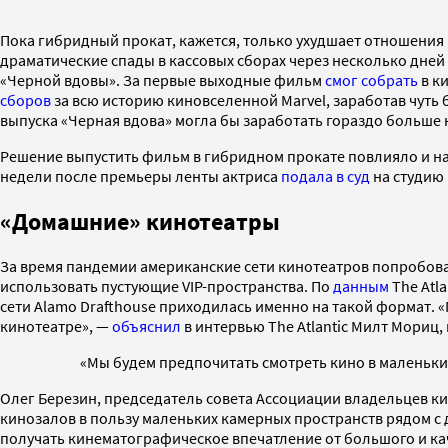
Пока гибридный прокат, кажется, только ухудшает отношения
драматические спады в кассовых сборах через несколько дней
«Черной вдовы». За первые выходные фильм
смог собрать
в ки
сборов
за всю историю киновселенной Marvel, заработав чуть
выпуска «Черная вдова» могла бы заработать гораздо больше 
Решение выпустить фильм в гибридном прокате повлияло и на г
недели после премьеры ленты актриса
подала в суд
на студию 
«Домашние» кинотеатры
За время пандемии американские сети кинотеатров попробов
использовать пустующие VIP-пространства. По
данным
The Atl
сети Alamo Drafthouse приходилась именно на такой формат. «
кинотеатре», —
объяснил
в интервью The Atlantic Милт Мориц
«Мы будем предпочитать смотреть кино в маленьки
Олег Березин, председатель совета Ассоциации владельцев ки
кинозалов в пользу маленьких камерных пространств рядом с 
получать кинематографическое впечатление от большого и ка