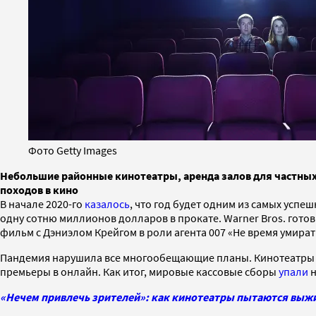
Фото Getty Images
Небольшие районные кинотеатры, аренда залов для частных 
походов в кино
В начале 2020-го
казалось
, что год будет одним из самых успе
одну сотню миллионов долларов в прокате. Warner Bros. готов
фильм с Дэниэлом Крейгом в роли агента 007 «Не время умирать
Пандемия нарушила все многообещающие планы. Кинотеатры 
премьеры в онлайн. Как итог, мировые кассовые сборы
упали
н
«Нечем привлечь зрителей»: как кинотеатры пытаются выжит