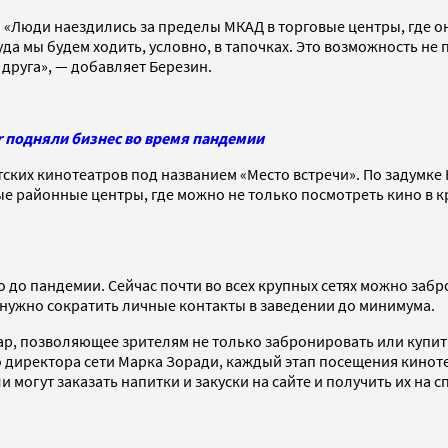
 «Люди наездились за пределы МКАД в торговые центры, где о
да мы будем ходить, условно, в тапочках. Это возможность не п
 друга», — добавляет Березин.
ier подняли бизнес во время пандемии
ских кинотеатров под названием «Место встречи». По задумке
 районные центры, где можно не только посмотреть кино в кру
 до пандемии. Сейчас почти во всех крупных сетях можно забр
 нужно сократить личные контакты в заведении до минимума.
p, позволяющее зрителям не только забронировать или купить б
 директора сети Марка Зоради, каждый этап посещения киноте
 могут заказать напитки и закуски на сайте и получить их на 