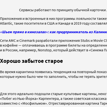
Сервисы работают по принципу обычной карточки 
Приложения и встроенные в них программы лояльности также м
Atlantic, такие посетители в США и Канаде в 2019 году состав
«Шьем прямо в кинозалах»: как предприниматель из Калини
Сети AMC и Cinemark разработали приложения Stubs и Movie 
в кофейне — оплачиваешь в программе билеты на определенно
и в России, например, Nonstop, который действует в «Синема 
Хорошо забытое старое
Во время карантина появилась тенденция на повторный показ 
которые нужно было чем-то заполнить, чтобы не терять зрите
Для этого идеально подошли старые культовые картины, неко
«Побег из Нью-Йорка» Карпентера, а также советская классика
совместно с «Мосфильмом». Отреставрированная картина Тарко