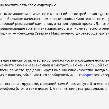
ужно воспитывать свою аудиторию
ным компаниям кризис, но и меняет образ потребления аудито
и на большом качественном экране в зале. «Кинотеатры не мог
 широкой рекламной кампании, и на повторный прокат. Для эт
 привлекающие зрителя вне зависимости от коммерческого репе
удитории», — убеждена Светлана Максимченко, директор депар
ьная зависимость, чувство сопричастности и создание локаль
комнате с кучей незнакомцев и смотреть на очень большой экр
венное место, где доминирует именно киноискусство. Когда вы 
ться в ванную, обмениваться сообщениями», —
говорит
режиссер
для встречи с друзьями, свиданий, семейного досуга. Это мест
лефона (кто-то так и делает). А значит, кинотеатры должны ст