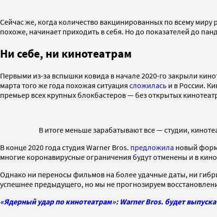
Сейчас же, когда количество вакцинированных по всему миру р
похоже, начинает приходить в себя. Но до показателей до пан
Ни себе, ни кинотеатрам
Первыми из-за вспышки ковида в начале 2020-го закрыли кинот
марта того же года похожая ситуация
сложилась
и в России. К
премьер всех крупных блокбастеров — без открытых кинотеат
В итоге меньше зарабатывают все — студии, киноте
В конце 2020 года студия Warner Bros.
предложила
новый форма
многие коронавирусные ограничения будут отменены и в кинот
Однако ни переносы фильмов на более удачные даты, ни гибр
успешнее предыдущего, но мы не прогнозируем восстановлени
«Ядерный удар по кинотеатрам»: Warner Bros. будет выпуска