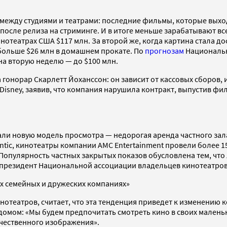
 между студиями и театрами: последние фильмы, которые вых
 после релиза на стриминге. И в итоге меньше зарабатывают в
нотеатрах США $117 млн. За второй же, когда картина стала до
 больше $26 млн в домашнем прокате. По
прогнозам
Национальн
на вторую неделю — до $100 млн.
онорар Скарлетт Йоханссон: он зависит от кассовых сборов, и
Disney, заявив, что компания нарушила контракт, выпустив фи
али новую модель просмотра — недорогая аренда частного за
antic, кинотеатры компании AMC Entertainment провели более 15
Популярность частных закрытых показов обусловлена тем, что л
, президент Национальной ассоциации владельцев кинотеатро
х семейных и дружеских компаниях»
нотеатров, считает, что эта тенденция приведет к изменению 
домом: «Мы будем предпочитать смотреть кино в своих маленьк
чественного изображения».