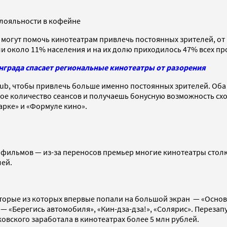
лояльности в кофейне
огут помочь кинотеатрам привлечь постоянных зрителей, от к
ляли около 11% населения и на их долю приходилось 47% всех п
нграда спасает региональные кинотеатры от разорения
Club, чтобы привлечь больше именно постоянных зрителей. Об
е количество сеансов и получаешь бонусную возможность сход
Парке» и «Формуле кино».
фильмов — из-за переносов премьер многие кинотеатры столкну
лей.
торые из которых впервые попали на большой экран — «Основ
 — «Берегись автомобиля», «Кин-дза-дза!», «Солярис». Переза
вского заработала в кинотеатрах более 5 млн рублей.