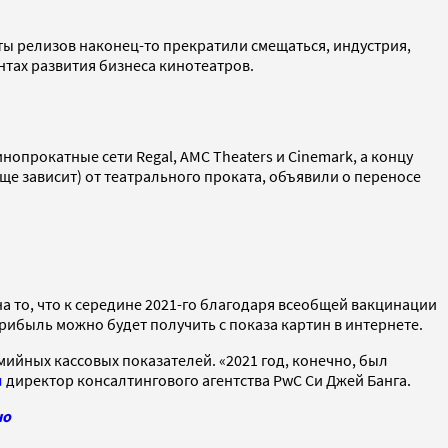
аты релизов наконец-то прекратили смещаться, индустрия,
нтах развития бизнеса кинотеатров.
опрокатные сети Regal, AMC Theaters и Cinemark, а концу
еще зависит) от театрального проката, объявили о переносе
а то, что к середине 2021-го благодаря всеобщей вакцинации
рибыль можно будет получить с показа картин в интернете.
йных кассовых показателей. «2021 год, конечно, был
л
директор консалтингового агентства PwC Си Джей Банга.
но