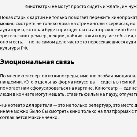
Кинотеатры не могут просто сидеть и ждать, им н
Показ старых картин не только помогает пережить кинопрокат
можно смотреть не только дома на стриминговых сервисах, но 
аудиторию, которая будет приходить и на авторское кино без
зрительских премьер, лекции, паблик-токи и другие события,
оно и есть, — но на самом деле часто это пересекающиеся а
культуры РФ.
Эмоциональная связь
По мнению экспертов из киносреды, именно особая эмоционал
пандемии. «Это отдельная форма искусства — сидеть в темной 
помогает нам сфокусироваться на картине. Кинотеатр — единст
люди в комнате могут мешать, ставить фильм на паузу, отлуча
«Кинотеатр для зрителя — это не только репертуар, это место 
иначе можно было бы смотреть кино только на платформах с те
соглашается Максимченко.