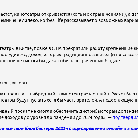
астет, кинотеатры открываются (хоть и с ограничениями), а д
демии еще далеко. Forbes Life рассказывает о возможных вариа
еатры в Китае, позже в США прекратили работу крупнейшие кин
иностудии же, доход которых традиционно зависел (и пока все 
ров они не смогли бы даже отбить потраченный бюджет.
атры, актеры
т проката — гибридный, в кинотеатрах и онлайн. Расчет был н
еатры будут пускать хотя бы часть зрителей. А недостающую п
идный прокат не смогли обеспечить дистрибьюторам допандеми
е доходов до уровня до пандемии до 2024 года», —
подтверди
ть все свои блокбастеры 2021-го одновременно онлайн и в ки