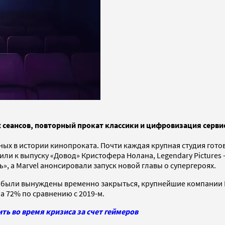
сеансов, повторный прокат классики и цифровизация сервисо
шных в истории кинопроката. Почти каждая крупная студия гот
или к выпуску «Довод» Кристофера Нолана, Legendary Pictures 
», а Marvel анонсировали запуск новой главы о супергероях.
были вынуждены временно закрыться, крупнейшие компании Г
а 72% по сравнению с 2019-м.
ь во время кризиса за счет геймеров