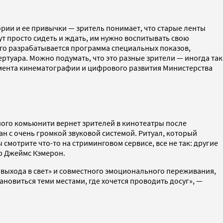
рии и ее привычки — зритель понимает, что старые ленты
ут просто сидеть и ждать, им нужно воспитывать свою
ого разрабатывается программа специальных показов,
ртуара. Можно подумать, что это разные зрители — иногда так
тамента кинематографии и цифрового развития Министерства
ного комьюнити вернет зрителей в кинотеатры после
ан с очень громкой звуковой системой. Ритуал, который
смотрите что-то на стриминговом сервисе, все не так: другие
 Джеймс Кэмерон.
о «выхода в свет» и совместного эмоционального переживания,
ановиться теми местами, где хочется проводить досуг», —