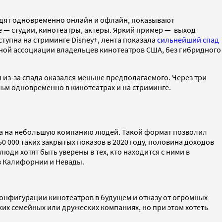
одят одновременно онлайн и офлайн, показывают
се — студии, кинотеатры, актеры. Яркий пример — выход
ступна на стриминге Disney+, лента показала
сильнейший спад
ой ассоциации владельцев кинотеатров США, без гибридного
 из-за спада оказался меньше предполагаемого. Через три
льм одновременно в кинотеатрах и на стриминге.
ла на небольшую компанию людей. Такой формат позволил
0 000 таких закрытых показов в 2020 году, половина доходов
юди хотят быть уверены в тех, кто находится с ними в
в Калифорнии и Невады.
конфигурации кинотеатров в будущем и отказу от огромных
их семейных или дружеских компаниях, но при этом хотеть