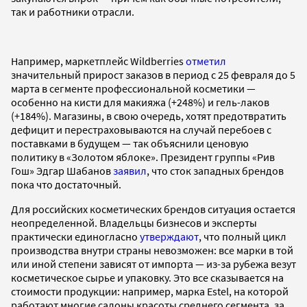
так и работники отрасли.
Например, маркетплейс Wildberries
отметил
значительный прирост заказов в период с 25 февраля до 5
марта в сегменте профессиональной косметики —
особенно на кисти для макияжа (+248%) и гель-лаков
(+184%). Магазины, в свою очередь, хотят предотвратить
дефицит и перестраховываются на случай перебоев с
поставками в будущем — так объяснили ценовую
политику в «Золотом яблоке». Президент группы «Рив
Гош» Эдгар Шабанов
заявил
, что сток западных брендов
пока что достаточный.
Для российских косметических брендов ситуация остается
неопределенной. Владельцы бизнесов и эксперты
практически единогласно
утверждают
, что полный цикл
производства внутри страны невозможен: все марки в той
или иной степени зависят от импорта — из-за рубежа везут
косметическое сырье и упаковку. Это все сказывается на
стоимости продукции: например, марка Estel, на которой
работают многие салоны красоты среднего сегмента, за