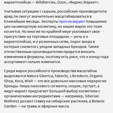
маркетплейсах — Wildberries, Ozon, «Яндекс.Маркет».
Учитывая ситуацию с сырьем, российские производители
вряд ли смогут значительно масштабироваться в
ближайшие месяцы. Эксперты
прогнозируют
повышение
цен на импортную косметику, но наших марок это тоже
коснется. Но многие по крайней мере усиливают свое
присутствие на торговых площадках — речь и о
маркетплейсах, и о розничных сетях, порог входа в
которые снизится с уходом западных брендов. Также
отечественным производителям придется вносить
изменения в формулы, поэтому есть риск, что к концу года
ассортимент сильно изменится.
Среди марок российского производства масштабом
выделяются Natura Siberica, Faberlic, Librederm, Organic
Shop, Kora, Mixit — это все довольно массовые недорогие
бренды. Ниша люксового сегмента, скорее, пустует, а
мидл-маркет предлагает большой выбор косметики с
органическими ингредиентами — например, Siberian
Wellness делают ставку на сибирские растения, а Botanic
Garden — на травы и эфирные масла.