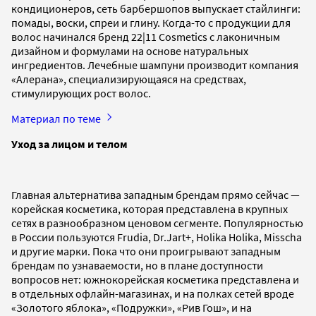
кондиционеров, сеть барбершопов выпускает стайлинги:
помады, воски, спреи и глину. Когда-то с продукции для
волос начинался бренд 22|11 Cosmetics с лаконичным
дизайном и формулами на основе натуральных
ингредиентов. Лечебные шампуни производит компания
«Алерана», специализирующаяся на средствах,
стимулирующих рост волос.
Материал по теме
Уход за лицом и телом
Главная альтернатива западным брендам прямо сейчас —
корейская косметика, которая представлена в крупных
сетях в разнообразном ценовом сегменте. Популярностью
в России пользуются Frudia, Dr.Jart+, Holika Holika, Misscha
и другие марки. Пока что они проигрывают западным
брендам по узнаваемости, но в плане доступности
вопросов нет: южнокорейская косметика представлена и
в отдельных офлайн-магазинах, и на полках сетей вроде
«Золотого яблока», «Подружки», «Рив Гош», и на