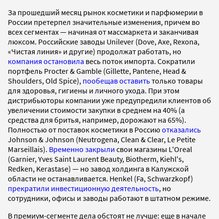
За прошедший месяц рынок косметики и парфюмерии в
России претерпел значительные изменения, причем во
всех сегментах — начиная от массмаркета и заканчивая
люксом. Российские заводы Unilever (Dove, Axe, Rexona,
«Чистая линия» и другие) продолжат работать, но
компания остановила
весь поток импорта. Сократили
портфель
Procter & Gamble (Gillette, Pantene, Head &
Shoulders, Old Spice),
пообещав оставить
только товары
для здоровья, гигиены и личного ухода. При этом
дистрибьюторы компании уже предупредили клиентов об
увеличении стоимости закупки в среднем на 40% (а
средства для бритья, например, дорожают на 65%).
Полностью от поставок косметики в Россию
отказались
Johnson & Johnson (Neutrogena, Clean & Clear, Le Petite
Marseillais).
Временно закрыли
свои магазины L'Oreal
(Garnier, Yves Saint Laurent Beauty, Biotherm, Kiehl's,
Redken, Kerastase) — но завод холдинга в Калужской
области не останавливается. Henkel
(Fa, Schwarzkopf)
прекратили инвестиционную деятельность
, но
сотрудники, офисы и заводы работают в штатном режиме.
В премиум-сегменте дела обстоят не лучше: еще в начале