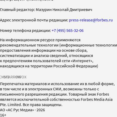
Главный редактор: Мазурин Николай Дмитриевич
Адрес электронной почты редакции:
press-release@forbes.ru
Номер телефона редакции:
+7 (495) 565-32-06
На информационном ресурсе применяются
рекомендательные технологии (информационные технологии
предоставления информации на основе сбора,
систематизации и анализа сведений, относящихся
к предпочтениям пользователей сети «Интернет»,
находящихся на территории Российской Федерации)
СМИ2
SPARROW
INFOX
Перепечатка материалов и использование их в любой форме,
в том числе и в электронных СМИ, возможны только с
письменного разрешения редакции. Товарный знак Forbes
является исключительной собственностью Forbes Media Asia
Pte. Limited. Все права защищены.
AO «АС Рус Медиа»
·
2026
16+