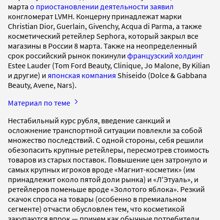
марта
о приостановлении деятельности заявил
конгломерат LVMH. Концерну принадлежат марки
Christian Dior, Guerlain, Givenchy, Acqua di Parma, а также
косметический ретейлер Sephora, который закрыл все
магазины в России 8 марта. Также на неопределенный
срок российский рынок покинули
французский холдинг
Estee Lauder (Tom Ford Beauty, Clinique, Jo Malone, By Kilian
и другие) и
японская компания
Shiseido (Dolce & Gabbana
Beauty, Avene, Nars).
Материал по теме
Нестабильный курс рубля, введение санкций и
осложнение транспортной ситуации повлекли за собой
множество последствий. С одной стороны, себя решили
обезопасить крупные ретейлеры, пересмотрев стоимость
товаров из старых поставок. Повышение цен затронуло и
самых крупных игроков вроде «Магнит-косметик» (им
принадлежит около пятой доли рынка) и «Л'Этуаль», и
ретейлеров поменьше вроде «Золотого яблока». Резкий
скачок спроса на товары (особенно в премиальном
сегменте) отчасти обусловлен тем, что косметикой
закупаются впрок — причем как обычные потребители,