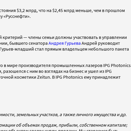
стояния $3,2 млрд, что на $2,45 млрд меньше, чем в прошлом
у «Русснефти».
й критерий — члены семьи должны участвовать в управлении
ании, бывшего сенатора
Андрея Гурьева
Андрей руководит
ду Гурьев-младший стал прямым владельцем небольшого пакета
го в мире производителя промышленных лазеров IPG Photonics
 разошелся с ним во взглядах на бизнес и ушел из IPG
точной косметики Zeitun. В IPG Photonics ему принадлежит
ости, земельных участков, а также личного имущества и др.
мации об объемах продаж, прибыли, собственном капитале;
ми объектом сделок купли-продажи. Мы стараемся быть