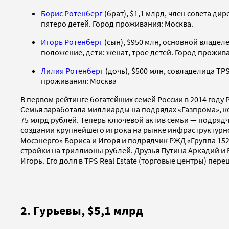
Борис Ротенберг
(брат), $1,1 млрд, член совета ди
пятеро детей. Город проживания: Москва.
Игорь Ротенберг
(сын), $950 млн, основной владел
положение, дети: женат, трое детей. Город прожив
Лилия Ротенберг
(дочь), $500 млн, совладелица TPS
проживания: Москва
В первом рейтинге богатейших семей России в 2014 году Р
Семья заработала миллиарды на подрядах «Газпрома», ко
75 млрд рублей. Теперь ключевой актив семьи — подрядч
создании крупнейшего игрока на рынке инфраструктурно
Мосэнерго» Бориса и Игоря и подрядчик РЖД «Группа 152
стройки на триллионы рублей. Друзья Путина Аркадий и 
Игорь. Его доля в TPS Real Estate (торговые центры) пере
2. Гурьевы, $5,1 млрд