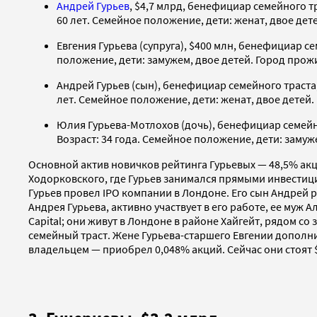
Андрей Гурьев
, $4,7 млрд, бенефициар семейного т
60 лет. Семейное положение, дети: женат, двое дет
Евгения Гурьева (супруга), $400 млн, бенефициар с
положение, дети: замужем, двое детей. Город прож
Андрей Гурьев (сын), бенефициар семейного траста
лет. Семейное положение, дети: женат, двое детей
Юлия Гурьева-Мотлохов (дочь), бенефициар семейн
Возраст: 34 года. Семейное положение, дети: замуж
Основной актив новичков рейтинга Гурьевых — 48,5% ак
Ходорковского, где Гурьев занимался прямыми инвестиц
Гурьев провел IPO компании в Лондоне. Его сын Андрей р
Андрея Гурьева, активно участвует в его работе, ее муж
Capital; они живут в Лондоне в районе Хайгейт, рядом 
семейный траст. Жене Гурьева-старшего Евгении дополн
владельцем — приобрел 0,048% акций. Сейчас они стоят $