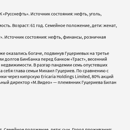
 «Русснефть». Источник состояния: нефть, уголь,
сть. Возраст: 61 год. Семейное положение, дети: женат,
». Источник состояния: нефть, финансы, розничная
же оказались богаче, подвинув Гуцериевых на третье
ии долгов Бинбанка перед банком «Траст», весенний
в недвижимости. В разгар пандемии семь опустевших
а себя глава семьи Михаил Гуцериев. По сравнению с
через кипрскую Ericaria Holdings Limited, 80% акций
льный директор «М.Видео» — племянник Гуцериева Билан
ет. Семейное положение, дети: сын. Город проживания: