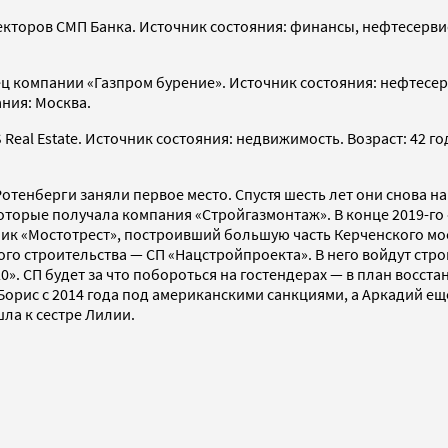
ректоров СМП Банка. Источник состояния: финансы, нефтесервис
ец компании «Газпром бурение». Источник состояния: нефтесер
ания: Москва.
 Real Estate. Источник состояния: недвижимость. Возраст: 42 г
отенберги заняли первое место. Спустя шесть лет они снова на
торые получала компания «Стройгазмонтаж». В конце 2019-го 
ик «Мостотрест», построивший большую часть Керченского мос
го строительства — СП «Нацстройпроекта». В него войдут стро
0». СП будет за что побороться на гостендерах — в план вос
Борис с 2014 года под американскими санкциями, а Аркадий ещ
шла к сестре Лилии.