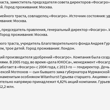
раста, заместитель
председателя совета директоров «Фосагро».
ей. Город проживания: Москва.
емейного траста, совладелец «Фосагро». Источник состояния: у
ивания: Москва.
, председатель правления, генеральный директор «Фосагро». И
. Город проживания: Москва.
ого траста, учредитель Благотворительного фонда Андрея Гурь
ем, трое детей. Город проживания: Лондон.
ций производителя удобрений «Фосагро». Компания была созда
иями. В 2005 году, во время «дела ЮКОСа», менеджмент «Фосаг
аботает в «Фосагро» с 2004 года, с 2013-го — гендиректор. Д
 Алексей Мотлохов — сын бывшего зама губернатора Мурманской
со знаменитым особняком Witanhurst Гурьева-старшего. Акциям
ительно напрямую принадлежит 4,82% акций компании. Гурьев
2,2 млн.