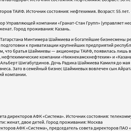
кторов ТАИФ. Источник состояния: нефтехимия. Возраст: 55 лет.
тор Управляющей компании «Гранат-Стан Групп» (управляет не
 женат. Город проживания: Казань.
 Татарстана Минтимера Шаймиева и богатейшие бизнесмены ре
я подготовки к приватизации крупнейших предприятий республ
, что братья Шаймиевы — акционеры ТАИФ, появилась лишь в 20
 нефтехимические компании «Нижнекамскнефтехим» и «Казань
Альберт Шигабутдинов. Дочь Радика Шаймиева Камиля до мая
изнеса. Зато в семейный бизнес Шаймиевых вовлечен сын Айра
ций компании.
овета директоров АФК «Система». Источник состояния: телеком
ети: женат, двое детей. Город проживания: Москва
ректоров АФК «Система», председатель совета директоров ПАО