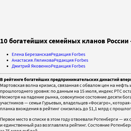
10 богатейших семейных кланов России
Елена Березанская
Редакция Forbes
Анастасия Ляликова
Редакция Forbes
Дмитрий Яковенко
Редакция Forbes
В рейтинге богатейших предпринимательских династий вперв
Мартовская волна кризиса, связанная с обвалом цен на нефть
прошлогоднего уровня: по данным на 15 июля, индекс РТС остав
Несмотря на падение рынка, совокупное состояние десяти бога
участников — семьи Гурьевых, владельцев «Фосагро», которая с
планка вхождения в рейтинг снизилась до $1,1 млрд с прошлог
Первое место в списке в этом году отвоевали Ротенберги — их с
и единственный раз возглавляла рейтинг. Состояние Ротенбе
за 75 млрд рублей.