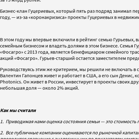
Бизнес-клан Гуцериевых, который пять раз подряд занимал пер
году, — из-за «коронакризиса» проекты Гуцериевых в недвижи
В этом году мы впервые включили в рейтинг семью Гурьевых,
семейным бизнесом и владеть долями в этом бизнесе. Семья Г
«Фосагро» с 2013 года, является бенефициаром семейного тра
акций «Фосагро». Гурьев-старший остается заместителем пред
Руководствуясь этим же критерием, мы решили не включать в 
Валентин Гапонцев живет и работает в США, а его сын Денис, 
Photonics. Он живет в России, инвестирует в проекты своих др
небольшая доля — около 2% акций.
Как мы считали
1. Приводимая нами оценка состояния семьи — это стоимость 
2. Все публичные компании оцениваются по рыночной капита
проводится сравнение с аналогичными по показателям компа