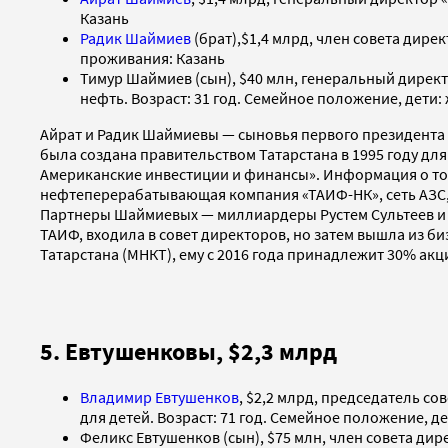
Казань
Радик Шаймиев
(брат),$1,4 млрд, член совета дире
проживания: Казань
Тимур Шаймиев (сын), $40 млн, генеральный дирек
нефть. Возраст: 31 год. Семейное положение, дети:
Айрат и Радик Шаймиевы — сыновья первого президента
была создана правительством Татарстана в 1995 году дл
Американские инвестиции и финансы». Информация о том
нефтеперерабатывающая компания «ТАИФ-НК», сеть АЗС,
Партнеры Шаймиевых — миллиардеры Рустем Сультеев и 
ТАИФ, входила в совет директоров, но затем вышла из б
Татарстана (МНКТ), ему с 2016 года принадлежит 30% ак
5. Евтушенковы, $2,3 млрд
Владимир Евтушенков
, $2,2 млрд, председатель с
для детей. Возраст: 71 год. Семейное положение, д
Феликс Евтушенков (сын), $75 млн, член совета ди