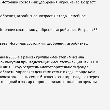
 Источник состояния: удобрения, агробизнес. Возраст:
добрения, агробизнес. Возраст: 62 года. Семейное
сточник состояния: удобрения, агробизнес. Возраст: 38
ева. Источник состояния: удобрения, агробизнес.
на в 2000-е в рамках группы «Менатеп» Михаила
ро» выкупил принадлежащие «Менатепу» акции. В 2011-м
очь Юлия — соучредитель Благотворительного фонда
 области, управляет деньгами семьи в хедж-фонде Kola
и «Фосагро» члены семьи бывшего сенатора владеют через
-младший в разгар «корона-кризиса» тоже стал прямым