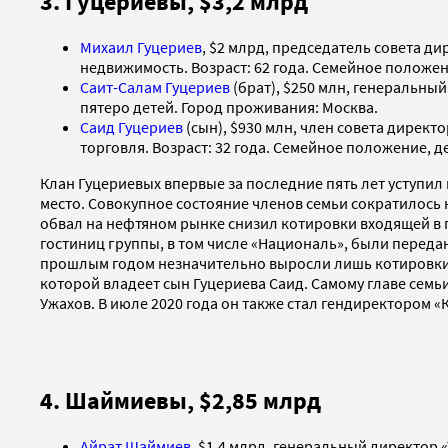
3. Гуцериевы, $3,2 млрд
Михаил Гуцериев
, $2 млрд, председатель совета д
недвижимость. Возраст: 62 года. Семейное положени
Саит-Салам Гуцериев
(брат), $250 млн, генеральный
пятеро детей. Город проживания: Москва.
Саид Гуцериев
(сын), $930 млн, член совета дирек
торговля. Возраст: 32 года. Семейное положение, д
Клан Гуцериевых
впервые за последние пять лет уступил
место. Совокупное состояние членов семьи сократилось 
обвал на нефтяном рынке снизил котировки входящей в г
гостиниц группы, в том числе «Националь», были передан
прошлым годом незначительно выросли лишь котировки «М
которой владеет сын Гуцериева Саид. Самому главе сем
Ужахов. В июле 2020 года он также стал гендиректором «
4. Шаймиевы, $2,85 млрд
Айрат Шаймиев
, $1,4 млрд, генеральный директор 