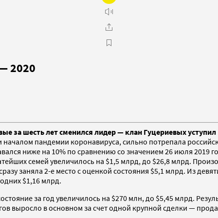
 — 2020
ые за шесть лет сменился лидер — клан Гуцериевых уступил
 и началом пандемии коронавируса, сильно потрепала российск
ался ниже на 10% по сравнению со значением 26 июля 2019 года
тейших семей увеличилось на $1,5 млрд, до $26,8 млрд. Произ
разу заняла 2-е место с оценкой состояния $5,1 млрд. Из девя
одних $1,16 млрд.
остояние за год увеличилось на $270 млн, до $5,45 млрд. Резуль
ргов выросло в основном за счет одной крупной сделки — про