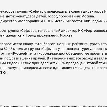
иректоров группы «Сафмар», председатель совета директоров НК
е, дети: женат, двое детей. Город проживания: Москва.
 директор «Корпорации А.Н.Д.». Источник состояния: недвижимо
торов группы «Сафмар», генеральный директор НК «Фортеинвест
ети: женат, сын. Город проживания: Москва.
 первое место клану Ротенбергов. Новички рейтинга Гурьевы то
на $2,45 млрд: их группа «Сафмар» участвовала в урегулирован
руппу «Русснефти», а «корона-кризис» обесценил ее проекты 
ы под размещение врачей. В четырех из них все расходы взял н
.Видео». Семье принадлежит 73,5% продавца бытовой техники 
ьи напрямую принадлежит всего одна акция «М.Видео». Генера
КТК».
«Татавтодора». Источник состояния: нефтехимия. Возраст: 58 л