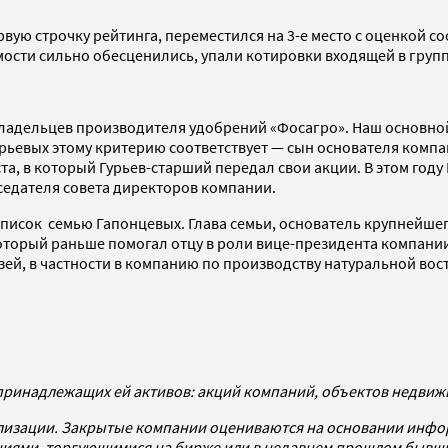
вую строчку рейтинга, переместился на 3-е место с оценкой со
мости сильно обесценились, упали котировки входящей в групп
 владельцев производителя удобрений «Фосагро». Наш основно
урьевых этому критерию соответствует — сын основателя комп
ста, в который Гурьев-старший передал свои акции. В этом го
седателя совета директоров компании.
список семью Гапонцевых. Глава семьи, основатель крупнейше
который раньше помогал отцу в роли вице-президента компании,
узей, в частности в компанию по производству натуральной вос
принадлежащих ей активов: акций компаний, объектов недвижим
лизации. Закрытые компании оцениваются на основании инфор
ниями, торгующимися на бирже или в недавнем прошлом бывши