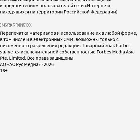
к предпочтениям пользователей сети «Интернет»,
находящихся на территории Российской Федерации)
СМИ2
SPARROW
INFOX
Перепечатка материалов и использование их в любой форме,
в том числе и в электронных СМИ, возможны только с
письменного разрешения редакции. Товарный знак Forbes
является исключительной собственностью Forbes Media Asia
Pte. Limited. Все права защищены.
AO «АС Рус Медиа»
·
2026
16+