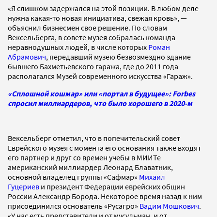
«Я слишком задержался на этой позиции. В любом деле
нужна какая-то новая инициатива, свежая кровь», —
объяснил бизнесмен свое решение. По словам
Вексельберга, в совете музея собралась команда
неравнодушных людей, в числе которых
Роман
Абрамович
, передавший музею безвозмездно здание
бывшего Бахметьевского гаража, где до 2011 года
располагался Музей современного искусства «Гараж».
«Сплошной кошмар» или «портал в будущее»: Forbes
спросил миллиардеров, что было хорошего в 2020-м
Вексельберг отметил, что в попечительский совет
Еврейского музея с момента его основания также входят
его партнер и друг со времен учебы в МИИТе
американский миллиардер Леонард Блаватник,
основной
владелец группы «Сафмар»
Михаил
Гуцериев
и
президент Федерации еврейских общин
России
Александр Борода.
Некоторое время назад к ним
присоединился основатель «Русагро»
Вадим Мошкович
.
«У нас есть представители и от мусульман, и от