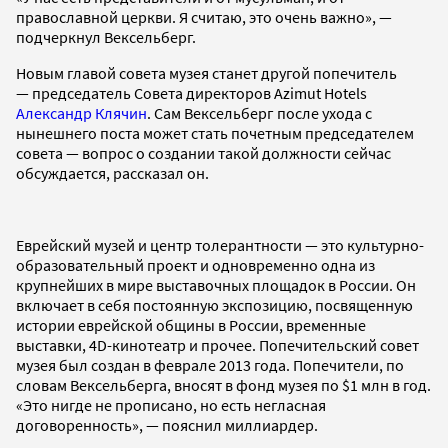
православной церкви. Я считаю, это очень важно», —
подчеркнул Вексельберг.
Новым главой совета музея станет другой попечитель
—
председатель Совета директоров Azimut Hotels
Александр Клячин
. Сам Вексельберг после ухода с
нынешнего поста может стать почетным председателем
совета — вопрос о создании такой должности сейчас
обсуждается, рассказал он.
Еврейский
музей и центр толерантности — это культурно-
образовательный проект и одновременно одна из
крупнейших в мире выставочных площадок в России. Он
включает в себя постоянную экспозицию, посвященную
истории еврейской общины в России, временные
выставки, 4D-кинотеатр и прочее. Попечительский совет
музея был создан в феврале 2013 года. Попечители, по
словам Вексельберга, вносят в фонд музея по $1 млн в год.
«Это нигде не прописано, но есть негласная
договоренность», — пояснил миллиардер.