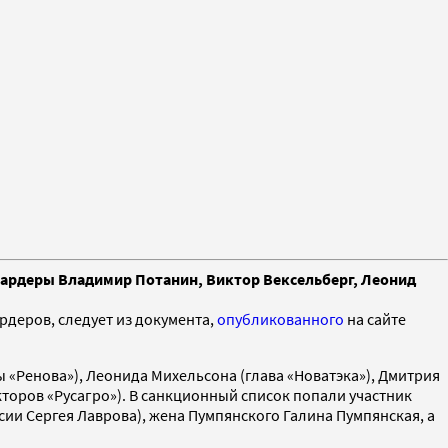
лиардеры Владимир Потанин, Виктор Вексельберг, Леонид
рдеров, следует из документа,
опубликованного
на сайте
«Ренова»), Леонида Михельсона (глава «Новатэка»), Дмитрия
оров «Русагро»). В санкционный список попали участник
ии Сергея Лаврова), жена Пумпянского Галина Пумпянская, а