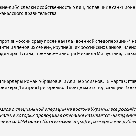
ие-либо сделки с собственностью лиц, попавших в санкционн
канадского правительства.
против России сразу после начала «военной спецоперации»* н
иты и членов их семей», крупнейших российских банков, членов
ладимира Путина, премьер-министра Михаила Мишустина, глав
ллиардеры Роман Абрамович и Алишер Усманов. 15 марта Отта
премьера Дмитрия Григоренко. В конце марта под санкции Кан
алов о специальной операции на востоке Украины все россий
алы, в которых проводимая операция называется «нападением
ования со СМИ может быть взыскан штраф в размере 5 млн рубл