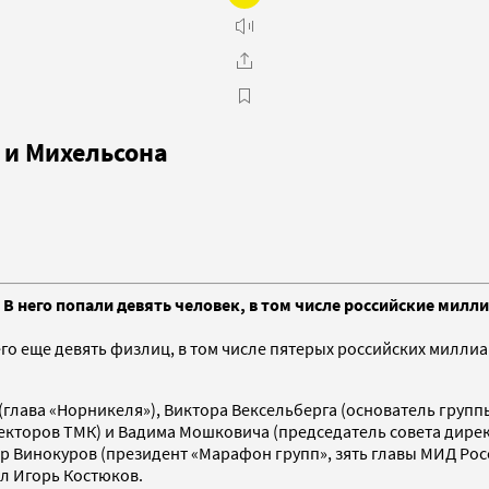
 и Михельсона
В него попали девять человек, в том числе российские мил
о еще девять физлиц, в том числе пятерых российских миллиа
ава «Норникеля»), Виктора Вексельберга (основатель группы 
кторов ТМК) и Вадима Мошковича (председатель совета директ
р Винокуров (президент «Марафон групп», зять главы МИД Росс
л Игорь Костюков.