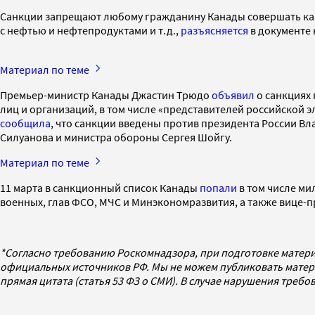
Санкции запрещают любому гражданину Канады совершать как
с нефтью и нефтепродуктами и т.д.,
разъясняется
в документе 
Материал по теме
Премьер-министр Канады Джастин Трюдо
объявил
о санкциях 
лиц и организаций, в том числе «представителей российской эл
сообщила
, что санкции введены против президента России В
Силуанова и министра обороны Сергея Шойгу.
Материал по теме
11 марта в санкционный список Канады
попали
в том числе ми
военных, глав ФСО, МЧС и Минэкономразвития, а также вице-
*Согласно требованию Роскомнадзора, при подготовке матери
официальных источников РФ. Мы не можем публиковать матери
прямая цитата (статья 53 ФЗ о СМИ). В случае нарушения треб