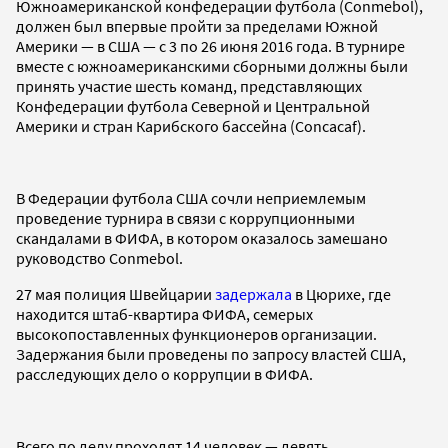
Южноамериканской конфедерации футбола (Conmebol),
должен был впервые пройти за пределами Южной
Америки — в США — с 3 по 26 июня 2016 года. В турнире
вместе с южноамериканскими сборными должны были
принять участие шесть команд, представляющих
Конфедерации футбола Северной и Центральной
Америки и стран Карибского бассейна (Concacaf).
В Федерации футбола США сочли неприемлемым
проведение турнира в связи с коррупционными
скандалами в ФИФА, в котором оказалось замешано
руководство Conmebol.
27 мая полиция Швейцарии
задержала
в Цюрихе, где
находится штаб-квартира ФИФА, семерых
высокопоставленных функционеров организации.
Задержания были проведены по запросу властей США,
расследующих дело о коррупции в ФИФА.
Всего по делу проходят 14 человек — девять