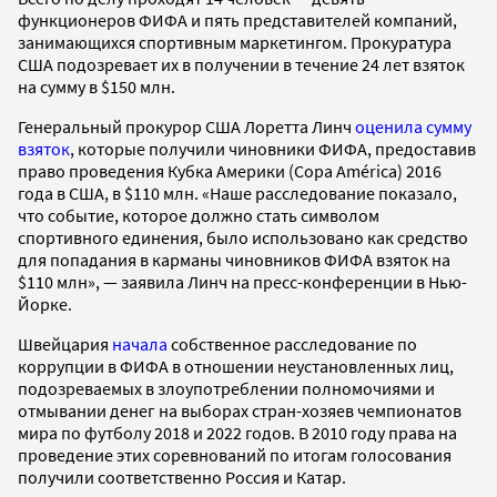
функционеров ФИФА и пять представителей компаний,
занимающихся спортивным маркетингом. Прокуратура
США подозревает их в получении в течение 24 лет взяток
на сумму в $150 млн.
Генеральный прокурор США Лоретта Линч
оценила сумму
взяток
, которые получили чиновники ФИФА, предоставив
право проведения Кубка Америки (Copa América) 2016
года в США, в $110 млн. «Наше расследование показало,
что событие, которое должно стать символом
спортивного единения, было использовано как средство
для попадания в карманы чиновников ФИФА взяток на
$110 млн», — заявила Линч на пресс-конференции в Нью-
Йорке.
Швейцария
начала
собственное расследование по
коррупции в ФИФА в отношении неустановленных лиц,
подозреваемых в злоупотреблении полномочиями и
отмывании денег на выборах стран-хозяев чемпионатов
мира по футболу 2018 и 2022 годов. В 2010 году права на
проведение этих соревнований по итогам голосования
получили соответственно Россия и Катар.