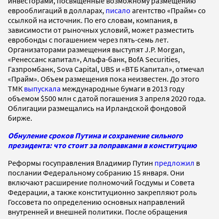
инвесторами, посвященные возможному размещению
еврооблигаций в долларах,
писало
агентство «Прайм» со
ссылкой на источник. По его словам, компания, в
зависимости от рыночных условий, может разместить
евробонды с погашением через пять-семь лет.
Организаторами размещения выступят J.P. Morgan,
«Ренессанс капитал», Альфа-банк, BofA Securities,
Газпромбанк, Sova Capital, UBS и «ВТБ Капитал», отмечал
«Прайм». Объем размещения пока неизвестен. До этого
ТМК
выпускала
международные бумаги в 2013 году
объемом $500 млн с датой погашения 3 апреля 2020 года.
Облигации размещались на Ирландской фондовой
бирже.
Обнуление сроков Путина и сохранение сильного
президента: что стоит за поправками в конституцию
Реформы госуправления Владимир Путин
предложил
в
послании Федеральному собранию 15 января. Они
включают расширение полномочий Госдумы и Совета
Федерации, а также конституционно закрепляют роль
Госсовета по определению основных направлений
внутренней и внешней политики. После обращения