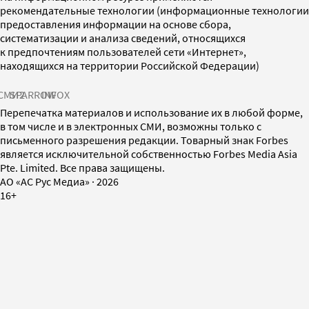
рекомендательные технологии (информационные технологии
предоставления информации на основе сбора,
систематизации и анализа сведений, относящихся
к предпочтениям пользователей сети «Интернет»,
находящихся на территории Российской Федерации)
СМИ2
SPARROW
INFOX
Перепечатка материалов и использование их в любой форме,
в том числе и в электронных СМИ, возможны только с
письменного разрешения редакции. Товарный знак Forbes
является исключительной собственностью Forbes Media Asia
Pte. Limited. Все права защищены.
AO «АС Рус Медиа»
·
2026
16+