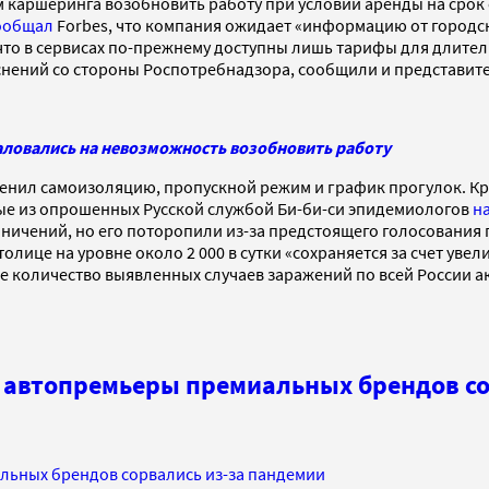
каршеринга возобновить работу при условии аренды на срок от
ообщал
Forbes, что компания ожидает «информацию от городск
 что в сервисах по-прежнему доступны лишь тарифы для длите
яснений со стороны Роспотребнадзора, сообщили и представит
аловались на невозможность возобновить работу
енил самоизоляцию, пропускной режим и график прогулок. Кр
ые из опрошенных Русской службой Би-би-си эпидемиологов
н
раничений, но его поторопили из-за предстоящего голосования 
толице на уровне около 2 000 в сутки «сохраняется за счет увел
е количество выявленных случаев заражений по всей России 
е автопремьеры премиальных брендов со
льных брендов сорвались из-за пандемии