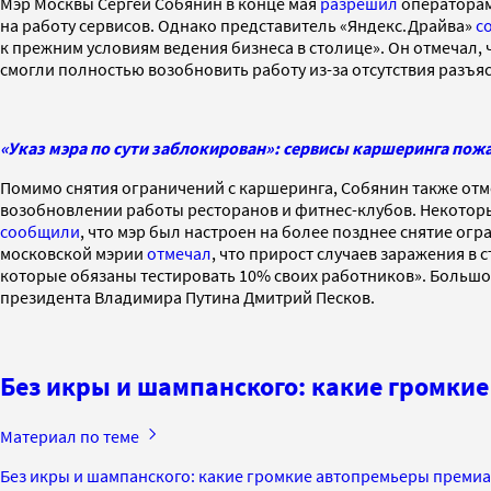
Мэр Москвы Сергей Собянин в конце мая
разрешил
операторам 
на работу сервисов. Однако представитель «Яндекс.Драйва»
с
к прежним условиям ведения бизнеса в столице». Он отмечал,
смогли полностью возобновить работу из-за отсутствия разъ
«Указ мэра по сути заблокирован»: сервисы каршеринга пож
Помимо снятия ограничений с каршеринга, Собянин также отм
возобновлении работы ресторанов и фитнес-клубов. Некотор
сообщили
, что мэр был настроен на более позднее снятие ог
московской мэрии
отмечал
, что прирост случаев заражения в с
которые обязаны тестировать 10% своих работников». Большо
президента Владимира Путина Дмитрий Песков.
Без икры и шампанского: какие громки
Материал по теме
Без икры и шампанского: какие громкие автопремьеры премиа