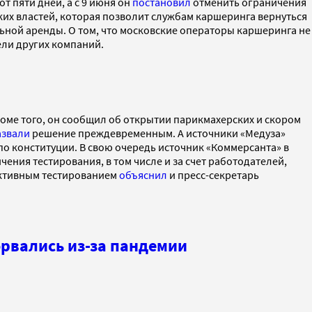
 пяти дней, а с 9 июня он
постановил
отменить ограничения
их властей, которая позволит службам каршеринга вернуться
льной аренды. О том, что московские операторы каршеринга не
ели других компаний.
оме того, он сообщил об открытии парикмахерских и скором
азвали
решение преждевременным. А источники «Медуза»
по конституции. В свою очередь источник «Коммерсанта» в
ичения тестирования, в том числе и за счет работодателей,
активным тестированием
объяснил
и пресс-секретарь
рвались из-за пандемии