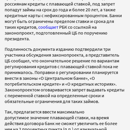
россиянам кредиты с плавающей ставкой, под запрет
попадут займы на срок до года и более 20 лет, а также
кредитные карты с нефиксированным процентом. Банки
могут быть ограничены пределом ставки и срока для
таких кредитов,
сообщает
РБК со ссылкой на
законопроект, подготовленный ЦБ по поручению
президента.
Подлинность документа изданию подтвердили три
участника обсуждения законопроекта, а представитель
ЦБ сообщил, что окончательное решение по вариантам
регулирования кредитов с плавающей ставкой пока не
принималось. Поправки о регулировании планируется
внести в законы «О Центральном банке», «О
потребительском кредите» и «О кредитных историях».
Законопроектом оговаривается запрет выдавать кредиты
с переменной ставкой на определенные сроки и
обязательные ограничения для таких займов.
Так, предлагается ввести максимально
допустимое значение плавающей ставки, на время
действия договора банк не сможет увеличить ее более
чем на 2 процентных пункта (п.п.) от изначальной.