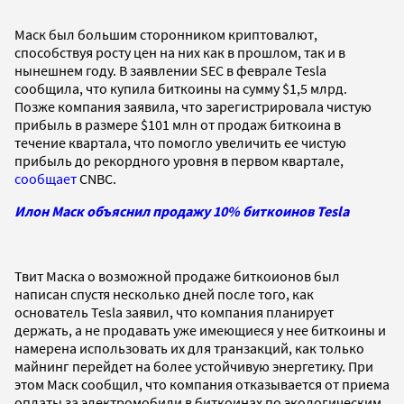
Маск был большим сторонником криптовалют,
способствуя росту цен на них как в прошлом, так и в
нынешнем году. В заявлении SEC в феврале Tesla
сообщила, что купила биткоины на сумму $1,5 млрд.
Позже компания заявила, что зарегистрировала чистую
прибыль в размере $101 млн от продаж биткоина в
течение квартала, что помогло увеличить ее чистую
прибыль до рекордного уровня в первом квартале,
сообщает
CNBC.
Илон Маск объяснил продажу 10% биткоинов Tesla
Твит Маска о возможной продаже биткоионов был
написан спустя несколько дней после того, как
основатель Tesla заявил, что компания планирует
держать, а не продавать уже имеющиеся у нее биткоины и
намерена использовать их для транзакций, как только
майнинг перейдет на более устойчивую энергетику. При
этом Маск сообщил, что компания отказывается от приема
оплаты за электромобили в биткоинах по экологическим