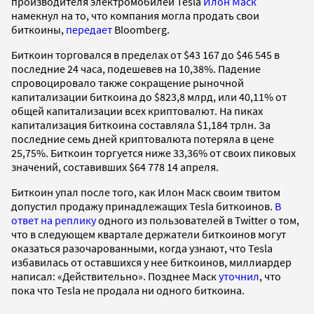
производителя электромобилей Tesla
Илон Маск
намекнул на то, что компания могла продать свои
биткоины,
передает
Bloomberg.
Биткоин торговался в пределах от $43 167 до $46 545 в
последние 24 часа, подешевев на 10,38%. Падение
спровоцировало также сокращение рыночной
капитализации биткоина до $823,8 млрд, или 40,11% от
общей капитализации всех криптовалют. На пиках
капитализация биткоина составляла $1,184 трлн. За
последние семь дней криптовалюта потеряла в цене
25,75%. Биткоин торгуется ниже 33,36% от своих пиковых
значений, составивших $64 778 14 апреля.
Биткоин упал после того, как Илон Маск своим твитом
допустил продажу принадлежащих Tesla биткоинов.
В
ответ на реплику
одного из пользователей в Twitter о том,
что в следующем квартале держатели биткоинов могут
оказаться разочарованными, когда узнают, что Tesla
избавилась от оставшихся у нее биткоинов, миллиардер
написал: «Действительно». Позднее Маск
уточнил
, что
пока что Tesla не продала ни одного биткоина.