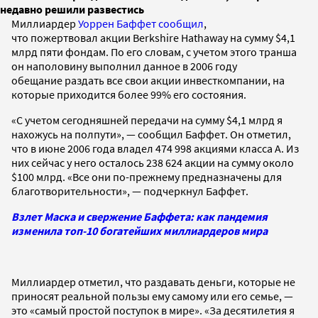
недавно решили развестись
Миллиардер
Уоррен Баффет
сообщил
,
что пожертвовал акции Berkshire Hathaway на сумму $4,1
млрд пяти фондам. По его словам, с учетом этого транша
он наполовину выполнил данное в 2006 году
обещание раздать все свои акции инвесткомпании, на
которые приходится более 99% его состояния.
«С учетом сегодняшней передачи на сумму $4,1 млрд я
нахожусь на полпути», — сообщил Баффет. Он отметил,
что в июне 2006 года владел 474 998 акциями класса А. Из
них сейчас у него осталось 238 624 акции на сумму около
$100 млрд. «Все они по-прежнему предназначены для
благотворительности», — подчеркнул Баффет.
Взлет Маска и свержение Баффета: как пандемия
изменила топ-10 богатейших миллиардеров мира
Миллиардер отметил, что раздавать деньги, которые не
приносят реальной пользы ему самому или его семье, —
это «самый простой поступок в мире». «За десятилетия я