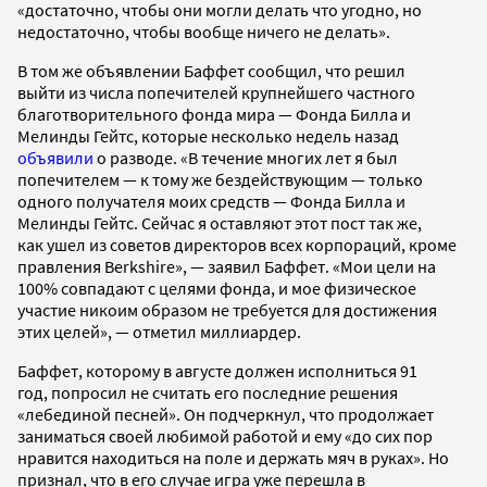
«достаточно, чтобы они могли делать что угодно, но
недостаточно, чтобы вообще ничего не делать».
В том же объявлении Баффет сообщил, что решил
выйти из числа попечителей крупнейшего частного
благотворительного фонда мира — Фонда Билла и
Мелинды Гейтс, которые несколько недель назад
объявили
о разводе. «В течение многих лет я был
попечителем — к тому же бездействующим — только
одного получателя моих средств — Фонда Билла и
Мелинды Гейтс. Сейчас я оставляют этот пост так же,
как ушел из советов директоров всех корпораций, кроме
правления Berkshire», — заявил Баффет. «Мои цели на
100% совпадают с целями фонда, и мое физическое
участие никоим образом не требуется для достижения
этих целей», — отметил миллиардер.
Баффет, которому в августе должен исполниться 91
год, попросил не считать его последние решения
«лебединой песней». Он подчеркнул, что продолжает
заниматься своей любимой работой и ему «до сих пор
нравится находиться на поле и держать мяч в руках». Но
признал, что в его случае игра уже перешла в