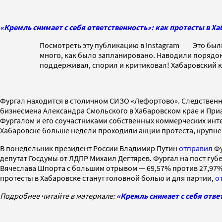
«Кремль снимает с себя ответственность»: как протесты в Х
Посмотреть эту публикацию в Instagram Это были н
много, как было запланировано. Наводили порядок, 
поддерживал, спорил и критиковал! Хабаровский кра
Фургал находится в столичном СИЗО «Лефортово». Следствен
бизнесмена Александра Смольского в Хабаровском крае и Приа
Фургалом и его соучастниками собственных коммерческих инт
Хабаровске больше недели проходили акции протеста, крупн
В понедельник президент России Владимир Путин
отправил
Фу
депутат Госдумы от ЛДПР Михаил Дегтярев. Фургал на пост гу
Вячеслава Шпорта с большим отрывом — 69,57% против 27,97%.
протесты в Хабаровске станут головной болью и для партии,
о
Подробнее читайте в материале:
«Кремль снимает с себя отве