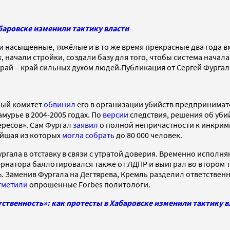
абаровске изменили тактику власти
асыщенные, тяжёлые и в то же время прекрасные два года вмес
начали стройки, создали базу для того, чтобы система начала
й – край сильных духом людей.Публикация от Сергей Фургал (
ный комитет
обвинил
его в организации убийств предпринимате
мурье в 2004-2005 годах. По
версии
следствия, решения об уб
ересов». Сам Фургал
заявил
о полной непричастности к инкрим
ейшая из которых
могла собрать
до 80 000 человек.
ргала в отставку в связи с утратой доверия. Временно испол
бернатора баллотировался также от ЛДПР и выиграл во втором 
 Заменив Фургала на Дегтярева, Кремль разделил ответственно
тметили
опрошенные Forbes политологи.
тственность»: как протесты в Хабаровске изменили тактику в