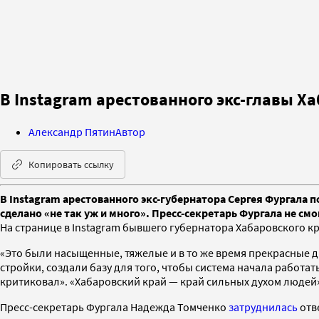
В Instagram арестованного экс-главы Х
Александр Пятин
Автор
Копировать ссылку
В Instagram арестованного экс-губернатора Сергея Фургала п
сделано «не так уж и много». Пресс-секретарь Фургала не см
На странице в Instagram бывшего губернатора Хабаровского к
«Это были насыщенные, тяжелые и в то же время прекрасные дв
стройки, создали базу для того, чтобы система начала работ
критиковал». «Хабаровский край — край сильных духом людеи
Пресс-секретарь Фургала Надежда Томченко
затруднилась
отве