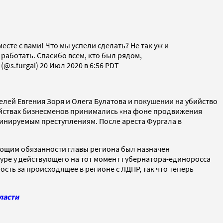
те с вами! Что мы успели сделать? Не так уж и
 работать. Спасибо всем, кто был рядом,
@s.furgal) 20 Июл 2020 в 6:56 PDT
лей Евгения Зоря и Олега Булатова и покушении на убийство
ийствах бизнесменов принимались «на фоне продвижения
инируемым преступлениям. После ареста Фургала в
няющим обязанности главы региона был назначен
туре у действующего на тот момент губернатора-единоросса
сть за происходящее в регионе с ЛДПР, так что теперь
ласти