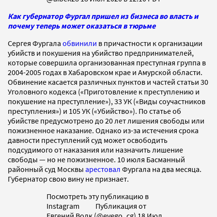
Как губернатор Фургал пришел из бизнеса во власть и
почему теперь может оказаться в тюрьме
Сергея Фургала
обвинили
в причастности к организации
убийств и покушения на убийство предпринимателей,
которые совершила организованная преступная группа в
2004-2005 годах в Хабаровском крае и Амурской области.
Обвинение касается различных пунктов и частей статьи 30
Уголовного кодекса («Приготовление к преступлению и
покушение на преступление»), 33 УК («Виды соучастников
преступления») и 105 УК («Убийство»). По статье об
убийстве предусмотрено до 20 лет лишения свободы или
пожизненное наказание. Однако из-за истечения срока
давности преступлений суд может освободить
подсудимого от наказания или назначить лишение
свободы — но не пожизненное. 10 июля Басманный
районный суд Москвы
арестовал
Фургала на два месяца.
Губернатор свою вину не признает.
Посмотреть эту публикацию в
Instagram Публикация от
Евгений Волк (@evego_cg) 18 Июл