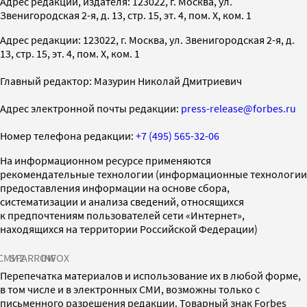
Адрес редакции, издателя: 123022, г. Москва, ул.
Звенигородская 2-я, д. 13, стр. 15, эт. 4, пом. X, ком. 1
Адрес редакции: 123022, г. Москва, ул. Звенигородская 2-я, д.
13, стр. 15, эт. 4, пом. X, ком. 1
Главный редактор: Мазурин Николай Дмитриевич
Адрес электронной почты редакции:
press-release@forbes.ru
Номер телефона редакции:
+7 (495) 565-32-06
На информационном ресурсе применяются
рекомендательные технологии (информационные технологии
предоставления информации на основе сбора,
систематизации и анализа сведений, относящихся
к предпочтениям пользователей сети «Интернет»,
находящихся на территории Российской Федерации)
СМИ2
SPARROW
INFOX
Перепечатка материалов и использование их в любой форме,
в том числе и в электронных СМИ, возможны только с
письменного разрешения редакции. Товарный знак Forbes