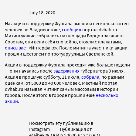
July 18, 2020
На акцию в поддержку Фургала вышли и несколько сотен
человек во Владивостоке,
сообщил
портал dvhab.ru.
Митингующие собрались на площади Борцов за власть
Советам, они вели себя спокойно, стояли с плакатами,
описывает
«Интерфакс». После митинга участники акции
прошли шествием по тротуару улицы Светланской.
Акции в поддержку Фургала проходят уже больше недели
— они начались после
задержания
губернатора 9 июля.
Акция в прошлую субботу, 11 июля,
собрала
, по разным
оценкам, от 5000 до 40 000 человек. Местный портал
dvhab.ru называл митинг самым массовым в истории
города. После этого в городе прошли еще
несколько
акций
.
Посмотреть эту публикацию в
Instagram Публикация от
@aibek28 18 Июл 2020 в 12:10 PDT