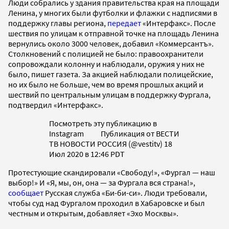
Люди собрались у здания правительства края на площади
Ленина, у многих были футболки и флажки с надписями в
поддержку главы региона,
передает
«Интерфакс». После
шествия по улицам к отправной точке на площадь Ленина
вернулись около 3000 человек, добавил «Коммерсантъ».
Столкновений с полицией не было: правоохранители
сопровождали колонну и наблюдали, оружия у них не
было, пишет газета. За акцией наблюдали полицейские,
но их было не больше, чем во время прошлых акций и
шествий по центральным улицам в поддержку Фургала,
подтвердил «Интерфакс».
Посмотреть эту публикацию в
Instagram Публикация от ВЕСТИ
ТВ НОВОСТИ РОССИЯ (@vestitv) 18
Июл 2020 в 12:46 PDT
Протестующие скандировали «Свободу!», «Фургал — наш
выбор!» И «Я, мы, он, она — за Фургала вся страна!»,
сообщает
Русская служба «Би-би-си». Люди требовали,
чтобы суд над Фургалом проходил в Хабаровске и был
честным и открытым, добавляет «Эхо Москвы».