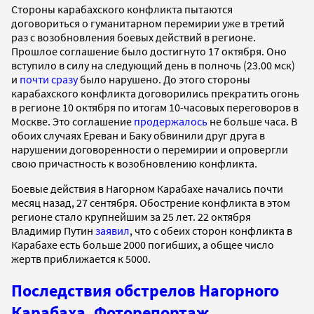
Стороны карабахского конфликта пытаются
договориться о гуманитарном перемирии уже в третий
раз с возобновления боевых действий в регионе.
Прошлое соглашение было достигнуто 17 октября. Оно
вступило в силу на следующий день в полночь (23.00 мск)
и
почти сразу
было нарушено. До этого стороны
карабахского конфликта договорились прекратить огонь
в регионе 10 октября по итогам 10-часовых переговоров в
Москве. Это соглашение
продержалось
не больше часа. В
обоих случаях Ереван и Баку обвинили друг друга в
нарушении договоренности о перемирии и опровергли
свою причастность к возобновлению конфликта.
Боевые действия в Нагорном Карабахе начались почти
месяц назад, 27 сентября. Обострение конфликта в этом
регионе стало крупнейшим за 25 лет. 22 октября
Владимир Путин
заявил
, что с обеих сторон конфликта в
Карабахе есть больше 2000 погибших, а общее число
жертв приближается к 5000.
Последствия обстрелов Нагорного
Карабаха. Фоторепортаж