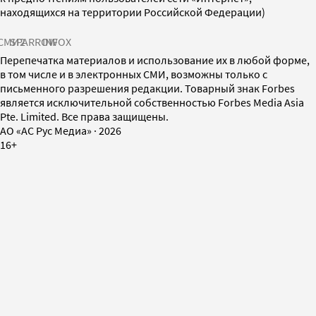
находящихся на территории Российской Федерации)
СМИ2
SPARROW
INFOX
Перепечатка материалов и использование их в любой форме,
в том числе и в электронных СМИ, возможны только с
письменного разрешения редакции. Товарный знак Forbes
является исключительной собственностью Forbes Media Asia
Pte. Limited. Все права защищены.
AO «АС Рус Медиа»
·
2026
16+