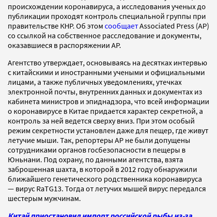
происхождении коронавируса, а исследования ученых до
публикации проходят контроль специальной группы при
правительстве КНР. Об этом
сообщает
Associated Press (AP)
со ссылкой на собственное расследование и документы,
оказавшиеся в распоряжении AP.
Агентство утверждает, основываясь на десятках интервью
с китайскими и иностранными учеными и официальными
лицами, а также публичных уведомлениях, утечках
электронной почты, внутренних данных и документах из
кабинета министров и эпиднадзора, что всей информации
о коронавирусе в Китае придается характер секретной, а
контроль за ней ведется сверху вниз. При этом особый
режим секретности установлен даже для пещер, где живут
летучие мыши. Так, репортеры AP не были допущены
сотрудниками органов госбезопасности в пещеры в
Юньнани. Под охрану, по данными агентства, взята
заброшенная шахта, в которой в 2012 году обнаружили
ближайшего генетического родственника коронавируса
— вирус RaTG13. Тогда от летучих мышей вирус передался
шестерым мужчинам.
Китай приостановил импорт российской рыбы из-за