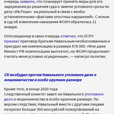
очередь
заявило
, что планирует принять меры для его
задержания до решения суда о замене условного срока по
делу «Ив Роше» на реальный в связи с якобы
установленными «фактами злостных нарушений». С иском
в суд об изменении наказания ФСИН обратилась 11
января.
Оппозиционер в свою очередь
отметил
, что ЕСПЧ
признал
приговор братьям Навальным необоснованным и
присудил им компенсацию в размере €76 000. «Мне даже
Минюст РФ компенсацию выплатил, но ФСИН продолжает
считать меня условно осужденным», — написал политик.
СК возбудил против Навального уголовное дело о
мошенничестве в особо крупном размере
Кроме того, в конце 2020 года
Следственный комитет завел на Навального
уголовное
дело
о мошенничестве в особо крупном размере. По
версии следствия, Навальный вместе с другими лицами
потратил больше 350 млн рублей пожертвований на