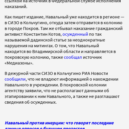
ссылкой на источник в Федеральной службе исполнения
наказаний.
Как пишет издание, Навальный уже находится в регионе —
в СИЗО в Кольчугино, откуда затем отправится в колонию
в городе Покров. Там же отбывал наказание гражданский
активист Константин Котов,
осужденный
по так
называемой дадинской статье за неоднократные
нарушения на митингах. О том, что Навальный
находится во Владимирской области и направляется в
покровскую колонию, также
сообщал
источник
«Медиазоны».
В дежурной части СИЗО в Кольчугино РИА Новости
сообщили
, что не владеют информацией о нахождении
Навального в учреждении. В покровской колонии
агентству заявили, что не располагают данными об
этапировании к ним Навального, а также не разглашают
сведения об осужденных.
Навальный против инерции: что говорят последние
данные опросов о будущем протестов