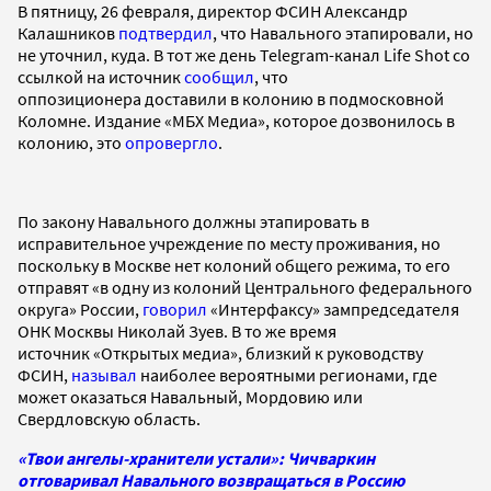
В пятницу, 26 февраля, директор ФСИН Александр
Калашников
подтвердил
, что Навального этапировали, но
не уточнил, куда. В тот же день Telegram-канал Life Shot со
ссылкой на источник
сообщил
, что
оппозиционера доставили в колонию в подмосковной
Коломне. Издание «МБХ Медиа», которое дозвонилось в
колонию, это
опровергло
.
По закону Навального должны этапировать в
исправительное учреждение по месту проживания, но
поскольку в Москве нет колоний общего режима, то его
отправят «в одну из колоний Центрального федерального
округа» России,
говорил
«Интерфаксу» зампредседателя
ОНК Москвы Николай Зуев. В то же время
источник «Открытых медиа», близкий к руководству
ФСИН,
называл
наиболее вероятными регионами, где
может оказаться Навальный, Мордовию или
Свердловскую область.
«Твои ангелы-хранители устали»: Чичваркин
отговаривал Навального возвращаться в Россию