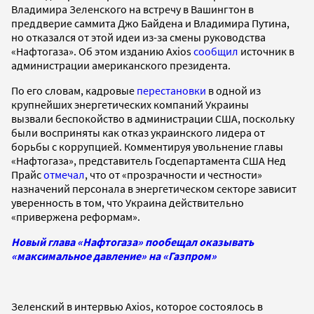
Владимира Зеленского на встречу в Вашингтон в
преддверие саммита Джо Байдена и Владимира Путина,
но отказался от этой идеи из-за смены руководства
«Нафтогаза». Об этом изданию Axios
сообщил
источник в
администрации американского президента.
По его словам, кадровые
перестановки
в одной из
крупнейших энергетических компаний Украины
вызвали беспокойство в администрации США, поскольку
были восприняты как отказ украинского лидера от
борьбы с коррупцией. Комментируя увольнение главы
«Нафтогаза», представитель Госдепартамента США Нед
Прайс
отмечал
, что от «прозрачности и честности»
назначений персонала в энергетическом секторе зависит
уверенность в том, что Украина действительно
«привержена реформам».
Новый глава «Нафтогаза» пообещал оказывать
«максимальное давление» на «Газпром»
Зеленский в интервью Axios, которое состоялось в