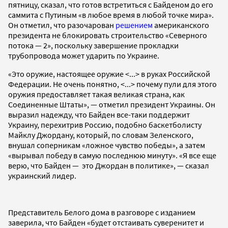
пятницу, сказал, что готов встретиться с Байденом до его
саммита с Путиным «в любое время в любой точке мира».
Он отметил, что разочарован
решением
американского
президента не блокировать строительство «Северного
потока — 2», поскольку завершение прокладки
трубопровода может ударить по Украине.
«Это оружие, настоящее оружие <...> в руках Российской
Федерации. Не очень понятно, <...> почему пули для этого
оружия предоставляет такая великая страна, как
Соединенные Штаты», — отметил президент Украины. Он
выразил надежду, что Байден все-таки поддержит
Украину, перехитрив Россию, подобно баскетболисту
Майклу Джордану, который, по словам Зеленского,
внушал соперникам «ложное чувство победы», а затем
«вырывал победу в самую последнюю минуту». «Я все еще
верю, что Байден — это Джордан в политике», — сказал
украинский лидер.
Представитель Белого дома в разговоре с изданием
заверила, что Байден «будет отстаивать суверенитет и