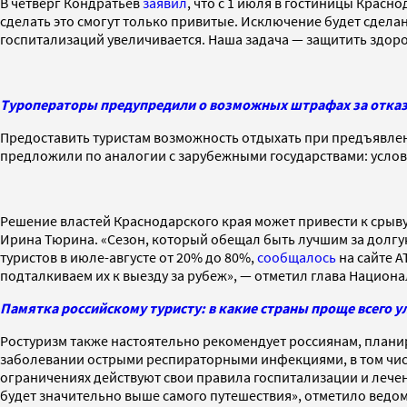
В четверг Кондратьев
заявил
, что с 1 июля в гостиницы Красн
сделать это смогут только привитые. Исключение будет сдела
госпитализаций увеличивается. Наша задача — защитить здоро
Туроператоры предупредили о возможных штрафах за отказ 
Предоставить туристам возможность отдыхать при предъявлен
предложили по аналогии с зарубежными государствами: услови
Решение властей Краснодарского края может привести к срыву
Ирина Тюрина. «Сезон, который обещал быть лучшим за долгу
туристов в июле-августе от 20% до 80%,
сообщалось
на сайте А
подталкиваем их к выезду за рубеж», — отметил глава Национ
Памятка российскому туристу: в какие страны проще всего у
Ростуризм также настоятельно рекомендует россиянам, план
заболевании острыми респираторными инфекциями, в том числ
ограничениях действуют свои правила госпитализации и лечен
будет значительно выше самого путешествия», отметило ведом