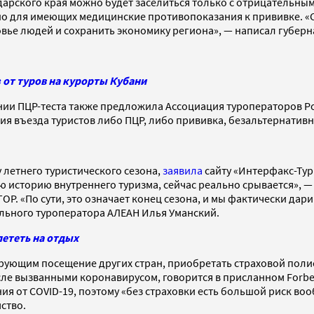
одарского края можно будет заселиться только с отрицательным
но для имеющих медицинские противопоказания к прививке. «С
вье людей и сохранить экономику региона», — написал губерн
от туров на курорты Кубани
ии ПЦР-теста также предложила Ассоциация туроператоров Ро
я въезда туристов либо ПЦР, либо прививка, безальтернативно
 летнего туристического сезона,
заявила
сайту «Интерфакс-Тур
ю историю внутреннего туризма, сейчас реально срывается», 
ТОР. «По сути, это означает конец сезона, и мы фактически да
ального туроператора АЛЕАН Илья Уманский.
лететь на отдых
ирующим посещение других стран, приобретать страховой пол
е вызванными коронавирусом, говорится в присланном Forbes
ия от COVID-19, поэтому «без страховки есть большой риск во
ство.