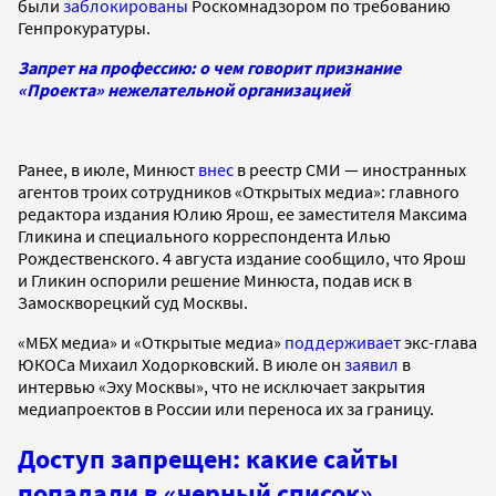
были
заблокированы
Роскомнадзором по требованию
Генпрокуратуры.
Запрет на профессию: о чем говорит признание
«Проекта» нежелательной организацией
Ранее, в июле, Минюст
внес
в реестр СМИ — иностранных
агентов троих сотрудников «Открытых медиа»: главного
редактора издания Юлию Ярош, ее заместителя Максима
Гликина и специального корреспондента Илью
Рождественского. 4 августа издание сообщило, что Ярош
и Гликин оспорили решение Минюста, подав иск в
Замоскворецкий суд Москвы.
«МБХ медиа» и «Открытые медиа»
поддерживает
экс-глава
ЮКОСа Михаил Ходорковский. В июле он
заявил
в
интервью «Эху Москвы», что не исключает закрытия
медиапроектов в России или переноса их за границу.
Доступ запрещен: какие сайты
попадали в «черный список»